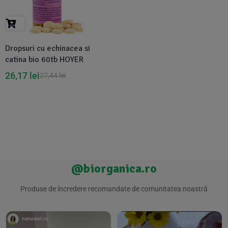
Suplimente Vegetale
(45)
›
👶 Îngrijire Bebe & Copii
Măsline
(14)
(2)
Vitamine & Minerale
(30)
Dropsuri cu echinacea si
Oțet & Fermentație
›
🧴 Îngrijire Personală
(36)
(411)
catina bio 60tb HOYER
26,17
lei
27,44
lei
Super Alimente
›
🐕 Animale de Companie
(5)
(6)
›
🏠 Casa & Lifestyle
(340)
@biorganica.ro
Produse de încredere recomandate de comunitatea noastră