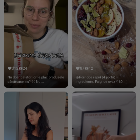
312
24
87
12
Nu doar călătorilor le plac produsele
🥣Porridge rapid (4 portii)
sănătoase, nu? 🥹 Nu ...
Ingrediente: Fulgi de ovaz -160...