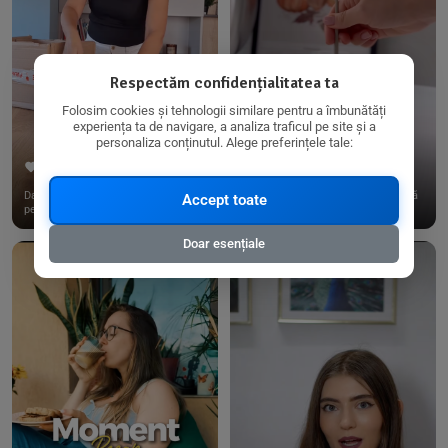
Respectăm confidențialitatea ta
Folosim cookies și tehnologii similare pentru a îmbunătăți
experiența ta de navigare, a analiza traficul pe site și a
personaliza conținutul. Alege preferințele tale:
267
15
198
21
Dacă consumi produse fără gluten,
✨ Am pregătit o budincă delicioasă
Accept toate
pe @biorganica.ro găsești ...
de ovăz și chia cu banane...
Doar esențiale