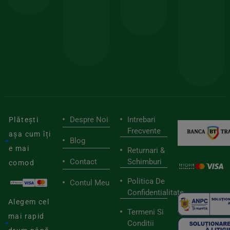
150lei
ate
doar
Foloseste
sele
cu
codul
pen
cei
BIOSTART
stilu
mai
tău
buni
de
furnizori
viaț
săn
Despre Noi
Intrebari
Plătești
Frecvente
așa cum îți
Blog
e mai
Returnari &
Contact
Schimburi
comod
Politica De
Contul Meu
Confidentialitate
Alegem cel
Termeni Si
mai rapid
Conditii