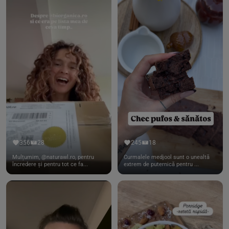
356
28
245
18
Mulțumim, @naturawl.ro, pentru
Curmalele medjool sunt o unealtă
încredere și pentru tot ce fa...
extrem de puternică pentru ...