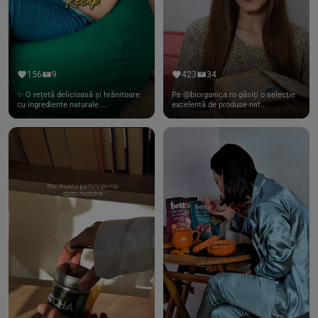
156
9
423
34
✨ O rețetă delicioasă și hrănitoare
Pe @biorganica.ro găsiți o selecție
cu ingrediente naturale ...
excelentă de produse nat...