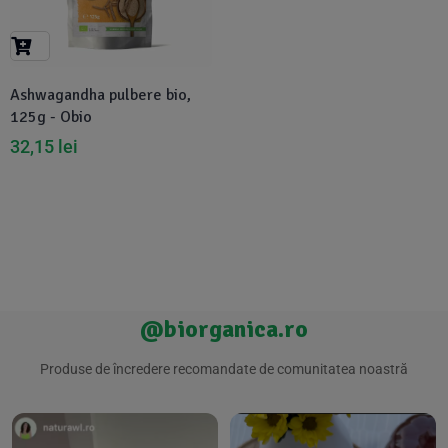
Suplimente Vegetale
(45)
›
👶 Îngrijire Bebe & Copii
Măsline
(14)
(2)
Vitamine & Minerale
(30)
Ashwagandha pulbere bio,
Oțet & Fermentație
›
🧴 Îngrijire Personală
(36)
(411)
125g - Obio
32,15
lei
Super Alimente
›
🐕 Animale de Companie
(5)
(6)
›
🏠 Casa & Lifestyle
(340)
@biorganica.ro
Produse de încredere recomandate de comunitatea noastră