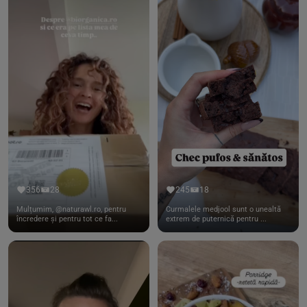
356
28
245
18
Mulțumim, @naturawl.ro, pentru
Curmalele medjool sunt o unealtă
încredere și pentru tot ce fa...
extrem de puternică pentru ...