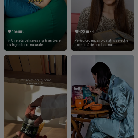
156
9
423
34
✨ O rețetă delicioasă și hrănitoare
Pe @biorganica.ro găsiți o selecție
cu ingrediente naturale ...
excelentă de produse nat...