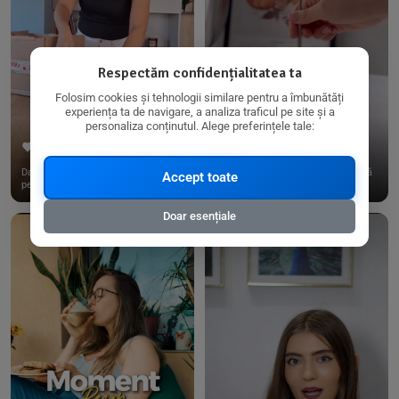
Respectăm confidențialitatea ta
Folosim cookies și tehnologii similare pentru a îmbunătăți
experiența ta de navigare, a analiza traficul pe site și a
personaliza conținutul. Alege preferințele tale:
267
15
198
21
Dacă consumi produse fără gluten,
✨ Am pregătit o budincă delicioasă
Accept toate
pe @biorganica.ro găsești ...
de ovăz și chia cu banane...
Doar esențiale