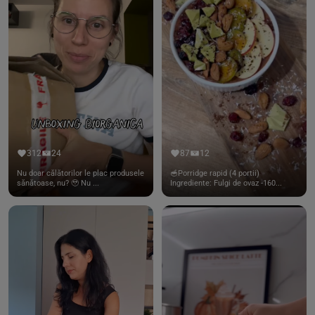
312
24
87
12
Nu doar călătorilor le plac produsele
🥣Porridge rapid (4 portii)
sănătoase, nu? 🥹 Nu ...
Ingrediente: Fulgi de ovaz -160...