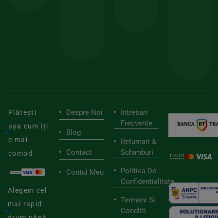
150lei
ate
doar
Foloseste
sele
cu
codul
pen
cei
BIOSTART
stilu
mai
tău
buni
de
furnizori
viaț
săn
Despre Noi
Intrebari
Plătești
Frecvente
așa cum îți
Blog
e mai
Returnari &
Contact
Schimburi
comod
Politica De
Contul Meu
Confidentialitate
Alegem cel
Termeni Si
mai rapid
Conditii
drum până