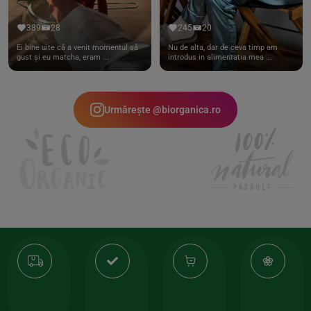
389
28
245
20
Ei bine uite că a venit momentul să
Nu de alta, dar de ceva timp am
gust și eu matcha, eram ...
introdus in alimentatia mea ...
Urmărește @biorganica.ro
Transport
Produse
-35%
10
gratuit
de
la
Or
calitate
prima
valoarea
Cert
comanda
minima
și
Lucrăm