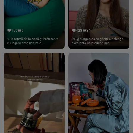
156
9
423
34
✨ O rețetă delicioasă și hrănitoare
Pe @biorganica.ro găsiți o selecție
cu ingrediente naturale ...
excelentă de produse nat...