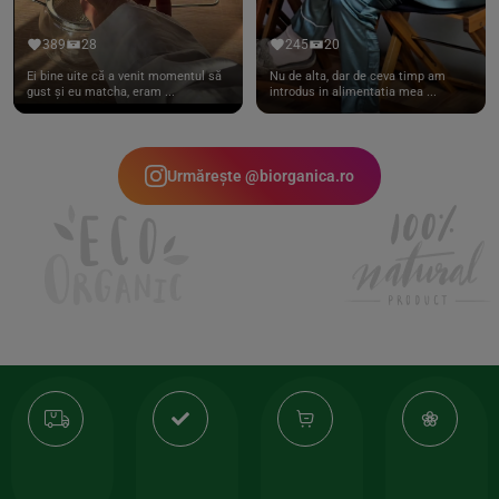
389
28
245
20
Ei bine uite că a venit momentul să
Nu de alta, dar de ceva timp am
gust și eu matcha, eram ...
introdus in alimentatia mea ...
Urmărește @biorganica.ro
Transport
Produse
-35%
10
gratuit
de
la
Or
calitate
prima
valoarea
Cert
comanda
minima
și
Lucrăm