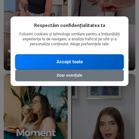
Respectăm confidențialitatea ta
Folosim cookies și tehnologii similare pentru a îmbunătăți
experiența ta de navigare, a analiza traficul pe site și a
personaliza conținutul. Alege preferințele tale:
267
15
198
21
Dacă consumi produse fără gluten,
✨ Am pregătit o budincă delicioasă
Accept toate
pe @biorganica.ro găsești ...
de ovăz și chia cu banane...
Doar esențiale