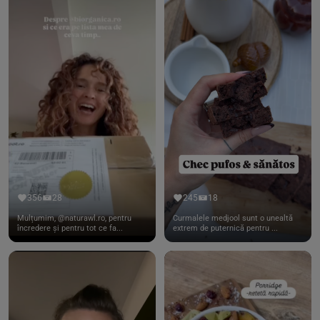
356
28
245
18
Mulțumim, @naturawl.ro, pentru
Curmalele medjool sunt o unealtă
încredere și pentru tot ce fa...
extrem de puternică pentru ...