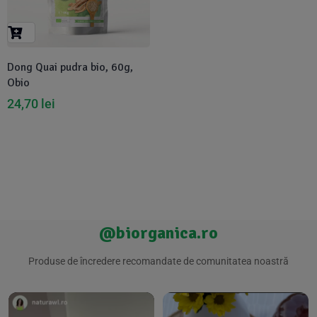
Suplimente Vegetale
(45)
›
👶 Îngrijire Bebe & Copii
Măsline
(14)
(2)
Vitamine & Minerale
(30)
Dong Quai pudra bio, 60g,
Oțet & Fermentație
›
🧴 Îngrijire Personală
(36)
(411)
Obio
24,70
lei
Super Alimente
›
🐕 Animale de Companie
(5)
(6)
›
🏠 Casa & Lifestyle
(340)
@biorganica.ro
Produse de încredere recomandate de comunitatea noastră