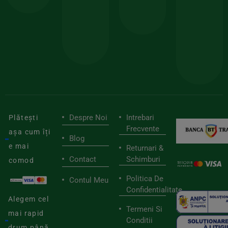
150lei
ate
doar
Foloseste
sele
cu
codul
pen
cei
BIOSTART
stilu
mai
tău
buni
de
furnizori
viaț
săn
Despre Noi
Intrebari
Plătești
Frecvente
așa cum îți
Blog
e mai
Returnari &
Contact
Schimburi
comod
Politica De
Contul Meu
Confidentialitate
Alegem cel
Termeni Si
mai rapid
Conditii
drum până