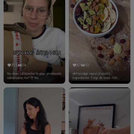
312
24
87
12
Nu doar călătorilor le plac produsele
🥣Porridge rapid (4 portii)
sănătoase, nu? 🥹 Nu ...
Ingrediente: Fulgi de ovaz -160...