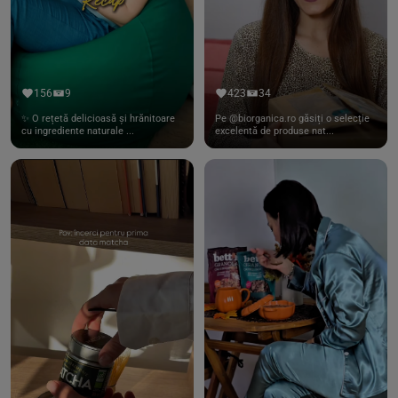
156
9
423
34
✨ O rețetă delicioasă și hrănitoare
Pe @biorganica.ro găsiți o selecție
cu ingrediente naturale ...
excelentă de produse nat...