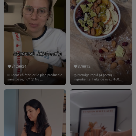
312
24
87
12
Nu doar călătorilor le plac produsele
🥣Porridge rapid (4 portii)
sănătoase, nu? 🥹 Nu ...
Ingrediente: Fulgi de ovaz -160...