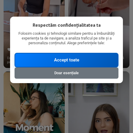
Respectăm confidențialitatea ta
Folosim cookies și tehnologii similare pentru a îmbunătăți
experiența ta de navigare, a analiza traficul pe site și a
personaliza conținutul. Alege preferințele tale:
267
15
198
21
Dacă consumi produse fără gluten,
✨ Am pregătit o budincă delicioasă
Accept toate
pe @biorganica.ro găsești ...
de ovăz și chia cu banane...
Doar esențiale