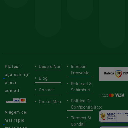
150lei
ate
doar
Foloseste
sele
cu
codul
pen
cei
BIOSTART
stilu
mai
tău
buni
de
furnizori
viaț
săn
Despre Noi
Intrebari
Plătești
Frecvente
așa cum îți
Blog
e mai
Returnari &
Contact
Schimburi
comod
Politica De
Contul Meu
Confidentialitate
Alegem cel
Termeni Si
mai rapid
Conditii