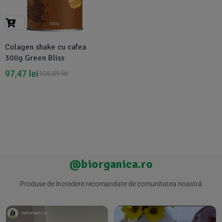
Suplimente Vegetale
(45)
›
👶 Îngrijire Bebe & Copii
Măsline
(14)
(2)
Vitamine & Minerale
(30)
Colagen shake cu cafea
Oțet & Fermentație
›
🧴 Îngrijire Personală
(36)
(411)
300g Green Bliss
97,47
lei
106,89
lei
Super Alimente
›
🐕 Animale de Companie
(5)
(6)
›
🏠 Casa & Lifestyle
(340)
@biorganica.ro
Produse de încredere recomandate de comunitatea noastră