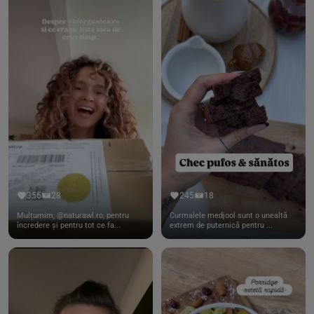
356
28
245
18
Mulțumim, @naturawl.ro, pentru
Curmalele medjool sunt o unealtă
încredere și pentru tot ce fa...
extrem de puternică pentru ...