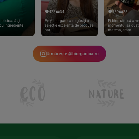
423
34
389
28
delicioasă și
Pe @biorganica.ro găsiți o
Ei bine uite că a ve
cu ingrediente
selecție excelentă de produse
momentul să gust 
nat...
matcha, eram ...
Urmărește @biorganica.ro