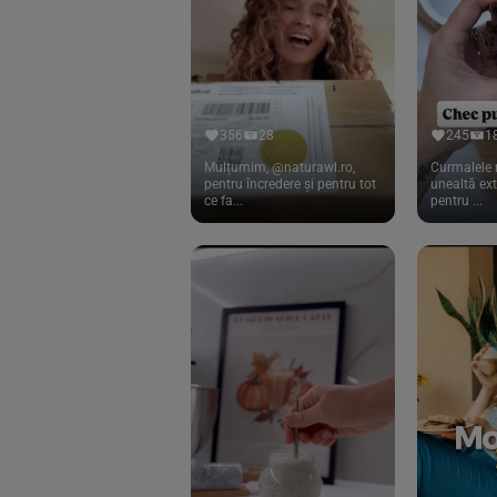
Cook
(83)
Davert
(15)
Dennree
(77)
Dr. Goerg
(19)
356
28
245
1
Dr.Soda
(13)
Mulțumim, @naturawl.ro,
Curmalele 
pentru încredere și pentru tot
unealtă ex
ce fa...
pentru ...
Dragon Superfoods
(75)
ECOS
(13)
Eliah Sahil
(41)
Florasca
(1)
Frudada
(4)
Germline
(37)
Green Bliss
(23)
GreenOrganics
(17)