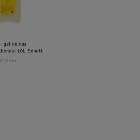
 - gel de dus
lbenele 10L, Sonett
31,05
lei