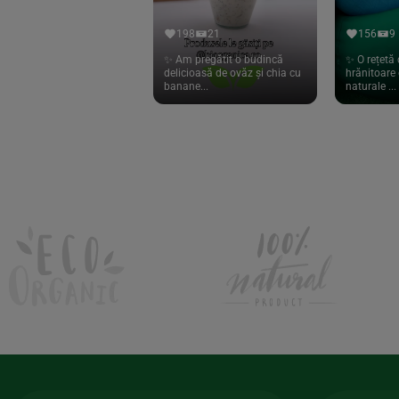
Hari Tea
(9)
198
21
156
9
Higher Living
(10)
✨ Am pregătit o budincă
✨ O rețetă 
delicioasă de ovăz și chia cu
hrănitoare 
Hoyer
(20)
banane...
naturale ...
If You Care
(27)
Isha
(56)
Kanne Brottrunk
(1)
Kluuk
(6)
Kombucha Life
(8)
Kookie Cat
(13)
Kulau
(4)
Lexen
(1)
Lifefood
(39)
Lima
(69)