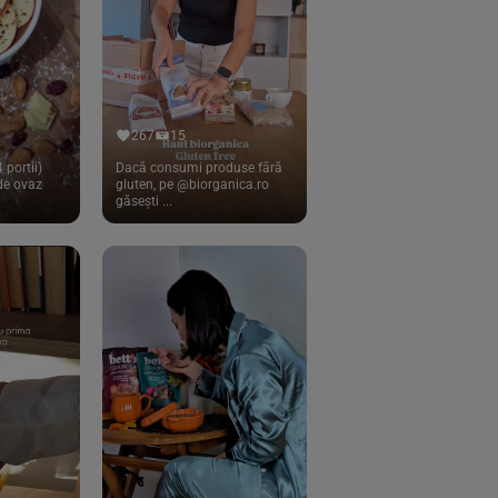
267
15
 portii)
Dacă consumi produse fără
 de ovaz
gluten, pe @biorganica.ro
găsești ...