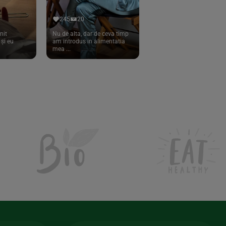
245
20
nit
Nu de alta, dar de ceva timp
și eu
am introdus in alimentatia
mea ...