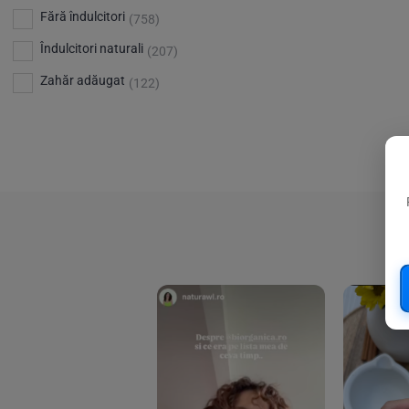
Bio Planete
(13)
Vitamina D
Fără îndulcitori
(5)
(758)
Bio Today
(21)
Îndulcitori naturali
(207)
Bioca
(4)
Zahăr adăugat
(122)
Bioenergie
(6)
Biolu
(59)
RESETEAZA FILTRELE
Biona
(201)
Biopuro
(25)
Biorganik
(8)
Birkengold
(34)
Bonsan
(1)
Chicza
(4)
Clarification
(5)
Cloud Nine Factory
(5)