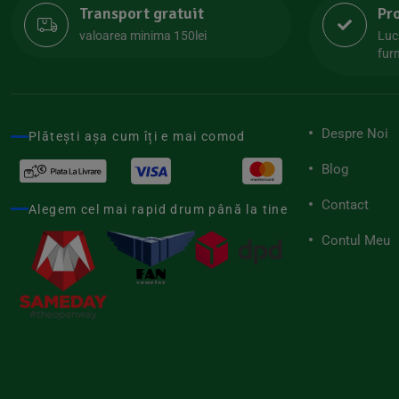
Transport gratuit
Pr
Lipolife
(13)
valoarea minima 150lei
Luc
Lotao
furn
(13)
Mamuko
(24)
Marchesato
(19)
Despre Noi
Plătești așa cum îți e mai comod
Me Luna
(4)
Blog
Medihemp
(16)
Contact
Meybona
Alegem cel mai rapid drum până la tine
(17)
Mix Brands
Contul Meu
(5)
Morel et Le Chantoux
(22)
Mr.Soda
(7)
My.Yo
(3)
Nat-ali
(71)
Naturgold
(2)