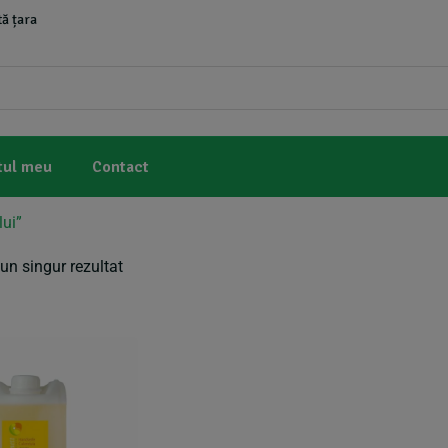
ă țara
tul meu
Contact
lui”
un singur rezultat