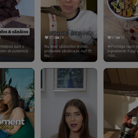
8
312
24
87
12
medjool sunt o
Nu doar călătorilor le plac
🥣Porridge rapid (4
trem de puternică
produsele sănătoase, nu? 🥹
Ingrediente: Fulgi
Nu ...
-160...