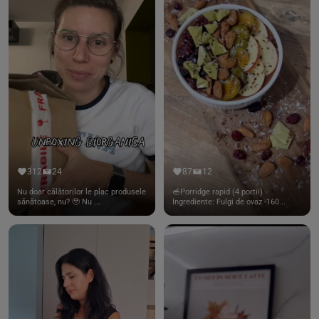
312
24
87
12
Nu doar călătorilor le plac produsele
🥣Porridge rapid (4 portii)
sănătoase, nu? 🥹 Nu ...
Ingrediente: Fulgi de ovaz -160...