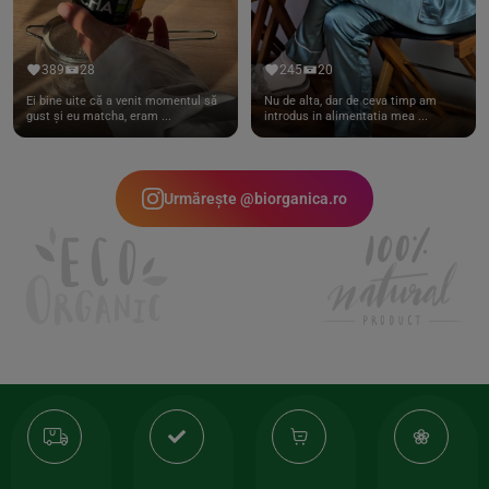
389
28
245
20
Ei bine uite că a venit momentul să
Nu de alta, dar de ceva timp am
gust și eu matcha, eram ...
introdus in alimentatia mea ...
Urmărește @biorganica.ro
Transport
Produse
-35%
10
gratuit
de
la
Or
calitate
prima
valoarea
Cert