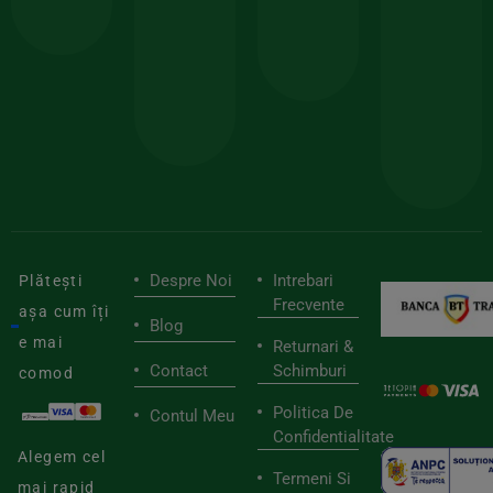
comanda
minima
și
Lucrăm
150lei
ate
doar
Foloseste
sele
cu
codul
pen
cei
BIOSTART
stilu
mai
tău
buni
de
furnizori
viaț
săn
Despre Noi
Intrebari
Plătești
Frecvente
așa cum îți
Blog
e mai
Returnari &
Contact
Schimburi
comod
Politica De
Contul Meu
Confidentialitate
Alegem cel
Termeni Si
mai rapid