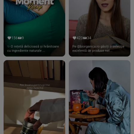
156
9
423
34
✨ O rețetă delicioasă și hrănitoare
Pe @biorganica.ro găsiți o selecție
cu ingrediente naturale ...
excelentă de produse nat...