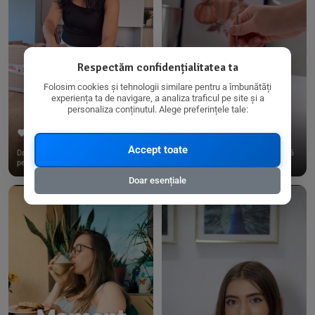
Respectăm confidențialitatea ta
Folosim cookies și tehnologii similare pentru a îmbunătăți
experiența ta de navigare, a analiza traficul pe site și a
personaliza conținutul. Alege preferințele tale:
267
15
198
21
Accept toate
Dacă consumi produse fără gluten,
✨ Am pregătit o budincă delicioasă
pe @biorganica.ro găsești ...
de ovăz și chia cu banane...
Doar esențiale