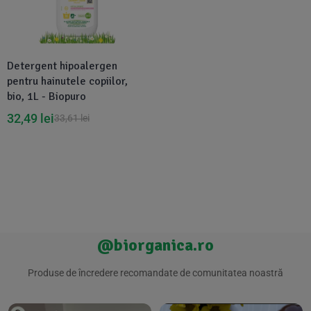
Suplimente Vegetale
(45)
›
👶 Îngrijire Bebe & Copii
Măsline
(14)
(2)
Vitamine & Minerale
(30)
Detergent hipoalergen
Oțet & Fermentație
›
🧴 Îngrijire Personală
(36)
(411)
pentru hainutele copiilor,
bio, 1L - Biopuro
Super Alimente
›
🐕 Animale de Companie
(5)
(6)
32,49
lei
33,61
lei
›
🏠 Casa & Lifestyle
(340)
@biorganica.ro
Produse de încredere recomandate de comunitatea noastră