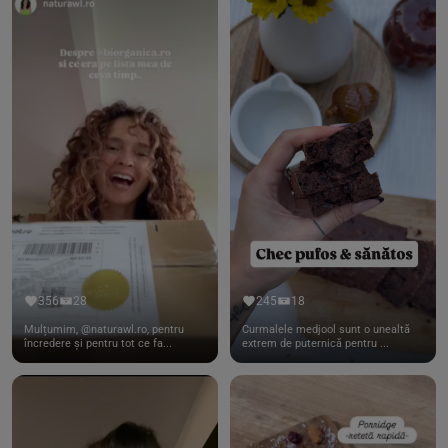
356
28
245
18
Mulțumim, @naturawl.ro, pentru
Curmalele medjool sunt o unealtă
încredere și pentru tot ce fa...
extrem de puternică pentru ...