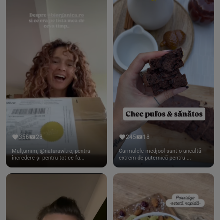
356
28
245
18
Mulțumim, @naturawl.ro, pentru
Curmalele medjool sunt o unealtă
încredere și pentru tot ce fa...
extrem de puternică pentru ...