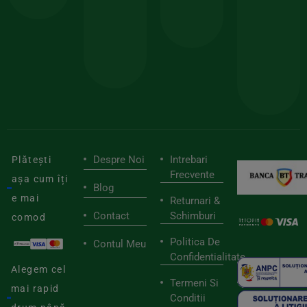
150lei
ate
doar
Foloseste
sele
cu
codul
pen
cei
BIOSTART
stilu
mai
tău
buni
de
furnizori
viaț
săn
Despre Noi
Intrebari
Plătești
Frecvente
așa cum îți
Blog
e mai
Returnari &
Contact
Schimburi
comod
Politica De
Contul Meu
Confidentialitate
Alegem cel
Termeni Si
mai rapid
Conditii