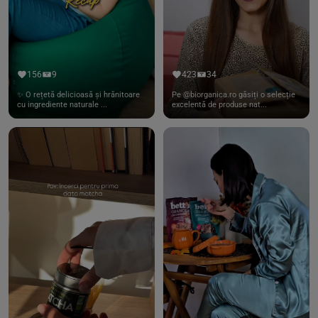
156
9
423
34
✨ O rețetă delicioasă și hrănitoare
Pe @biorganica.ro găsiți o selecție
cu ingrediente naturale ...
excelentă de produse nat...