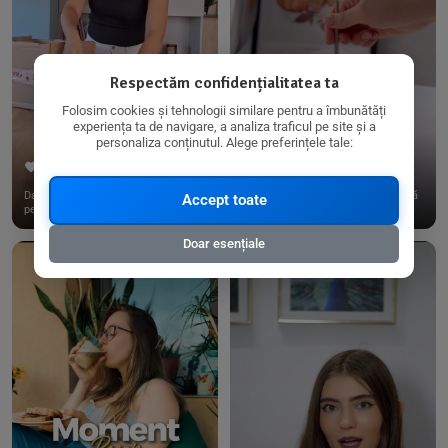
Respectăm confidențialitatea ta
Folosim cookies și tehnologii similare pentru a îmbunătăți
experiența ta de navigare, a analiza traficul pe site și a
personaliza conținutul. Alege preferințele tale:
267
15
198
21
Dacă consumi produse fără gluten,
✨ Am pregătit o budincă delicioasă
Accept toate
pe @biorganica.ro găsești ...
de ovăz și chia cu banane...
Doar esențiale