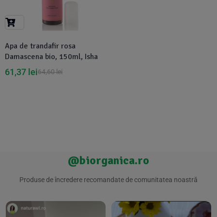
Suplimente Vegetale
(45)
›
👶 Îngrijire Bebe & Copii
Măsline
(14)
(2)
Vitamine & Minerale
(30)
Apa de trandafir rosa
Oțet & Fermentație
›
🧴 Îngrijire Personală
(36)
(411)
Damascena bio, 150ml, Isha
61,37
lei
64,60
lei
Super Alimente
›
🐕 Animale de Companie
(5)
(6)
›
🏠 Casa & Lifestyle
(340)
@biorganica.ro
Produse de încredere recomandate de comunitatea noastră