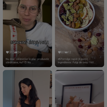
312
24
87
12
Nu doar călătorilor le plac produsele
🥣Porridge rapid (4 portii)
sănătoase, nu? 🥹 Nu ...
Ingrediente: Fulgi de ovaz -160...