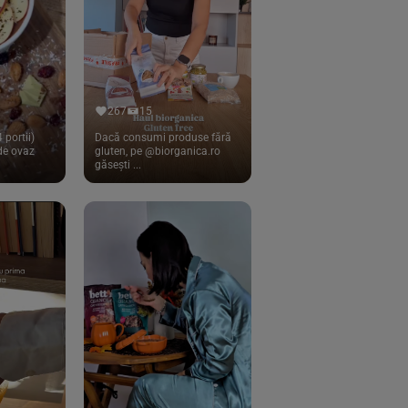
267
15
 portii)
Dacă consumi produse fără
 de ovaz
gluten, pe @biorganica.ro
găsești ...