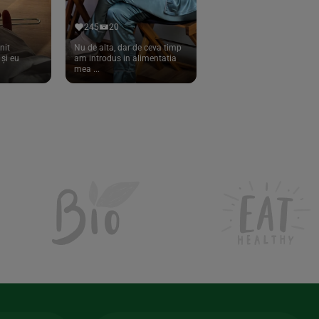
245
20
nit
Nu de alta, dar de ceva timp
și eu
am introdus in alimentatia
mea ...