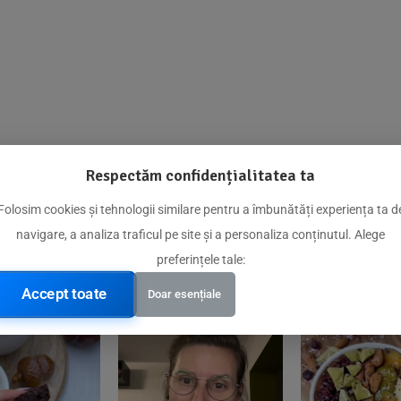
Respectăm confidențialitatea ta
@biorganica.ro
Folosim cookies și tehnologii similare pentru a îmbunătăți experiența ta d
navigare, a analiza traficul pe site și a personaliza conținutul. Alege
Produse de încredere recomandate de comunitatea noastră
preferințele tale:
Accept toate
Doar esențiale