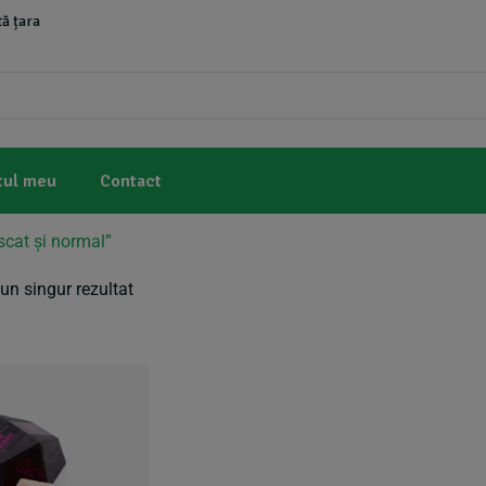
ă țara
tul meu
Contact
scat și normal”
un singur rezultat