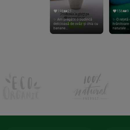
Hari Tea
(9)
198
21
156
9
Higher Living
(10)
✨ Am pregătit o budincă
✨ O rețetă 
delicioasă de ovăz și chia cu
hrănitoare 
Hoyer
(20)
banane...
naturale ...
If You Care
(27)
Isha
(56)
Kanne Brottrunk
(1)
Kluuk
(6)
Kombucha Life
(8)
Kookie Cat
(13)
Kulau
(4)
Lexen
(1)
Lifefood
(39)
Lima
(69)