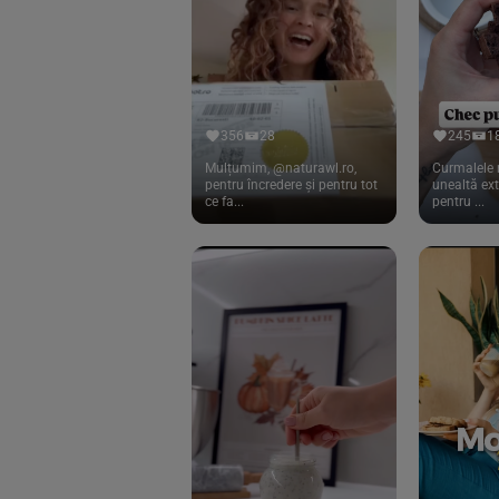
Cook
(83)
Davert
(15)
Dennree
(77)
Dr. Goerg
(19)
356
28
245
1
Dr.Soda
(13)
Mulțumim, @naturawl.ro,
Curmalele 
pentru încredere și pentru tot
unealtă ex
ce fa...
pentru ...
Dragon Superfoods
(75)
ECOS
(13)
Eliah Sahil
(41)
Florasca
(1)
Frudada
(4)
Germline
(37)
Green Bliss
(23)
GreenOrganics
(17)