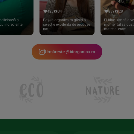
423
34
389
28
delicioasă și
Pe @biorganica.ro găsiți o
Ei bine uite că a ve
cu ingrediente
selecție excelentă de produse
momentul să gust 
nat...
matcha, eram ...
Urmărește @biorganica.ro