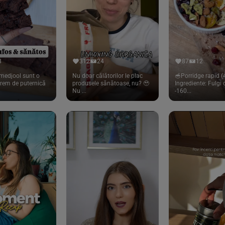
8
312
24
87
12
medjool sunt o
Nu doar călătorilor le plac
🥣Porridge rapid (4
trem de puternică
produsele sănătoase, nu? 🥹
Ingrediente: Fulgi
Nu ...
-160...