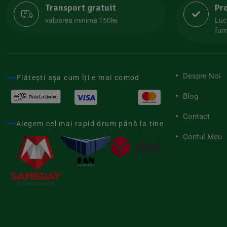
Transport gratuit
Pr
Lipolife
(13)
valoarea minima 150lei
Luc
Lotao
furn
(13)
Mamuko
(24)
Marchesato
(19)
Despre Noi
Plătești așa cum îți e mai comod
Me Luna
(4)
Blog
Medihemp
(16)
Contact
Meybona
(17)
Alegem cel mai rapid drum până la tine
Mix Brands
Contul Meu
(5)
Morel et Le Chantoux
(22)
Mr.Soda
(7)
My.Yo
(3)
Nat-ali
(71)
Naturgold
(2)