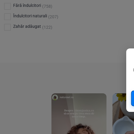
Bio Planete
(13)
Vitamina D
Fără îndulcitori
(5)
(758)
Bio Today
(21)
Îndulcitori naturali
(207)
Bioca
(4)
Zahăr adăugat
(122)
Bioenergie
(6)
Biolu
(59)
RESETEAZA FILTRELE
Biona
(201)
Biopuro
(25)
Biorganik
(8)
Birkengold
(34)
Bonsan
(1)
Chicza
(4)
Clarification
(5)
Cloud Nine Factory
(5)