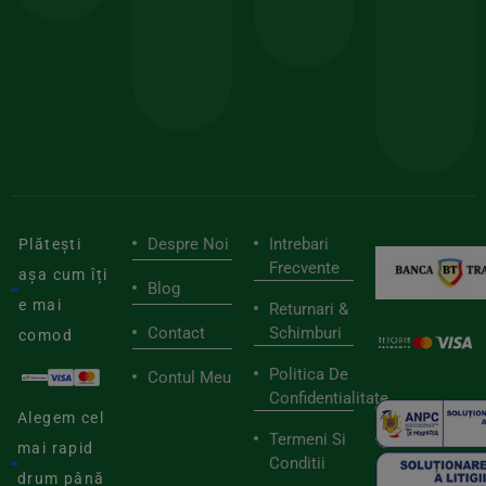
sele
cu
codul
pen
cei
BIOSTART
stilu
mai
tău
buni
de
furnizori
viaț
săn
Despre Noi
Intrebari
Plătești
Frecvente
așa cum îți
Blog
e mai
Returnari &
Contact
Schimburi
comod
Politica De
Contul Meu
Confidentialitate
Alegem cel
Termeni Si
mai rapid
Conditii
drum până