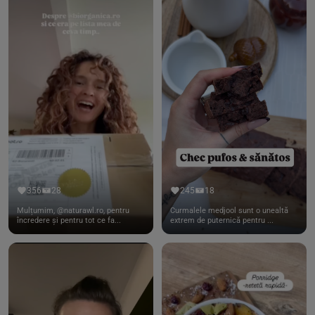
356
28
245
18
Mulțumim, @naturawl.ro, pentru
Curmalele medjool sunt o unealtă
încredere și pentru tot ce fa...
extrem de puternică pentru ...