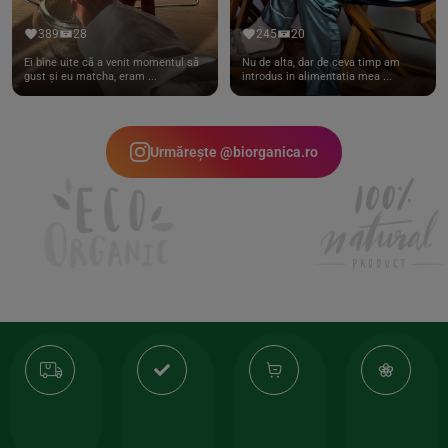
389
28
245
20
Ei bine uite că a venit momentul să
Nu de alta, dar de ceva timp am
gust și eu matcha, eram ...
introdus in alimentatia mea ...
Urmărește @biorganica.ro
Transport
Produse
-35%
10
gratuit
de
la
Or
calitate
prima
valoarea
Cert
comanda
minima
și
Lucrăm
150lei
ate
doar
Foloseste