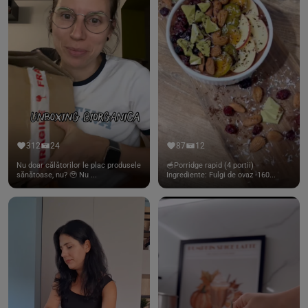
312
24
87
12
Nu doar călătorilor le plac produsele
🥣Porridge rapid (4 portii)
sănătoase, nu? 🥹 Nu ...
Ingrediente: Fulgi de ovaz -160...