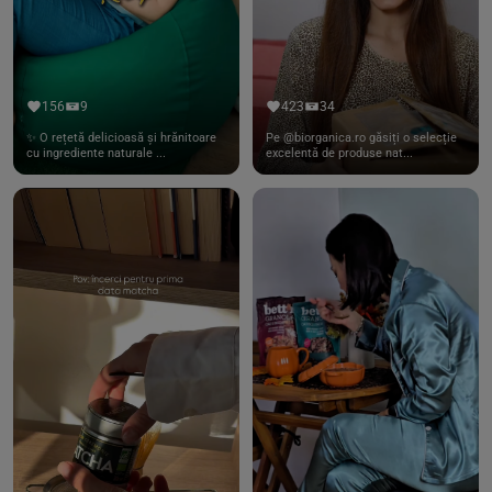
156
9
423
34
✨ O rețetă delicioasă și hrănitoare
Pe @biorganica.ro găsiți o selecție
cu ingrediente naturale ...
excelentă de produse nat...