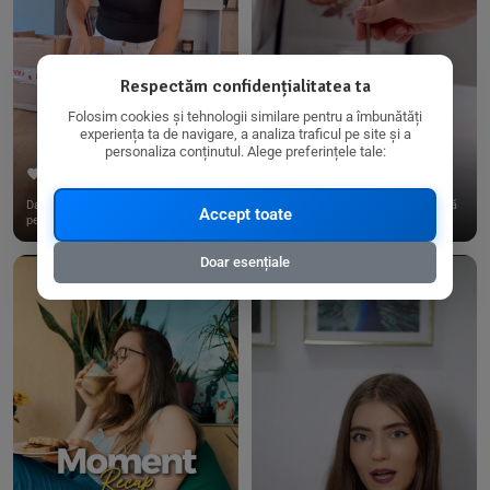
Respectăm confidențialitatea ta
Folosim cookies și tehnologii similare pentru a îmbunătăți
experiența ta de navigare, a analiza traficul pe site și a
personaliza conținutul. Alege preferințele tale:
267
15
198
21
Dacă consumi produse fără gluten,
✨ Am pregătit o budincă delicioasă
Accept toate
pe @biorganica.ro găsești ...
de ovăz și chia cu banane...
Doar esențiale