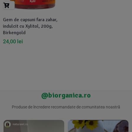
Suplimente Vegetale
(45)
›
👶 Îngrijire Bebe & Copii
Măsline
(14)
(2)
Gem de capsuni fara zahar,
Vitamine & Minerale
(30)
indulcit cu Xylitol, 200g,
Oțet & Fermentație
›
🧴 Îngrijire Personală
(36)
(411)
Birkengold
24,00
lei
Super Alimente
›
🐕 Animale de Companie
(5)
(6)
›
🏠 Casa & Lifestyle
(340)
@biorganica.ro
Produse de încredere recomandate de comunitatea noastră