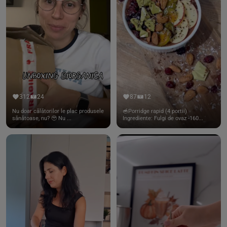
312
24
87
12
Nu doar călătorilor le plac produsele
🥣Porridge rapid (4 portii)
sănătoase, nu? 🥹 Nu ...
Ingrediente: Fulgi de ovaz -160...