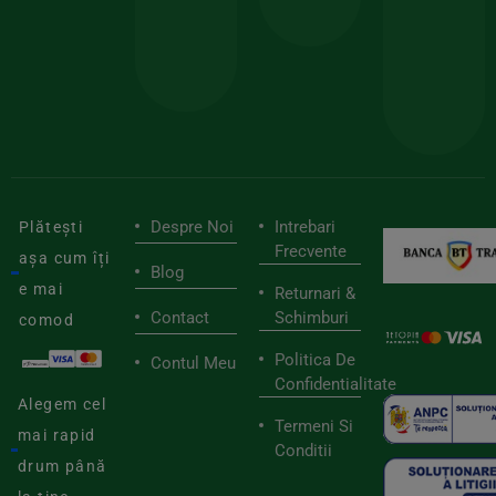
pen
cei
BIOSTART
stilu
mai
tău
buni
de
furnizori
viaț
săn
Despre Noi
Intrebari
Plătești
Frecvente
așa cum îți
Blog
e mai
Returnari &
Contact
Schimburi
comod
Politica De
Contul Meu
Confidentialitate
Alegem cel
Termeni Si
mai rapid
Conditii
drum până