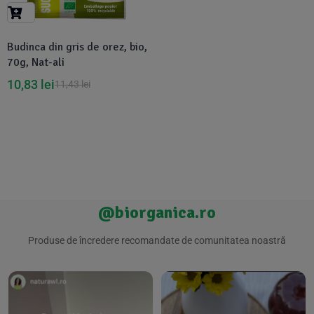
Suplimente Vegetale
(45)
›
👶 Îngrijire Bebe & Copii
Măsline
(14)
(2)
Budinca din gris de orez, bio,
Vitamine & Minerale
(30)
70g, Nat-ali
Oțet & Fermentație
›
🧴 Îngrijire Personală
(36)
(411)
10,83
lei
11,43
lei
Super Alimente
›
🐕 Animale de Companie
(5)
(6)
›
🏠 Casa & Lifestyle
(340)
@biorganica.ro
Produse de încredere recomandate de comunitatea noastră