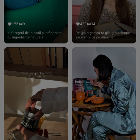
156
9
423
34
✨ O rețetă delicioasă și hrănitoare
Pe @biorganica.ro găsiți o selecție
cu ingrediente naturale ...
excelentă de produse nat...