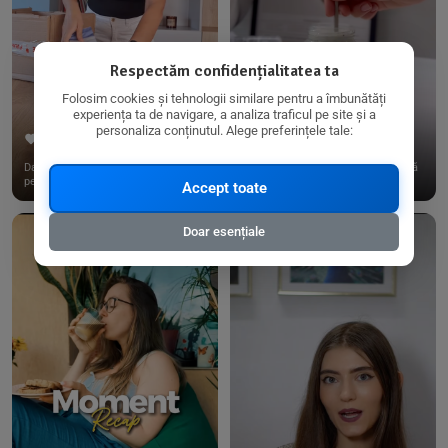
Respectăm confidențialitatea ta
Folosim cookies și tehnologii similare pentru a îmbunătăți
experiența ta de navigare, a analiza traficul pe site și a
personaliza conținutul. Alege preferințele tale:
267
15
198
21
Dacă consumi produse fără gluten,
✨ Am pregătit o budincă delicioasă
pe @biorganica.ro găsești ...
de ovăz și chia cu banane...
Accept toate
Doar esențiale