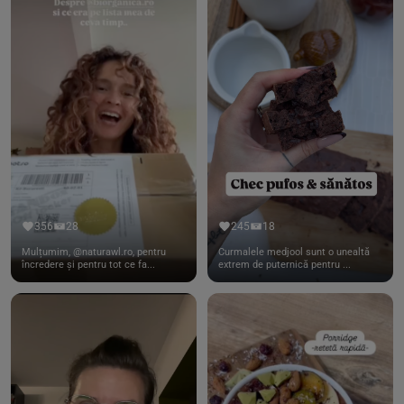
356
28
245
18
Mulțumim, @naturawl.ro, pentru
Curmalele medjool sunt o unealtă
încredere și pentru tot ce fa...
extrem de puternică pentru ...