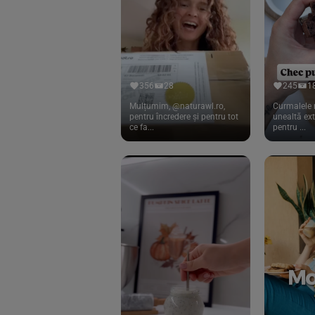
Cook
(83)
Davert
(15)
Dennree
(77)
Dr. Goerg
(19)
356
28
245
1
Dr.Soda
(13)
Mulțumim, @naturawl.ro,
Curmalele 
pentru încredere și pentru tot
unealtă ex
ce fa...
pentru ...
Dragon Superfoods
(75)
ECOS
(13)
Eliah Sahil
(41)
Florasca
(1)
Frudada
(4)
Germline
(37)
Green Bliss
(23)
GreenOrganics
(17)