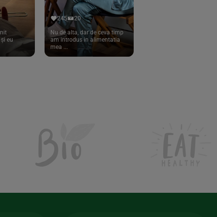
245
20
nit
Nu de alta, dar de ceva timp
și eu
am introdus in alimentatia
mea ...