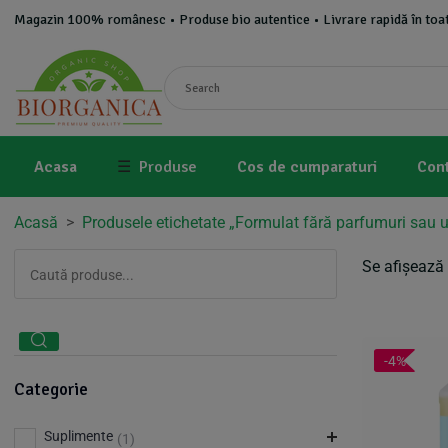
Magazin 100% românesc • Produse bio autentice • Livrare rapidă în toat
Acasa
☰
Produse
Cos de cumparaturi
Con
Acasă
>
Produsele etichetate „Formulat fără parfumuri sau ule
Se afișează 
-4%
Categorie
Suplimente
(1)