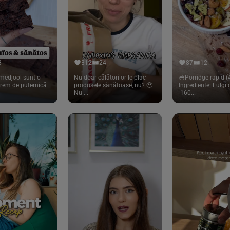
8
312
24
87
12
medjool sunt o
Nu doar călătorilor le plac
🥣Porridge rapid (4
trem de puternică
produsele sănătoase, nu? 🥹
Ingrediente: Fulgi
Nu ...
-160...