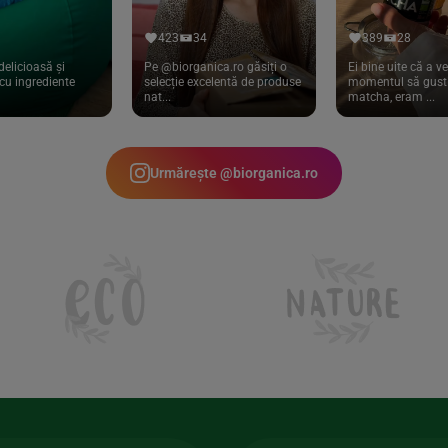
423
34
389
28
delicioasă și
Pe @biorganica.ro găsiți o
Ei bine uite că a ve
cu ingrediente
selecție excelentă de produse
momentul să gust 
nat...
matcha, eram ...
Urmărește @biorganica.ro