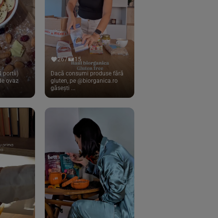
267
15
 portii)
Dacă consumi produse fără
 de ovaz
gluten, pe @biorganica.ro
găsești ...