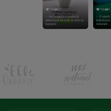
Hari Tea
(9)
198
21
156
9
Higher Living
(10)
✨ Am pregătit o budincă
✨ O rețetă 
delicioasă de ovăz și chia cu
hrănitoare 
Hoyer
(20)
banane...
naturale ...
If You Care
(27)
Isha
(56)
Kanne Brottrunk
(1)
Kluuk
(6)
Kombucha Life
(8)
Kookie Cat
(13)
Kulau
(4)
Lexen
(1)
Lifefood
(39)
Lima
(69)