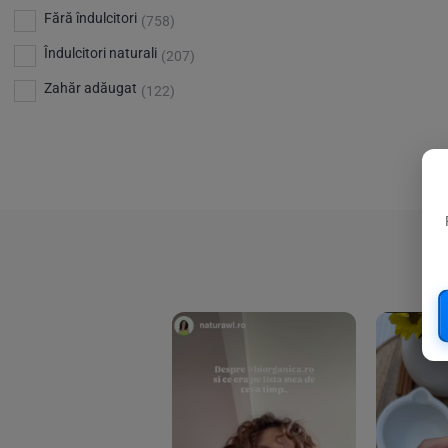
Bio Planete
(13)
Vitamina D
Fără îndulcitori
(5)
(758)
Bio Today
(21)
Îndulcitori naturali
(207)
Bioca
(4)
Zahăr adăugat
(122)
Bioenergie
(6)
Biolu
(59)
RESETEAZA FILTRELE
Biona
(201)
Biopuro
(25)
Biorganik
(8)
Birkengold
(34)
Bonsan
(1)
Chicza
(4)
Clarification
(5)
Cloud Nine Factory
(5)