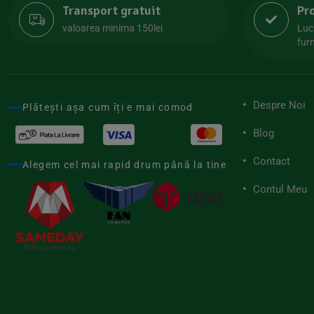
Transport gratuit
Pr
Lipolife
(13)
valoarea minima 150lei
Luc
Lotao
furn
(13)
Mamuko
(24)
Marchesato
(19)
Despre Noi
Plătești așa cum îți e mai comod
Me Luna
(4)
Blog
Medihemp
(16)
Contact
Meybona
Alegem cel mai rapid drum până la tine
(17)
Mix Brands
Contul Meu
(5)
Morel et Le Chantoux
(22)
Mr.Soda
(7)
My.Yo
(3)
Nat-ali
(71)
Naturgold
(2)