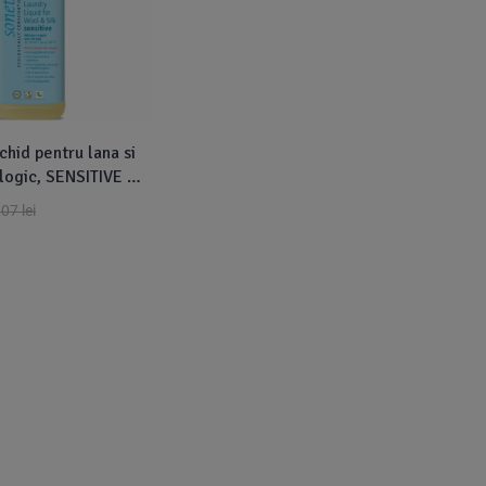
chid pentru lana si
logic, SENSITIVE 1L,
,07
lei