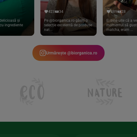
423
34
389
28
delicioasă și
Pe @biorganica.ro găsiți o
Ei bine uite că a ve
cu ingrediente
selecție excelentă de produse
momentul să gust 
nat...
matcha, eram ...
Urmărește @biorganica.ro