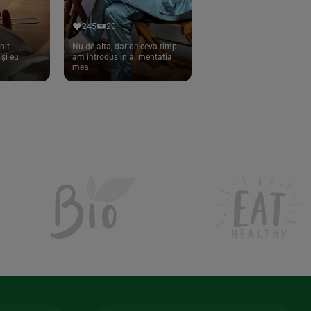
245
20
nit
Nu de alta, dar de ceva timp
și eu
am introdus in alimentatia
mea ...