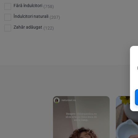
Bio Planete
(13)
Vitamina D
Fără îndulcitori
(5)
(758)
Bio Today
(21)
Îndulcitori naturali
(207)
Bioca
(4)
Zahăr adăugat
(122)
Bioenergie
(6)
Biolu
(59)
RESETEAZA FILTRELE
Biona
(201)
Biopuro
(25)
Biorganik
(8)
Birkengold
(34)
Bonsan
(1)
Chicza
(4)
Clarification
(5)
Cloud Nine Factory
(5)