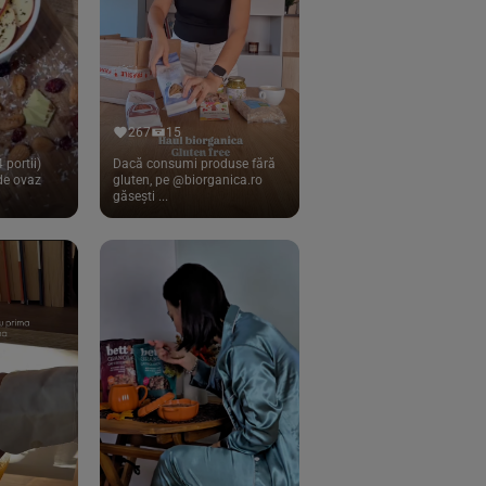
267
15
 portii)
Dacă consumi produse fără
 de ovaz
gluten, pe @biorganica.ro
găsești ...