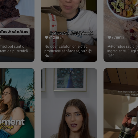
8
312
24
87
12
medjool sunt o
Nu doar călătorilor le plac
🥣Porridge rapid (4
trem de puternică
produsele sănătoase, nu? 🥹
Ingrediente: Fulgi
Nu ...
-160...