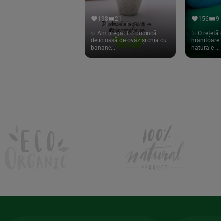
Hari Tea
(9)
198
21
156
9
Higher Living
(10)
✨ Am pregătit o budincă
✨ O rețetă 
delicioasă de ovăz și chia cu
hrănitoare 
Hoyer
(20)
banane...
naturale ...
If You Care
(27)
Isha
(56)
Kanne Brottrunk
(1)
Kluuk
(6)
Kombucha Life
(8)
Kookie Cat
(13)
Kulau
(4)
Lexen
(1)
Lifefood
(39)
Lima
(69)