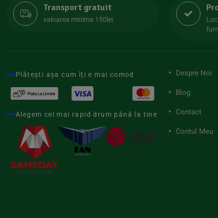
Transport gratuit
Pr
Lipolife
(13)
valoarea minima 150lei
Luc
Lotao
furn
(13)
Mamuko
(24)
Marchesato
(19)
Despre Noi
Plătești așa cum îți e mai comod
Me Luna
(4)
Blog
Medihemp
(16)
Contact
Meybona
Alegem cel mai rapid drum până la tine
(17)
Mix Brands
Contul Meu
(5)
Morel et Le Chantoux
(22)
Mr.Soda
(7)
My.Yo
(3)
Nat-ali
(71)
Naturgold
(2)