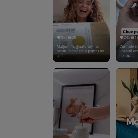
Cook
(83)
Davert
(15)
Dennree
(77)
Dr. Goerg
(19)
356
28
245
1
Dr.Soda
(13)
Mulțumim, @naturawl.ro,
Curmalele 
pentru încredere și pentru tot
unealtă ex
ce fa...
pentru ...
Dragon Superfoods
(75)
ECOS
(13)
Eliah Sahil
(41)
Florasca
(1)
Frudada
(4)
Germline
(37)
Green Bliss
(23)
GreenOrganics
(17)