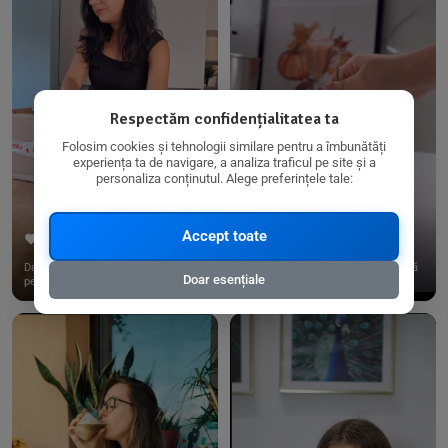
Respectăm confidențialitatea ta
Folosim cookies și tehnologii similare pentru a îmbunătăți
experiența ta de navigare, a analiza traficul pe site și a
personaliza conținutul. Alege preferințele tale:
Accept toate
267
15
198
21
Dacă consumi produse fără gluten,
✨ Am pregătit o budincă delicioasă
Doar esențiale
pe @biorganica.ro găsești ...
de ovăz și chia cu banane...