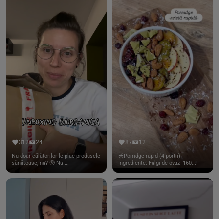
312
24
87
12
Nu doar călătorilor le plac produsele
🥣Porridge rapid (4 portii)
sănătoase, nu? 🥹 Nu ...
Ingrediente: Fulgi de ovaz -160...