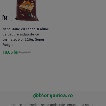
Suplimente Vegetale
(45)
›
👶 Îngrijire Bebe & Copii
Măsline
(14)
(2)
Vitamine & Minerale
(30)
Oțet & Fermentație
›
🧴 Îngrijire Personală
(36)
(411)
Napolitane cu cacao si alune
de padure indulcite cu
Super Alimente
›
🐕 Animale de Companie
(5)
(6)
curmale, bio, 120g, Super
Fudgio
›
18,05
lei
🏠 Casa & Lifestyle
18,40
lei
(340)
@biorganica.ro
Produse de încredere recomandate de comunitatea noastră