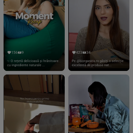
156
9
423
34
✨ O rețetă delicioasă și hrănitoare
Pe @biorganica.ro găsiți o selecție
cu ingrediente naturale ...
excelentă de produse nat...