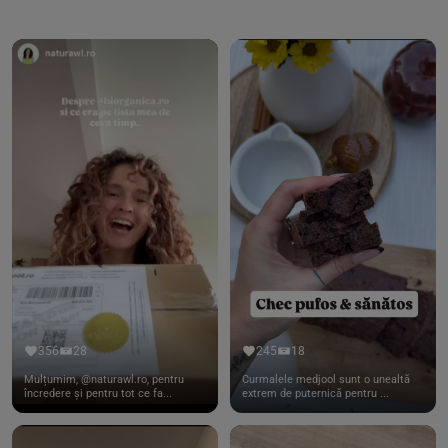
356
28
245
18
Mulțumim, @naturawl.ro, pentru
Curmalele medjool sunt o unealtă
încredere și pentru tot ce fa...
extrem de puternică pentru ...