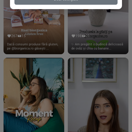
267
15
198
21
Dacă consumi produse fără gluten,
✨ Am pregătit o budincă delicioasă
pe @biorganica.ro găsești ...
de ovăz și chia cu banane...