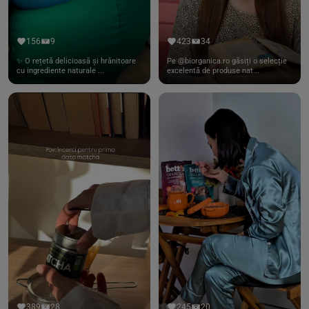
156
9
423
34
✨ O rețetă delicioasă și hrănitoare
Pe @biorganica.ro găsiți o selecție
cu ingrediente naturale ...
excelentă de produse nat...
389
28
245
20