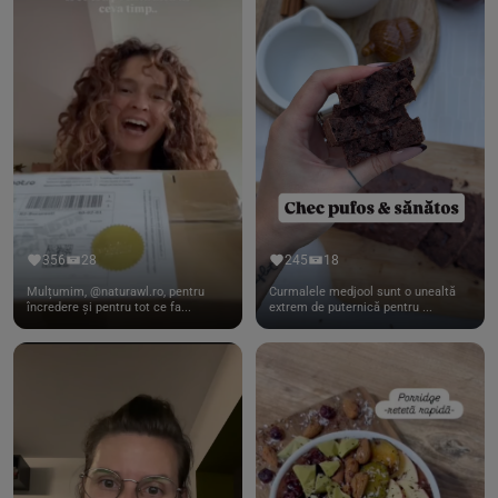
356
28
245
18
Mulțumim, @naturawl.ro, pentru
Curmalele medjool sunt o unealtă
încredere și pentru tot ce fa...
extrem de puternică pentru ...