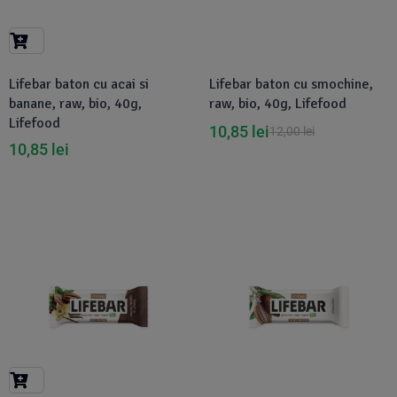
Suplimente Vegetale
(45)
›
👶 Îngrijire Bebe & Copii
Măsline
(14)
(2)
Vitamine & Minerale
(30)
Lifebar baton cu acai si
Lifebar baton cu smochine,
Oțet & Fermentație
›
🧴 Îngrijire Personală
(36)
(411)
banane, raw, bio, 40g,
raw, bio, 40g, Lifefood
Lifefood
10,85
lei
12,00
lei
Super Alimente
›
🐕 Animale de Companie
(5)
(6)
10,85
lei
›
🏠 Casa & Lifestyle
(340)
Disponibil in 1-2 zile