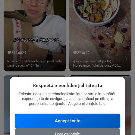
312
24
87
12
Nu doar călătorilor le plac produsele
🥣Porridge rapid (4 portii)
sănătoase, nu? 🥹 Nu ...
Ingrediente: Fulgi de ovaz -160...
Respectăm confidențialitatea ta
Folosim cookies și tehnologii similare pentru a îmbunătăți
experiența ta de navigare, a analiza traficul pe site și a
personaliza conținutul. Alege preferințele tale:
Accept toate
Doar esențiale