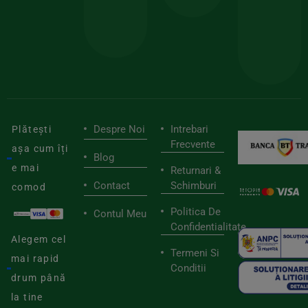
BIOSTART
stilu
mai
tău
buni
de
furnizori
viaț
săn
Despre Noi
Intrebari
Plătești
Frecvente
așa cum îți
Blog
e mai
Returnari &
Contact
Schimburi
comod
Politica De
Contul Meu
Confidentialitate
Alegem cel
Termeni Si
mai rapid
Conditii
drum până
la tine