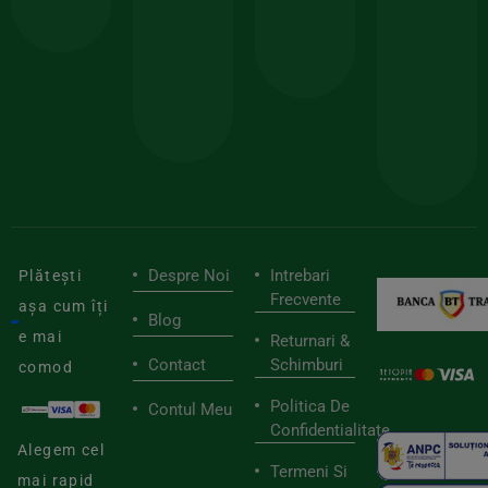
comanda
minima
și
Lucrăm
150lei
ate
doar
Foloseste
sele
cu
codul
pen
cei
BIOSTART
stilu
mai
tău
buni
de
furnizori
viaț
săn
Despre Noi
Intrebari
Plătești
Frecvente
așa cum îți
Blog
e mai
Returnari &
Contact
Schimburi
comod
Politica De
Contul Meu
Confidentialitate
Alegem cel
Termeni Si
mai rapid