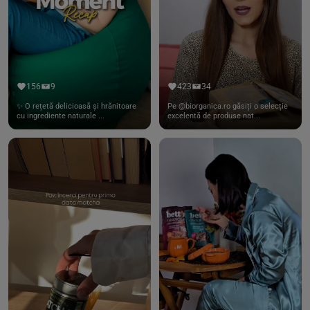
156
9
423
34
✨ O rețetă delicioasă și hrănitoare
Pe @biorganica.ro găsiți o selecție
cu ingrediente naturale ...
excelentă de produse nat...