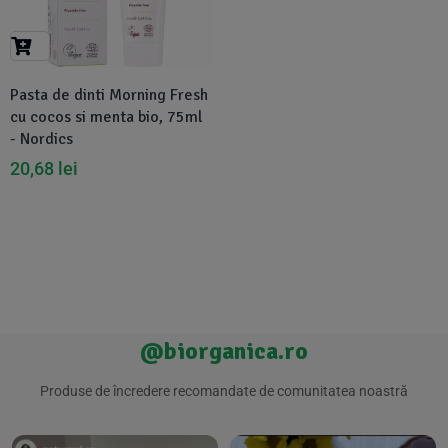
Suplimente Vegetale
(45)
›
👶 Îngrijire Bebe & Copii
Măsline
(14)
(2)
Vitamine & Minerale
(30)
Pasta de dinti Morning Fresh
Oțet & Fermentație
›
🧴 Îngrijire Personală
(36)
(411)
cu cocos si menta bio, 75ml
- Nordics
Super Alimente
›
🐕 Animale de Companie
(5)
(6)
20,68
lei
›
🏠 Casa & Lifestyle
(340)
@biorganica.ro
Produse de încredere recomandate de comunitatea noastră