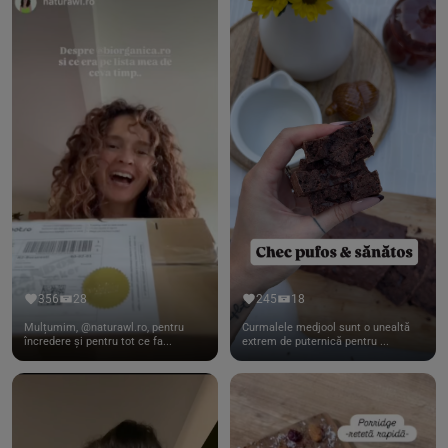
356
28
245
18
Mulțumim, @naturawl.ro, pentru
Curmalele medjool sunt o unealtă
încredere și pentru tot ce fa...
extrem de puternică pentru ...