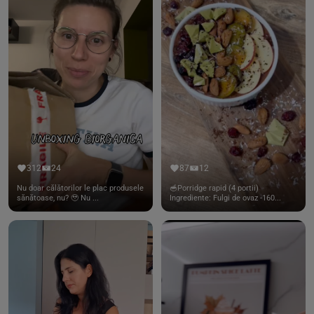
312
24
87
12
Nu doar călătorilor le plac produsele
🥣Porridge rapid (4 portii)
sănătoase, nu? 🥹 Nu ...
Ingrediente: Fulgi de ovaz -160...