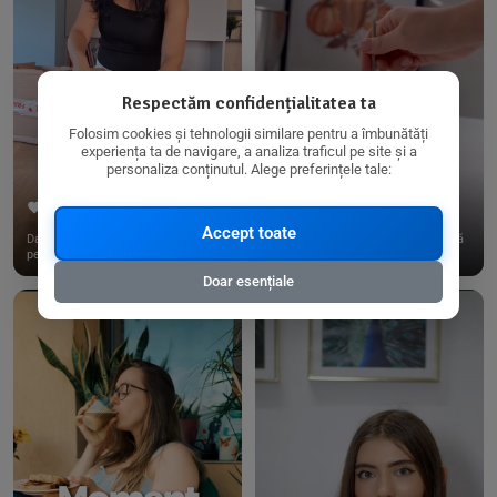
Respectăm confidențialitatea ta
Folosim cookies și tehnologii similare pentru a îmbunătăți
experiența ta de navigare, a analiza traficul pe site și a
personaliza conținutul. Alege preferințele tale:
267
15
198
21
Accept toate
Dacă consumi produse fără gluten,
✨ Am pregătit o budincă delicioasă
pe @biorganica.ro găsești ...
de ovăz și chia cu banane...
Doar esențiale