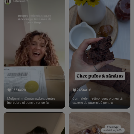
356
28
245
18
Mulțumim, @naturawl.ro, pentru
Curmalele medjool sunt o unealtă
încredere și pentru tot ce fa...
extrem de puternică pentru ...