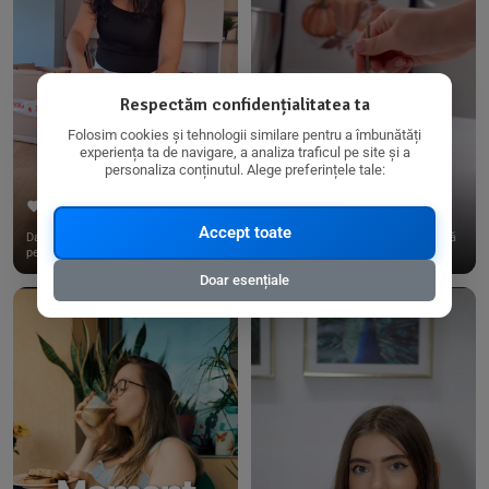
Respectăm confidențialitatea ta
Folosim cookies și tehnologii similare pentru a îmbunătăți
experiența ta de navigare, a analiza traficul pe site și a
personaliza conținutul. Alege preferințele tale:
267
15
198
21
Accept toate
Dacă consumi produse fără gluten,
✨ Am pregătit o budincă delicioasă
pe @biorganica.ro găsești ...
de ovăz și chia cu banane...
Doar esențiale