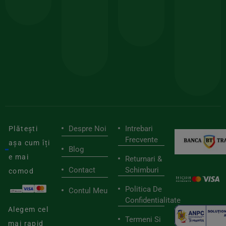
comanda
minima
și
Lucrăm
150lei
ate
doar
Foloseste
sele
cu
codul
pen
cei
BIOSTART
stilu
mai
tău
buni
de
furnizori
viaț
săn
Despre Noi
Intrebari
Plătești
Frecvente
așa cum îți
Blog
e mai
Returnari &
Contact
Schimburi
comod
Politica De
Contul Meu
Confidentialitate
Alegem cel
Termeni Si
mai rapid