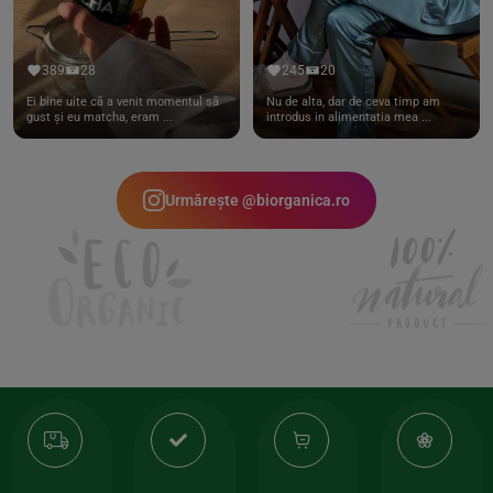
389
28
245
20
Ei bine uite că a venit momentul să
Nu de alta, dar de ceva timp am
gust și eu matcha, eram ...
introdus in alimentatia mea ...
Urmărește @biorganica.ro
Transport
Produse
-35%
10
gratuit
de
la
Or
calitate
prima
valoarea
Cert