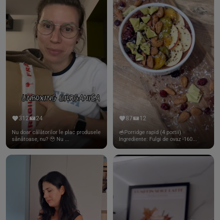
312
24
87
12
Nu doar călătorilor le plac produsele
🥣Porridge rapid (4 portii)
sănătoase, nu? 🥹 Nu ...
Ingrediente: Fulgi de ovaz -160...