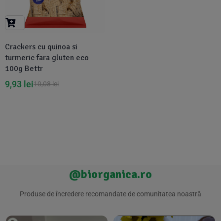
Suplimente Vegetale
(45)
›
👶 Îngrijire Bebe & Copii
Măsline
(14)
(2)
Vitamine & Minerale
(30)
Crackers cu quinoa si
Oțet & Fermentație
›
🧴 Îngrijire Personală
(36)
(411)
turmeric fara gluten eco
100g Bettr
Super Alimente
›
🐕 Animale de Companie
(5)
(6)
9,93
lei
10,08
lei
›
🏠 Casa & Lifestyle
(340)
@biorganica.ro
Produse de încredere recomandate de comunitatea noastră