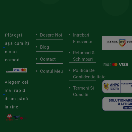
viaț
săn
Despre Noi
Intrebari
Plătești
Frecvente
așa cum îți
Blog
e mai
Returnari &
Contact
Schimburi
comod
Politica De
Contul Meu
Confidentialitate
Alegem cel
Termeni Si
mai rapid
Conditii
drum până
la tine