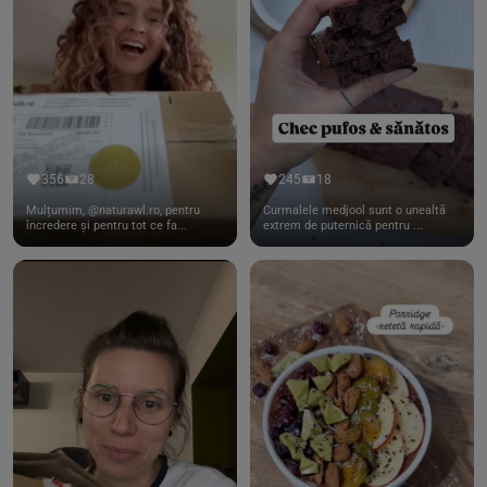
356
28
245
18
Mulțumim, @naturawl.ro, pentru
Curmalele medjool sunt o unealtă
încredere și pentru tot ce fa...
extrem de puternică pentru ...