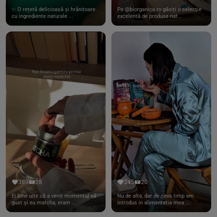
✨ O rețetă delicioasă și hrănitoare
Pe @biorganica.ro găsiți o selecție
cu ingrediente naturale ...
excelentă de produse nat...
389
28
245
20
Ei bine uite că a venit momentul să
Nu de alta, dar de ceva timp am
gust și eu matcha, eram ...
introdus in alimentatia mea ...