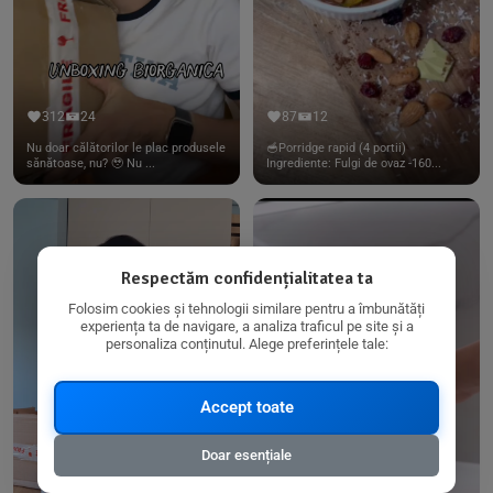
312
24
87
12
Nu doar călătorilor le plac produsele
🥣Porridge rapid (4 portii)
sănătoase, nu? 🥹 Nu ...
Ingrediente: Fulgi de ovaz -160...
Respectăm confidențialitatea ta
Folosim cookies și tehnologii similare pentru a îmbunătăți
experiența ta de navigare, a analiza traficul pe site și a
personaliza conținutul. Alege preferințele tale:
Accept toate
Doar esențiale