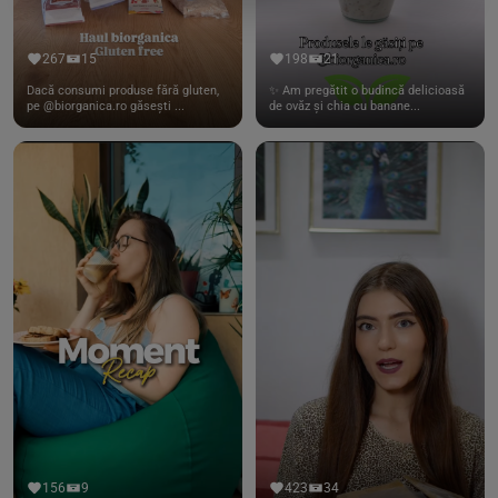
267
15
198
21
Dacă consumi produse fără gluten,
✨ Am pregătit o budincă delicioasă
pe @biorganica.ro găsești ...
de ovăz și chia cu banane...
156
9
423
34