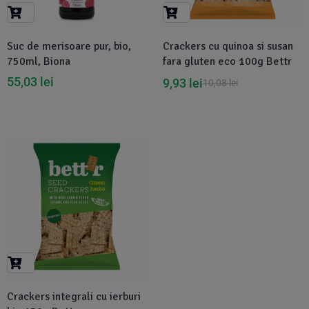
Suplimente Vegetale
(45)
›
👶 Îngrijire Bebe & Copii
Măsline
(14)
(2)
Suc de merisoare pur, bio,
Crackers cu quinoa si susan
Vitamine & Minerale
(30)
750ml, Biona
fara gluten eco 100g Bettr
Oțet & Fermentație
›
🧴 Îngrijire Personală
(36)
(411)
55,03
lei
9,93
lei
10,08
lei
Super Alimente
›
🐕 Animale de Companie
(5)
(6)
›
🏠 Casa & Lifestyle
(340)
-3%
Crackers integrali cu ierburi