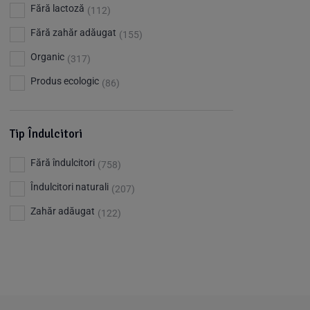
Barkleys
(1)
Fără lactoză
(112)
Benjamissimo
(25)
Fără zahăr adăugat
(155)
Bettr
(80)
Organic
(317)
Big Nature
(23)
Produs ecologic
(86)
Bio Dentist - by dr. Daniel Iordachescu
(3)
Bio Nature
(1)
Tip Îndulcitori
Bio Planete
(13)
Fără îndulcitori
(758)
Bio Today
(21)
Îndulcitori naturali
(207)
Bioca
(4)
Zahăr adăugat
(122)
Bioenergie
(6)
Biolu
(59)
RESETEAZA FILTRELE
Biona
(201)
Biopuro
(25)