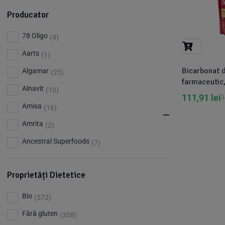
Producator
78 Oligo
(4)
Aarts
(1)
Bicarbonat d
Algamar
(25)
farmaceutic,
Alnavit
(10)
111,91
lei
1
Amisa
(16)
Amrita
(2)
Ancestral Superfoods
(7)
Apiland
(1)
Proprietăți Dietetice
Argileo
(3)
Aries
(3)
Bio
(572)
Aromandise
(83)
Fără gluten
(358)