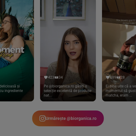
423
34
389
28
delicioasă și
Pe @biorganica.ro găsiți o
Ei bine uite că a ve
cu ingrediente
selecție excelentă de produse
momentul să gust 
nat...
matcha, eram ...
Urmărește @biorganica.ro