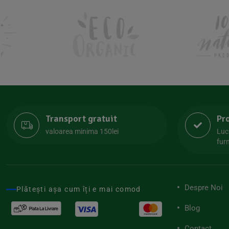
Kombucha Life
(8)
Kookie Cat
(13)
Kulau
(4)
Lexen
(1)
Lifefood
(39)
Lima
(69)
Transport gratuit
Pr
Lipolife
(13)
valoarea minima 150lei
Luc
Lotao
furn
(13)
Mamuko
(24)
Marchesato
(19)
Despre Noi
Plătești așa cum îți e mai comod
Me Luna
(4)
Blog
Medihemp
(16)
Contact