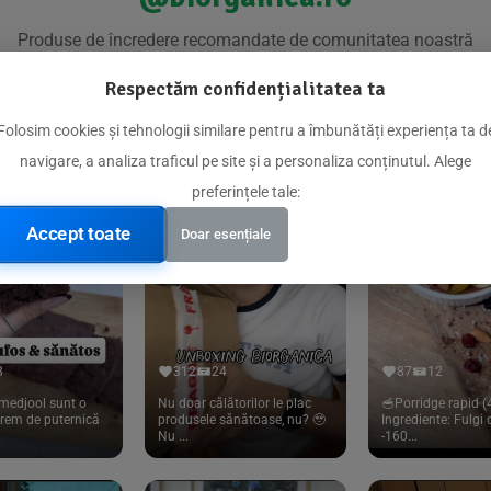
Produse de încredere recomandate de comunitatea noastră
Respectăm confidențialitatea ta
Folosim cookies și tehnologii similare pentru a îmbunătăți experiența ta d
navigare, a analiza traficul pe site și a personaliza conținutul. Alege
preferințele tale:
Accept toate
Doar esențiale
8
312
24
87
12
medjool sunt o
Nu doar călătorilor le plac
🥣Porridge rapid (4
trem de puternică
produsele sănătoase, nu? 🥹
Ingrediente: Fulgi
Nu ...
-160...