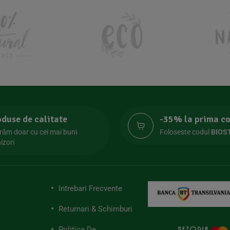
oduse de calitate
-35% la prima 
răm doar cu cei mai buni
Foloseste codul
BIOS
izori
Intrebari Frecvente
Returnari & Schimburi
Politica De