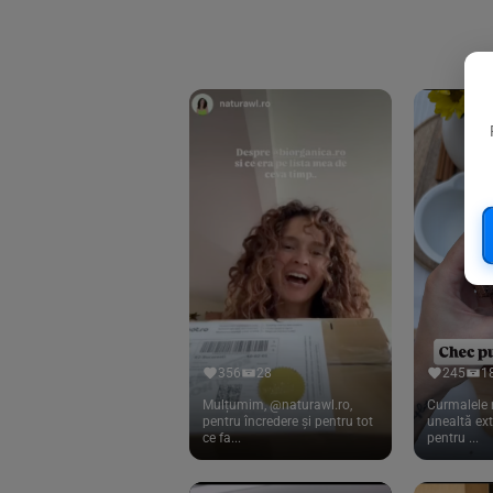
Biorganik
(8)
Birkengold
(34)
Bonsan
(1)
Chicza
(4)
Clarification
(5)
Cloud Nine Factory
(5)
Cook
(83)
Davert
(15)
Dennree
(77)
Dr. Goerg
(19)
356
28
245
1
Dr.Soda
(13)
Mulțumim, @naturawl.ro,
Curmalele 
pentru încredere și pentru tot
unealtă ex
ce fa...
pentru ...
Dragon Superfoods
(75)
ECOS
(13)