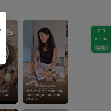
e
Produs
0
0,00
lei
267
15
 portii)
Dacă consumi produse fără
 de ovaz
gluten, pe @biorganica.ro
găsești ...