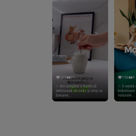
Eliah Sahil
(41)
Florasca
(1)
Frudada
(4)
Germline
(37)
Green Bliss
(23)
GreenOrganics
(17)
Hari Tea
(9)
198
21
156
9
Higher Living
(10)
✨ Am pregătit o budincă
✨ O rețetă 
delicioasă de ovăz și chia cu
hrănitoare 
Hoyer
(20)
banane...
naturale ...
If You Care
(27)
Isha
(56)
Kanne Brottrunk
(1)
Kluuk
(6)