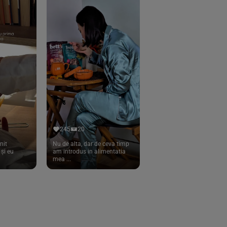
245
20
nit
Nu de alta, dar de ceva timp
și eu
am introdus in alimentatia
mea ...