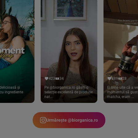
423
34
389
28
delicioasă și
Pe @biorganica.ro găsiți o
Ei bine uite că a ve
cu ingrediente
selecție excelentă de produse
momentul să gust 
nat...
matcha, eram ...
Urmărește @biorganica.ro