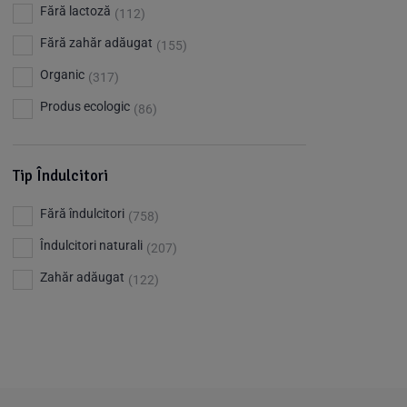
Barkleys
(1)
Fără lactoză
(112)
Benjamissimo
(25)
Fără zahăr adăugat
(155)
Bettr
(80)
Organic
(317)
Big Nature
(23)
Produs ecologic
(86)
Bio Dentist - by dr. Daniel Iordachescu
(3)
Bio Nature
(1)
Tip Îndulcitori
Bio Planete
(13)
Fără îndulcitori
(758)
Bio Today
(21)
Îndulcitori naturali
(207)
Bioca
(4)
Zahăr adăugat
(122)
Bioenergie
(6)
Biolu
(59)
RESETEAZA FILTRELE
Biona
(201)
Biopuro
(25)