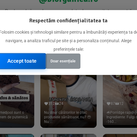
Produse de încredere recomandate de comunitatea noastră
Respectăm confidențialitatea ta
Folosim cookies și tehnologii similare pentru a îmbunătăți experiența ta d
navigare, a analiza traficul pe site și a personaliza conținutul. Alege
preferințele tale:
Accept toate
Doar esențiale
8
312
24
87
12
medjool sunt o
Nu doar călătorilor le plac
🥣Porridge rapid (4
trem de puternică
produsele sănătoase, nu? 🥹
Ingrediente: Fulgi
Nu ...
-160...