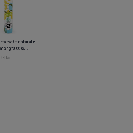
arfumate naturale
emongrass si
 buc., Aromandise
,54
lei