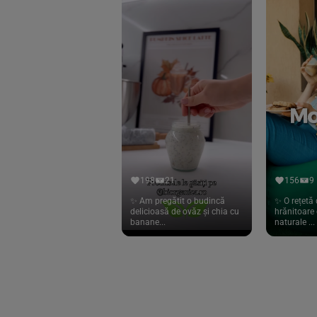
Eliah Sahil
(41)
Florasca
(1)
Frudada
(4)
Germline
(37)
Green Bliss
(23)
GreenOrganics
(17)
Hari Tea
(9)
198
21
156
9
Higher Living
(10)
✨ Am pregătit o budincă
✨ O rețetă 
delicioasă de ovăz și chia cu
hrănitoare 
Hoyer
(20)
banane...
naturale ...
If You Care
(27)
Isha
(56)
Kanne Brottrunk
(1)
Kluuk
(6)