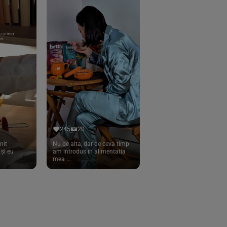
245
20
nit
Nu de alta, dar de ceva timp
și eu
am introdus in alimentatia
mea ...