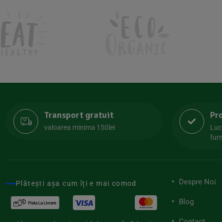
Kombucha Life
(8)
Kookie Cat
(13)
Kulau
(4)
Lexen
(1)
Lifefood
(39)
Lima
(69)
Transport gratuit
Pr
Lipolife
(13)
valoarea minima 150lei
Luc
Lotao
furn
(13)
Mamuko
(24)
Marchesato
(19)
Despre Noi
Plătești așa cum îți e mai comod
Me Luna
(4)
Blog
Medihemp
(16)
Contact