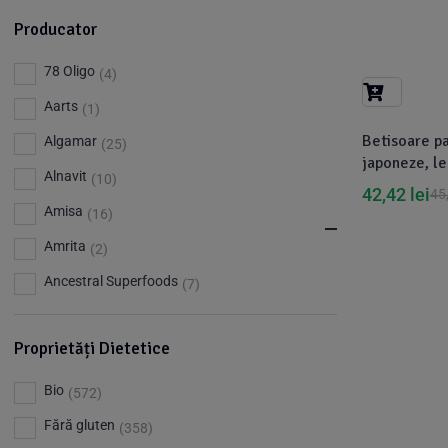
Producator
78 Oligo
(4)
Aarts
(1)
Betisoare p
Algamar
(25)
japoneze, l
Alnavit
(10)
benzoin, 30
42,42
lei
45
Amisa
(16)
Amrita
(2)
Ancestral Superfoods
(7)
Apiland
(1)
Proprietăți Dietetice
Argileo
(3)
Aries
(3)
Bio
(572)
Aromandise
(83)
Fără gluten
(358)