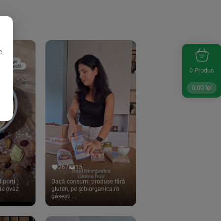
e
Produs
0
0,00
lei
267
15
 portii)
Dacă consumi produse fără
 de ovaz
gluten, pe @biorganica.ro
găsești ...