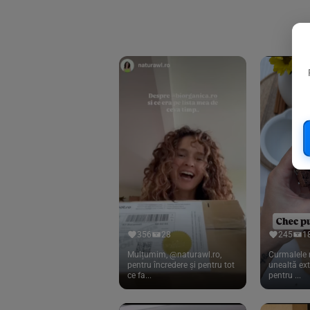
Biorganik
(8)
Birkengold
(34)
Bonsan
(1)
Chicza
(4)
Clarification
(5)
Cloud Nine Factory
(5)
Cook
(83)
Davert
(15)
Dennree
(77)
Dr. Goerg
(19)
356
28
245
1
Dr.Soda
(13)
Mulțumim, @naturawl.ro,
Curmalele 
pentru încredere și pentru tot
unealtă ex
ce fa...
pentru ...
Dragon Superfoods
(75)
ECOS
(13)