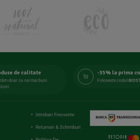
oduse de calitate
-35% la prima 
răm doar cu cei mai buni
Foloseste codul
BIOS
izori
Intrebari Frecvente
Returnari & Schimburi
Politica De