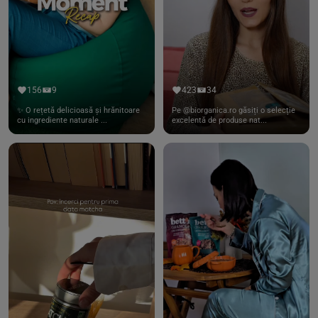
156
9
423
34
✨ O rețetă delicioasă și hrănitoare
Pe @biorganica.ro găsiți o selecție
cu ingrediente naturale ...
excelentă de produse nat...