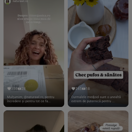
356
28
245
18
Mulțumim, @naturawl.ro, pentru
Curmalele medjool sunt o unealtă
încredere și pentru tot ce fa...
extrem de puternică pentru ...