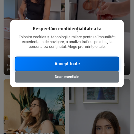
Respectăm confidențialitatea ta
Folosim cookies și tehnologii similare pentru a îmbunătăți
experiența ta de navigare, a analiza traficul pe site și a
personaliza conținutul. Alege preferințele tale:
267
15
198
21
Accept toate
Dacă consumi produse fără gluten,
✨ Am pregătit o budincă delicioasă
pe @biorganica.ro găsești ...
de ovăz și chia cu banane...
Doar esențiale