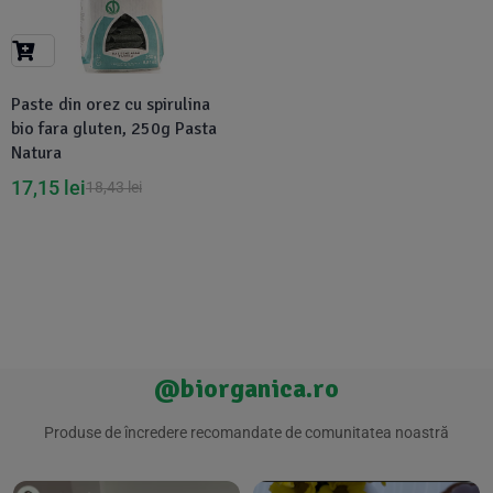
Suplimente Vegetale
(45)
›
👶 Îngrijire Bebe & Copii
Măsline
(14)
(2)
Vitamine & Minerale
(30)
Paste din orez cu spirulina
Oțet & Fermentație
›
🧴 Îngrijire Personală
(36)
(411)
bio fara gluten, 250g Pasta
Natura
Super Alimente
›
🐕 Animale de Companie
(5)
(6)
17,15
lei
18,43
lei
›
🏠 Casa & Lifestyle
(340)
@biorganica.ro
Produse de încredere recomandate de comunitatea noastră