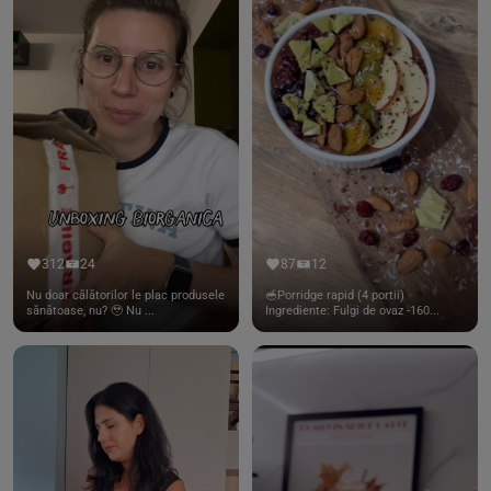
312
24
87
12
Nu doar călătorilor le plac produsele
🥣Porridge rapid (4 portii)
sănătoase, nu? 🥹 Nu ...
Ingrediente: Fulgi de ovaz -160...