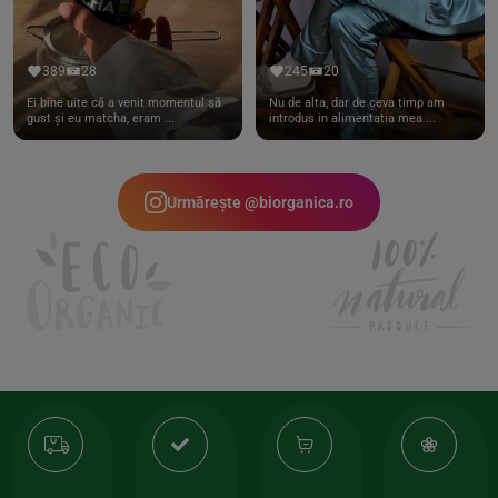
389
28
245
20
Ei bine uite că a venit momentul să
Nu de alta, dar de ceva timp am
gust și eu matcha, eram ...
introdus in alimentatia mea ...
Urmărește @biorganica.ro
Transport
Produse
-35%
10
gratuit
de
la
Or
calitate
prima
valoarea
Cert