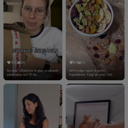
312
24
87
12
Nu doar călătorilor le plac produsele
🥣Porridge rapid (4 portii)
sănătoase, nu? 🥹 Nu ...
Ingrediente: Fulgi de ovaz -160...