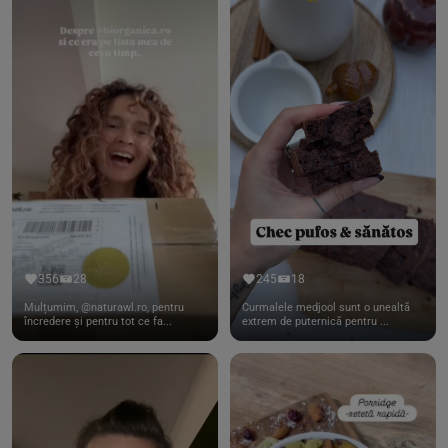
356
28
245
18
Mulțumim, @naturawl.ro, pentru
Curmalele medjool sunt o unealtă
încredere și pentru tot ce fa...
extrem de puternică pentru ...