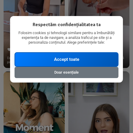
Respectăm confidențialitatea ta
Folosim cookies și tehnologii similare pentru a îmbunătăți
experiența ta de navigare, a analiza traficul pe site și a
personaliza conținutul. Alege preferințele tale:
267
15
198
21
Dacă consumi produse fără gluten,
✨ Am pregătit o budincă delicioasă
Accept toate
pe @biorganica.ro găsești ...
de ovăz și chia cu banane...
Doar esențiale