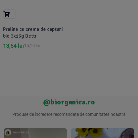
Suplimente Vegetale
(45)
›
👶 Îngrijire Bebe & Copii
Măsline
(14)
(2)
Vitamine & Minerale
(30)
Praline cu crema de capsuni
Oțet & Fermentație
›
🧴 Îngrijire Personală
(36)
(411)
bio 3x13g Bettr
13,54
lei
15,10
lei
Super Alimente
›
🐕 Animale de Companie
(5)
(6)
›
🏠 Casa & Lifestyle
(340)
@biorganica.ro
Produse de încredere recomandate de comunitatea noastră