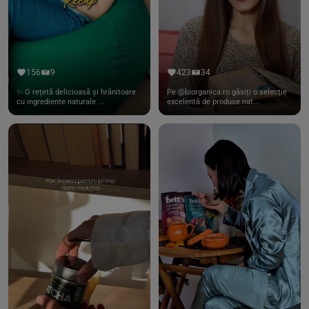
156
9
423
34
✨ O rețetă delicioasă și hrănitoare
Pe @biorganica.ro găsiți o selecție
cu ingrediente naturale ...
excelentă de produse nat...