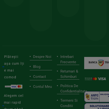
150lei
ate
doar
Foloseste
sele
cu
codul
pen
cei
BIOSTART
stilu
mai
tău
buni
de
furnizori
viaț
săn
Despre Noi
Intrebari
Plătești
Frecvente
așa cum îți
Blog
e mai
Returnari &
Contact
Schimburi
comod
Politica De
Contul Meu
Confidentialitate
Alegem cel
Termeni Si
mai rapid
Conditii