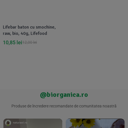
Suplimente Vegetale
(45)
›
👶 Îngrijire Bebe & Copii
Măsline
(14)
(2)
Vitamine & Minerale
(30)
Lifebar baton cu smochine,
Oțet & Fermentație
›
🧴 Îngrijire Personală
(36)
(411)
raw, bio, 40g, Lifefood
10,85
lei
12,00
lei
Super Alimente
›
🐕 Animale de Companie
(5)
(6)
›
🏠 Casa & Lifestyle
(340)
@biorganica.ro
Produse de încredere recomandate de comunitatea noastră