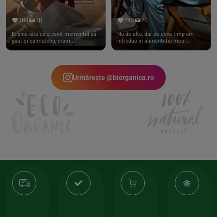
389
28
245
20
Ei bine uite că a venit momentul să
Nu de alta, dar de ceva timp am
gust și eu matcha, eram ...
introdus in alimentatia mea ...
Urmărește @biorganica.ro
Transport
Produse
-35%
10
gratuit
de
la
Or
calitate
prima
valoarea
Cert
comanda
minima
și
Lucrăm