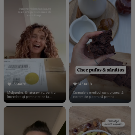
356
28
245
18
Mulțumim, @naturawl.ro, pentru
Curmalele medjool sunt o unealtă
încredere și pentru tot ce fa...
extrem de puternică pentru ...