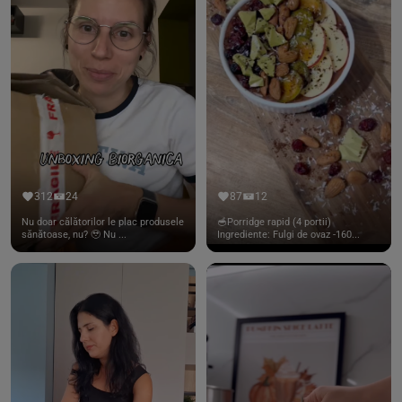
312
24
87
12
Nu doar călătorilor le plac produsele
🥣Porridge rapid (4 portii)
sănătoase, nu? 🥹 Nu ...
Ingrediente: Fulgi de ovaz -160...