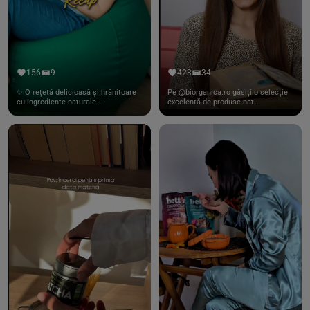
156
9
423
34
✨ O rețetă delicioasă și hrănitoare
Pe @biorganica.ro găsiți o selecție
cu ingrediente naturale ...
excelentă de produse nat...