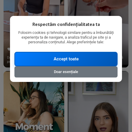
Respectăm confidențialitatea ta
Folosim cookies și tehnologii similare pentru a îmbunătăți
experiența ta de navigare, a analiza traficul pe site și a
personaliza conținutul. Alege preferințele tale:
267
15
198
21
Dacă consumi produse fără gluten,
✨ Am pregătit o budincă delicioasă
Accept toate
pe @biorganica.ro găsești ...
de ovăz și chia cu banane...
Doar esențiale