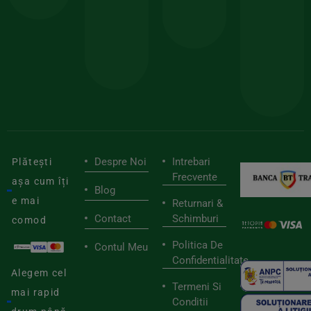
150lei
ate
doar
Foloseste
sele
cu
codul
pen
cei
BIOSTART
stilu
mai
tău
buni
de
furnizori
viaț
săn
Despre Noi
Intrebari
Plătești
Frecvente
așa cum îți
Blog
e mai
Returnari &
Contact
Schimburi
comod
Politica De
Contul Meu
Confidentialitate
Alegem cel
Termeni Si
mai rapid
Conditii