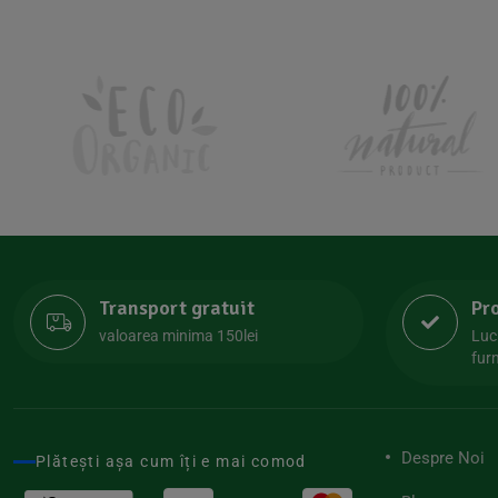
Kanne Brottrunk
(1)
Kluuk
(6)
Kombucha Life
(8)
Kookie Cat
(13)
Kulau
(4)
Lexen
(1)
Lifefood
(39)
Lima
(69)
Transport gratuit
Pr
Lipolife
(13)
valoarea minima 150lei
Luc
Lotao
furn
(13)
Mamuko
(24)
Marchesato
(19)
Despre Noi
Plătești așa cum îți e mai comod
Me Luna
(4)