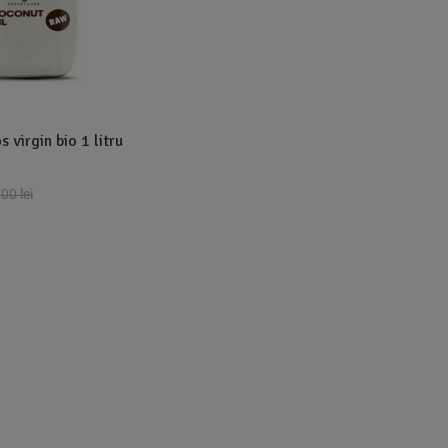
 virgin bio 1 litru
,00
lei