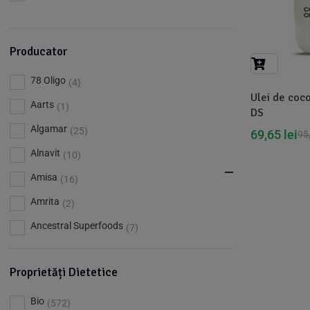
Igienă Personală
(2)
Producator
Îngrijire Față
Deodorante Naturale
(30)
(11)
78 Oligo
Balsam Buze
Deodorant Solid
(4)
(1)
(8)
Îngrijire Orală
Igienă Mâini
(109)
(2)
Ulei de cocos
Aarts
Creme Față
Deodorant Spray
(1)
(13)
(3)
DS
Accesorii Îngrijire Orală
Săpun Lichid Mâini
(1)
(2)
Îngrijire Piele
Îngrijire Corp
(133)
(2)
Algamar
Măști Față
(25)
(8)
69,65
lei
95
Apa Gură
(4)
Loțiuni Corp
Gel de Duș Natural
(90)
(1)
Repelenți Insecte
Produse Intime
(1)
(24)
Alnavit
Serumuri
(10)
(8)
Ață dentară
(2)
Săpun Solid Natural
(1)
Spray Anti-Țânțari
Produse Igienă Feminină
Amisa
(1)
Protecție Solară
(16)
(24)
(9)
Bio
Balsam Buze SPF
(4)
Amrita
(2)
Săpun de Ras
Balsam Buze SPF
(1)
(3)
Pastă Dinți Naturală
(54)
Ancestral Superfoods
(7)
Săpun Lichid
(3)
Periuțe Bambus
(41)
Apiland
(1)
Spray Nazal
(1)
Periuțe Dinți Copii
(2)
Proprietăți Dietetice
Argileo
(3)
Periuțe/Scobitori Interdentare
(1)
Aries
(3)
Bio
(572)
Produse Tratament Oral
(1)