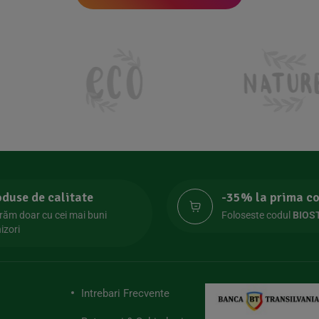
oduse de calitate
-35% la prima 
răm doar cu cei mai buni
Foloseste codul
BIOS
izori
Intrebari Frecvente