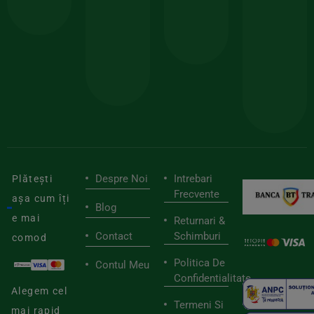
comanda
minima
și
Lucrăm
150lei
ate
doar
Foloseste
sele
cu
codul
pen
cei
BIOSTART
stilu
mai
tău
buni
de
furnizori
viaț
săn
Despre Noi
Intrebari
Plătești
Frecvente
așa cum îți
Blog
e mai
Returnari &
Contact
Schimburi
comod
Politica De
Contul Meu
Confidentialitate
Alegem cel
Termeni Si
mai rapid