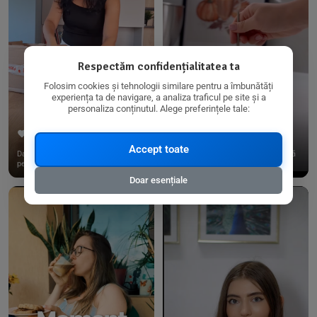
Respectăm confidențialitatea ta
Folosim cookies și tehnologii similare pentru a îmbunătăți
experiența ta de navigare, a analiza traficul pe site și a
personaliza conținutul. Alege preferințele tale:
267
15
198
21
Accept toate
Dacă consumi produse fără gluten,
✨ Am pregătit o budincă delicioasă
pe @biorganica.ro găsești ...
de ovăz și chia cu banane...
Doar esențiale