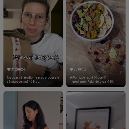
312
24
87
12
Nu doar călătorilor le plac produsele
🥣Porridge rapid (4 portii)
sănătoase, nu? 🥹 Nu ...
Ingrediente: Fulgi de ovaz -160...