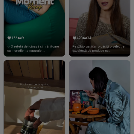
156
9
423
34
✨ O rețetă delicioasă și hrănitoare
Pe @biorganica.ro găsiți o selecție
cu ingrediente naturale ...
excelentă de produse nat...