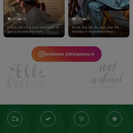
389
28
245
20
Ei bine uite că a venit momentul să
Nu de alta, dar de ceva timp am
gust și eu matcha, eram ...
introdus in alimentatia mea ...
Urmărește @biorganica.ro
Transport
Produse
-35%
10
gratuit
de
la
Or
calitate
prima
valoarea
Cert