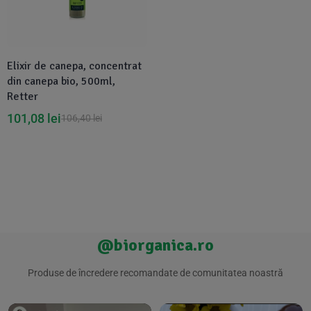
Suplimente Vegetale
(45)
›
👶 Îngrijire Bebe & Copii
Măsline
(14)
(2)
Vitamine & Minerale
(30)
Elixir de canepa, concentrat
Oțet & Fermentație
›
🧴 Îngrijire Personală
(36)
(411)
din canepa bio, 500ml,
Retter
Super Alimente
›
🐕 Animale de Companie
(5)
(6)
101,08
lei
106,40
lei
›
🏠 Casa & Lifestyle
(340)
@biorganica.ro
Produse de încredere recomandate de comunitatea noastră