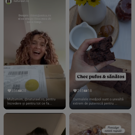
356
28
245
18
Mulțumim, @naturawl.ro, pentru
Curmalele medjool sunt o unealtă
încredere și pentru tot ce fa...
extrem de puternică pentru ...