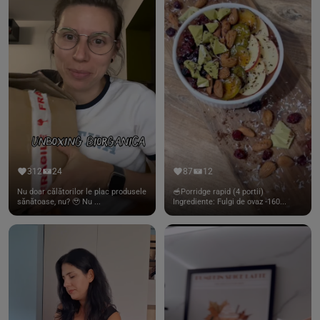
312
24
87
12
Nu doar călătorilor le plac produsele
🥣Porridge rapid (4 portii)
sănătoase, nu? 🥹 Nu ...
Ingrediente: Fulgi de ovaz -160...