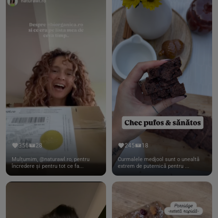
356
28
245
18
Mulțumim, @naturawl.ro, pentru
Curmalele medjool sunt o unealtă
încredere și pentru tot ce fa...
extrem de puternică pentru ...