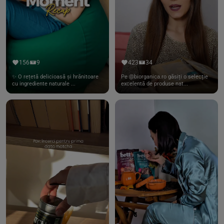
156
9
423
34
✨ O rețetă delicioasă și hrănitoare
Pe @biorganica.ro găsiți o selecție
cu ingrediente naturale ...
excelentă de produse nat...