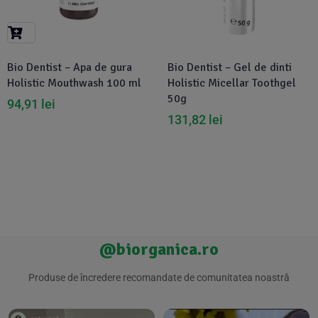
Suplimente Vegetale
(45)
›
👶 Îngrijire Bebe & Copii
Măsline
(14)
(2)
Vitamine & Minerale
(30)
Bio Dentist – Apa de gura
Bio Dentist – Gel de dinti
Oțet & Fermentație
›
🧴 Îngrijire Personală
(36)
(411)
Holistic Mouthwash 100 ml
Holistic Micellar Toothgel
50g
94,91
lei
Super Alimente
›
🐕 Animale de Companie
(5)
(6)
131,82
lei
›
🏠 Casa & Lifestyle
(340)
@biorganica.ro
Produse de încredere recomandate de comunitatea noastră