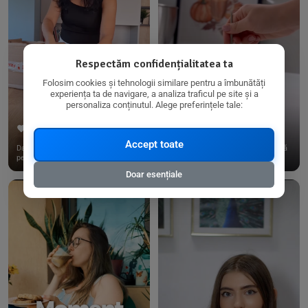
Respectăm confidențialitatea ta
Folosim cookies și tehnologii similare pentru a îmbunătăți
experiența ta de navigare, a analiza traficul pe site și a
personaliza conținutul. Alege preferințele tale:
267
15
198
21
Accept toate
Dacă consumi produse fără gluten,
✨ Am pregătit o budincă delicioasă
pe @biorganica.ro găsești ...
de ovăz și chia cu banane...
Doar esențiale