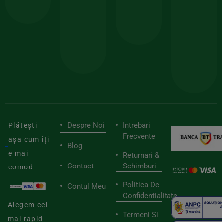
comanda
minima
și
Lucrăm
150lei
ate
doar
Foloseste
sele
cu
codul
pen
cei
BIOSTART
stilu
mai
tău
buni
de
furnizori
viaț
săn
Despre Noi
Intrebari
Plătești
Frecvente
așa cum îți
Blog
e mai
Returnari &
Contact
Schimburi
comod
Politica De
Contul Meu
Confidentialitate
Alegem cel
Termeni Si
mai rapid