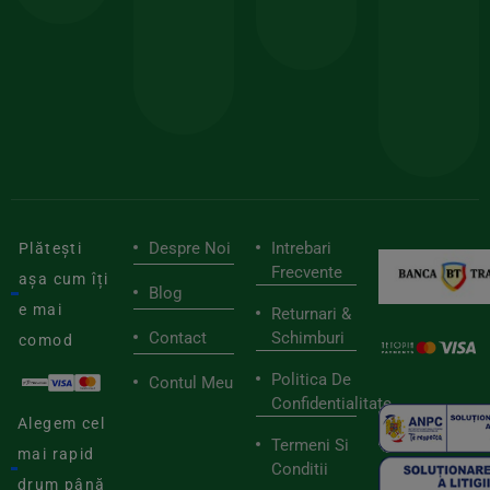
sele
cu
codul
pen
cei
BIOSTART
stilu
mai
tău
buni
de
furnizori
viaț
săn
Despre Noi
Intrebari
Plătești
Frecvente
așa cum îți
Blog
e mai
Returnari &
Contact
Schimburi
comod
Politica De
Contul Meu
Confidentialitate
Alegem cel
Termeni Si
mai rapid
Conditii
drum până