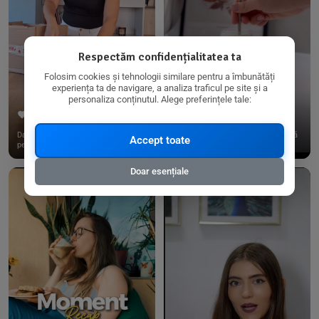
Respectăm confidențialitatea ta
Folosim cookies și tehnologii similare pentru a îmbunătăți
experiența ta de navigare, a analiza traficul pe site și a
personaliza conținutul. Alege preferințele tale:
267
15
198
21
Dacă consumi produse fără gluten,
✨ Am pregătit o budincă delicioasă
Accept toate
pe @biorganica.ro găsești ...
de ovăz și chia cu banane...
Doar esențiale