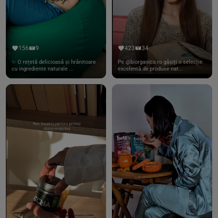
156
9
423
34
✨ O rețetă delicioasă și hrănitoare
Pe @biorganica.ro găsiți o selecție
cu ingrediente naturale ...
excelentă de produse nat...