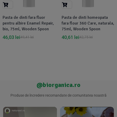
Suplimente Vegetale
(45)
›
👶 Îngrijire Bebe & Copii
Măsline
(14)
(2)
Pasta de dinti fara fluor
Pasta de dinti homeopata
Vitamine & Minerale
(30)
pentru albire Enamel Repair,
fara flour 360 Care, naturala,
Oțet & Fermentație
›
🧴 Îngrijire Personală
(36)
(411)
bio, 75ml, Wooden Spoon
75ml, Wooden Spoon
46,03
lei
40,61
lei
49,41
lei
42,75
lei
Super Alimente
›
🐕 Animale de Companie
(5)
(6)
›
🏠 Casa & Lifestyle
(340)
@biorganica.ro
Produse de încredere recomandate de comunitatea noastră