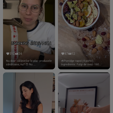
312
24
87
12
Nu doar călătorilor le plac produsele
🥣Porridge rapid (4 portii)
sănătoase, nu? 🥹 Nu ...
Ingrediente: Fulgi de ovaz -160...