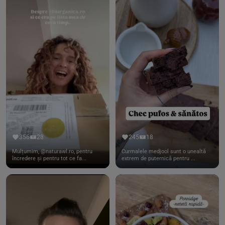
356
28
245
18
Mulțumim, @naturawl.ro, pentru
Curmalele medjool sunt o unealtă
încredere și pentru tot ce fa...
extrem de puternică pentru ...