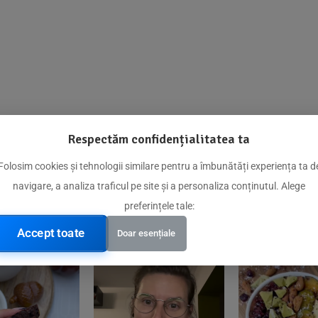
Respectăm confidențialitatea ta
@biorganica.ro
Folosim cookies și tehnologii similare pentru a îmbunătăți experiența ta d
navigare, a analiza traficul pe site și a personaliza conținutul. Alege
Produse de încredere recomandate de comunitatea noastră
preferințele tale:
Accept toate
Doar esențiale