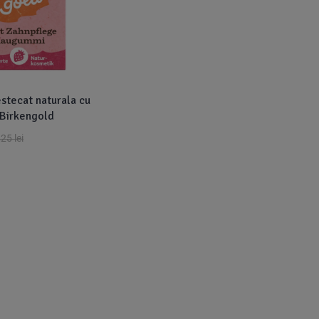
tecat naturala cu
 Birkengold
,25
lei