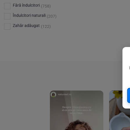
Bio Planete
(13)
Vitamina D
Fără îndulcitori
(5)
(758)
Bio Today
(21)
Îndulcitori naturali
(207)
Bioca
(4)
Zahăr adăugat
(122)
Bioenergie
(6)
Biolu
(59)
RESETEAZA FILTRELE
Biona
(201)
Biopuro
(25)
Biorganik
(8)
Birkengold
(34)
Bonsan
(1)
Chicza
(4)
Clarification
(5)
Cloud Nine Factory
(5)