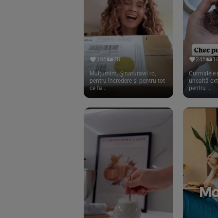
Cook
(83)
Davert
(15)
Dennree
(77)
Dr. Goerg
(19)
356
28
245
1
Dr.Soda
(13)
Mulțumim, @naturawl.ro,
Curmalele 
pentru încredere și pentru tot
unealtă ex
ce fa...
pentru ...
Dragon Superfoods
(75)
ECOS
(13)
Eliah Sahil
(41)
Florasca
(1)
Frudada
(4)
Germline
(37)
Green Bliss
(23)
GreenOrganics
(17)