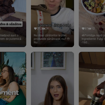
8
312
24
87
12
medjool sunt o
Nu doar călătorilor le plac
🥣Porridge rapid (4
trem de puternică
produsele sănătoase, nu? 🥹
Ingrediente: Fulgi
Nu ...
-160...