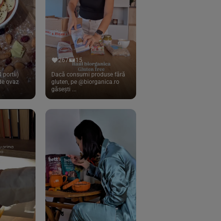
267
15
 portii)
Dacă consumi produse fără
 de ovaz
gluten, pe @biorganica.ro
găsești ...