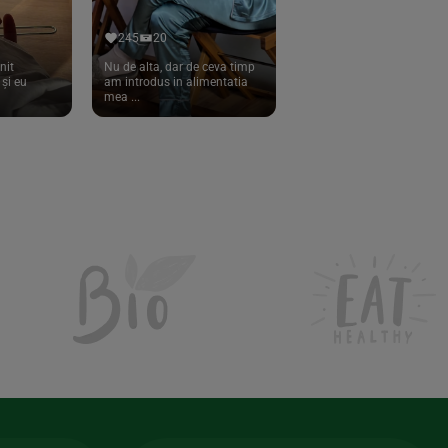
245
20
nit
Nu de alta, dar de ceva timp
și eu
am introdus in alimentatia
mea ...