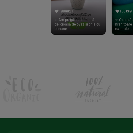
Hari Tea
(9)
198
21
156
9
Higher Living
(10)
✨ Am pregătit o budincă
✨ O rețetă 
delicioasă de ovăz și chia cu
hrănitoare 
Hoyer
(20)
banane...
naturale ...
If You Care
(27)
Isha
(56)
Kanne Brottrunk
(1)
Kluuk
(6)
Kombucha Life
(8)
Kookie Cat
(13)
Kulau
(4)
Lexen
(1)
Lifefood
(39)
Lima
(69)