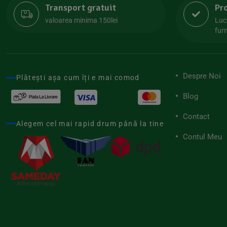
Transport gratuit
Pr
Lipolife
(13)
valoarea minima 150lei
Luc
Lotao
furn
(13)
Mamuko
(24)
Marchesato
(19)
Despre Noi
Plătești așa cum îți e mai comod
Me Luna
(4)
Blog
Medihemp
(16)
Contact
Meybona
(17)
Alegem cel mai rapid drum până la tine
Mix Brands
Contul Meu
(5)
Morel et Le Chantoux
(22)
Mr.Soda
(7)
My.Yo
(3)
Nat-ali
(71)
Naturgold
(2)