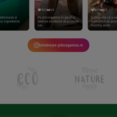
423
34
389
28
delicioasă și
Pe @biorganica.ro găsiți o
Ei bine uite că a ve
cu ingrediente
selecție excelentă de produse
momentul să gust 
nat...
matcha, eram ...
Urmărește @biorganica.ro