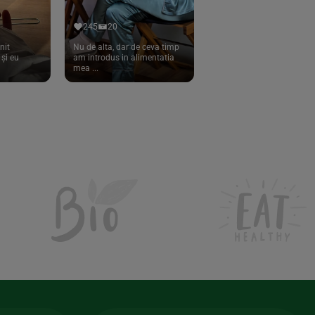
245
20
nit
Nu de alta, dar de ceva timp
și eu
am introdus in alimentatia
mea ...