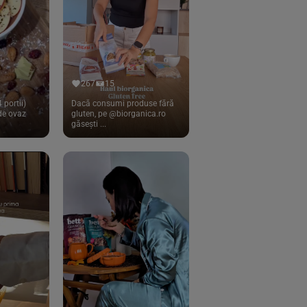
267
15
 portii)
Dacă consumi produse fără
 de ovaz
gluten, pe @biorganica.ro
găsești ...