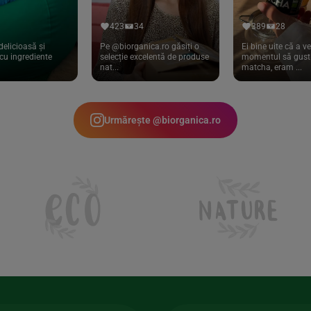
423
34
389
28
delicioasă și
Pe @biorganica.ro găsiți o
Ei bine uite că a ve
cu ingrediente
selecție excelentă de produse
momentul să gust 
nat...
matcha, eram ...
Urmărește @biorganica.ro