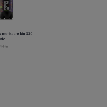
 merisoare bio 330
nic
,14
lei