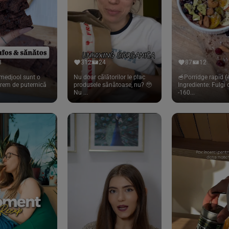
8
312
24
87
12
medjool sunt o
Nu doar călătorilor le plac
🥣Porridge rapid (4
trem de puternică
produsele sănătoase, nu? 🥹
Ingrediente: Fulgi
Nu ...
-160...