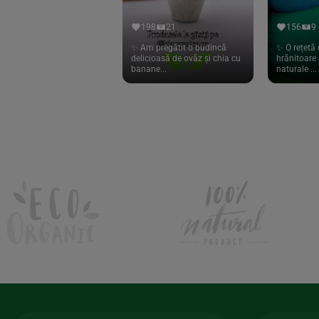
Hari Tea
(9)
198
21
156
9
Higher Living
(10)
✨ Am pregătit o budincă
✨ O rețetă 
delicioasă de ovăz și chia cu
hrănitoare 
Hoyer
(20)
banane...
naturale ...
If You Care
(27)
Isha
(56)
Kanne Brottrunk
(1)
Kluuk
(6)
Kombucha Life
(8)
Kookie Cat
(13)
Kulau
(4)
Lexen
(1)
Lifefood
(39)
Lima
(69)