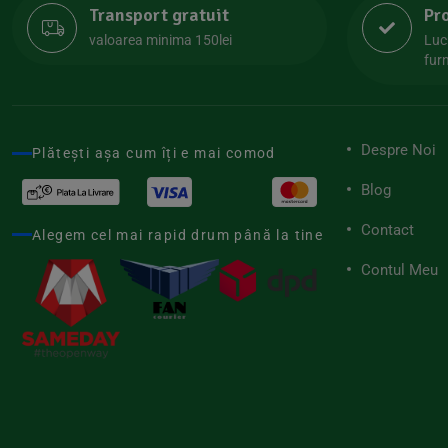
Transport gratuit
Pr
Lipolife
(13)
valoarea minima 150lei
Luc
Lotao
furn
(13)
Mamuko
(24)
Marchesato
(19)
Despre Noi
Plătești așa cum îți e mai comod
Me Luna
(4)
Blog
Medihemp
(16)
Contact
Meybona
Alegem cel mai rapid drum până la tine
(17)
Mix Brands
Contul Meu
(5)
Morel et Le Chantoux
(22)
Mr.Soda
(7)
My.Yo
(3)
Nat-ali
(71)
Naturgold
(2)