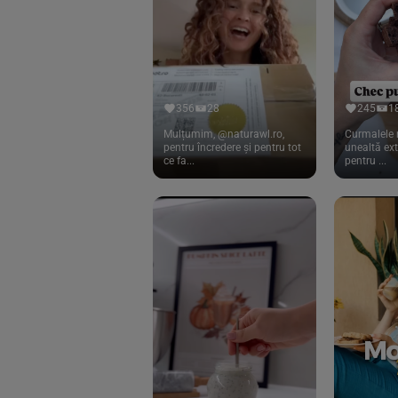
Cook
(83)
Davert
(15)
Dennree
(77)
Dr. Goerg
(19)
356
28
245
1
Dr.Soda
(13)
Mulțumim, @naturawl.ro,
Curmalele 
pentru încredere și pentru tot
unealtă ex
ce fa...
pentru ...
Dragon Superfoods
(75)
ECOS
(13)
Eliah Sahil
(41)
Florasca
(1)
Frudada
(4)
Germline
(37)
Green Bliss
(23)
GreenOrganics
(17)