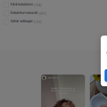
Bio Planete
(13)
Vitamina D
Fără îndulcitori
(5)
(758)
Bio Today
(21)
Îndulcitori naturali
(207)
Bioca
(4)
Zahăr adăugat
(122)
Bioenergie
(6)
Biolu
(59)
RESETEAZA FILTRELE
Biona
(201)
Biopuro
(25)
Biorganik
(8)
Birkengold
(34)
Bonsan
(1)
Chicza
(4)
Clarification
(5)
Cloud Nine Factory
(5)