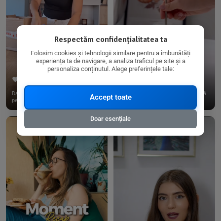
Respectăm confidențialitatea ta
Folosim cookies și tehnologii similare pentru a îmbunătăți
experiența ta de navigare, a analiza traficul pe site și a
personaliza conținutul. Alege preferințele tale:
267
15
198
21
Dacă consumi produse fără gluten,
✨ Am pregătit o budincă delicioasă
Accept toate
pe @biorganica.ro găsești ...
de ovăz și chia cu banane...
Doar esențiale