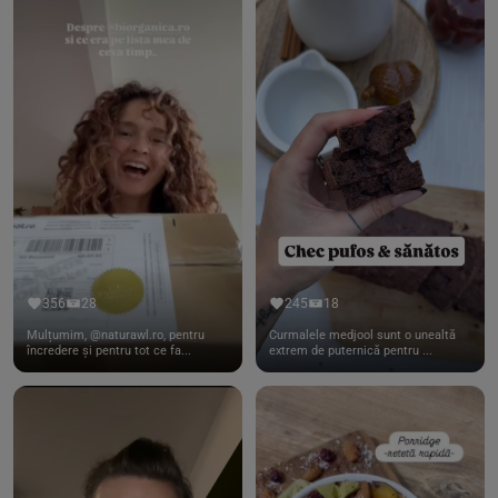
356
28
245
18
Mulțumim, @naturawl.ro, pentru
Curmalele medjool sunt o unealtă
încredere și pentru tot ce fa...
extrem de puternică pentru ...