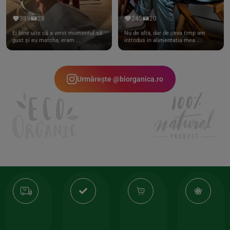
389
28
245
20
Ei bine uite că a venit momentul să
Nu de alta, dar de ceva timp am
gust și eu matcha, eram ...
introdus in alimentatia mea ...
Urmărește @biorganica.ro
Transport
Produse
-35%
10
gratuit
de
la
Or
calitate
prima
valoarea
Cert
comanda
minima
și
Lucrăm
150lei
ate
doar
Foloseste