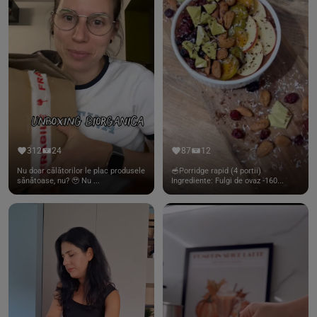
312
24
87
12
Nu doar călătorilor le plac produsele
🥣Porridge rapid (4 portii)
sănătoase, nu? 🥹 Nu ...
Ingrediente: Fulgi de ovaz -160...