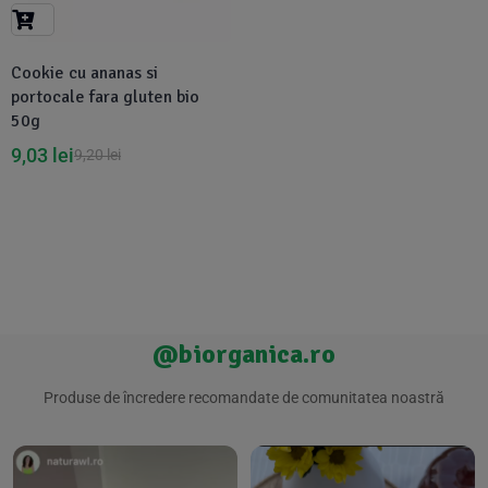
Suplimente Vegetale
(45)
›
👶 Îngrijire Bebe & Copii
Măsline
(14)
(2)
Cookie cu ananas si
Vitamine & Minerale
(30)
portocale fara gluten bio
Oțet & Fermentație
›
🧴 Îngrijire Personală
(36)
(411)
50g
9,03
lei
9,20
lei
Super Alimente
›
🐕 Animale de Companie
(5)
(6)
›
🏠 Casa & Lifestyle
(340)
@biorganica.ro
Produse de încredere recomandate de comunitatea noastră