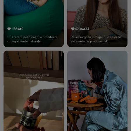
156
9
423
34
✨ O rețetă delicioasă și hrănitoare
Pe @biorganica.ro găsiți o selecție
cu ingrediente naturale ...
excelentă de produse nat...