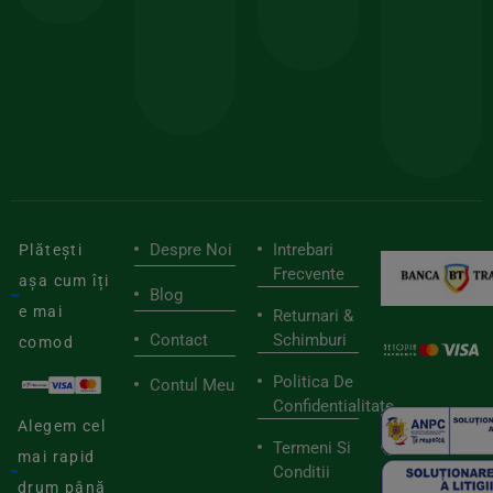
sele
cu
codul
pen
cei
BIOSTART
stilu
mai
tău
buni
de
furnizori
viaț
săn
Despre Noi
Intrebari
Plătești
Frecvente
așa cum îți
Blog
e mai
Returnari &
Contact
Schimburi
comod
Politica De
Contul Meu
Confidentialitate
Alegem cel
Termeni Si
mai rapid
Conditii
drum până