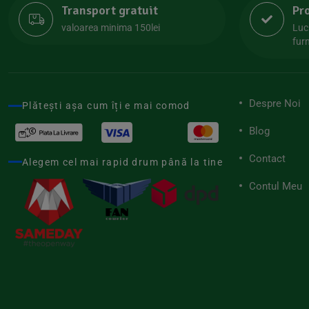
Transport gratuit
Pr
Lipolife
(13)
valoarea minima 150lei
Luc
Lotao
furn
(13)
Mamuko
(24)
Marchesato
(19)
Despre Noi
Plătești așa cum îți e mai comod
Me Luna
(4)
Blog
Medihemp
(16)
Contact
Meybona
Alegem cel mai rapid drum până la tine
(17)
Mix Brands
Contul Meu
(5)
Morel et Le Chantoux
(22)
Mr.Soda
(7)
My.Yo
(3)
Nat-ali
(71)
Naturgold
(2)