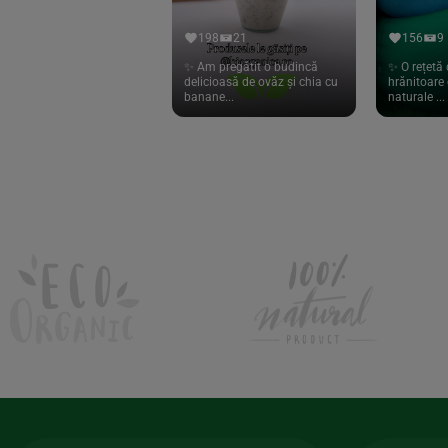
Hari Tea
(9)
198
21
156
9
Higher Living
(10)
✨ Am pregătit o budincă
✨ O rețetă 
delicioasă de ovăz și chia cu
hrănitoare 
Hoyer
(20)
banane...
naturale ...
If You Care
(27)
Isha
(56)
Kanne Brottrunk
(1)
Kluuk
(6)
Kombucha Life
(8)
Kookie Cat
(13)
Kulau
(4)
Lexen
(1)
Lifefood
(39)
Lima
(69)