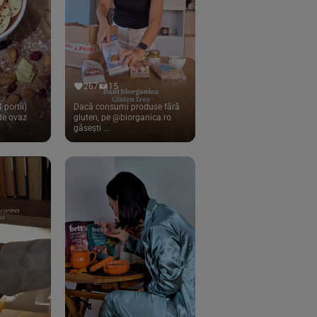
267
15
 portii)
Dacă consumi produse fără
 de ovaz
gluten, pe @biorganica.ro
găsești ...