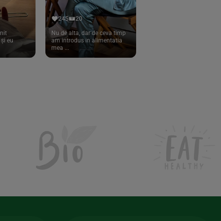
245
20
nit
Nu de alta, dar de ceva timp
și eu
am introdus in alimentatia
mea ...