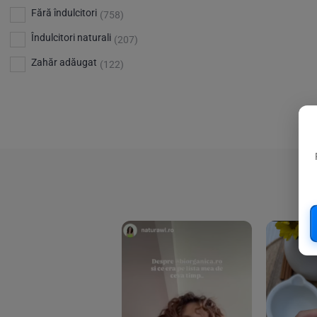
Bio Planete
(13)
Vitamina D
Fără îndulcitori
(5)
(758)
Bio Today
(21)
Îndulcitori naturali
(207)
Bioca
(4)
Zahăr adăugat
(122)
Bioenergie
(6)
Biolu
(59)
RESETEAZA FILTRELE
Biona
(201)
Biopuro
(25)
Biorganik
(8)
Birkengold
(34)
Bonsan
(1)
Chicza
(4)
Clarification
(5)
Cloud Nine Factory
(5)