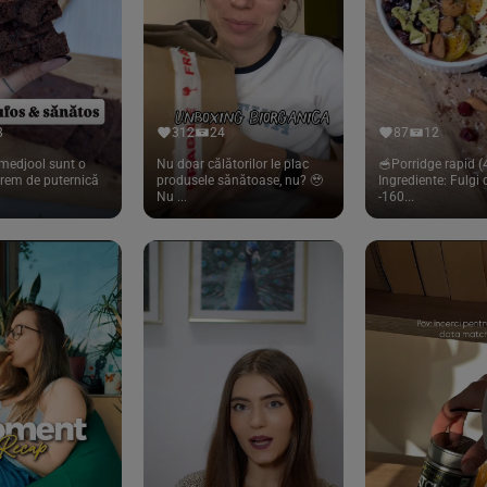
8
312
24
87
12
medjool sunt o
Nu doar călătorilor le plac
🥣Porridge rapid (4
trem de puternică
produsele sănătoase, nu? 🥹
Ingrediente: Fulgi
Nu ...
-160...