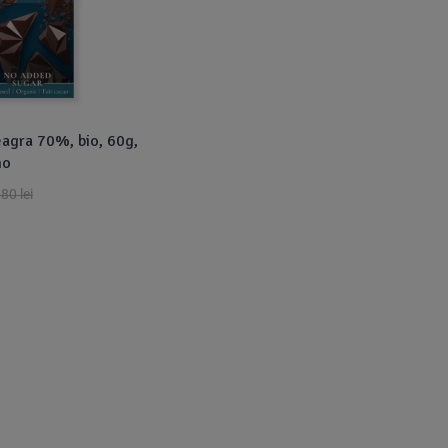
eagra 70%, bio, 60g,
mo
,80
lei