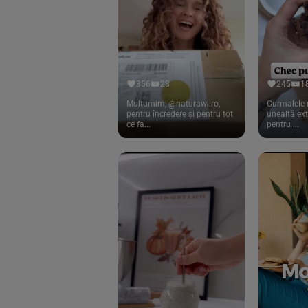
Cook
(83)
Davert
(15)
Dennree
(77)
Dr. Goerg
(19)
356
28
245
1
Dr.Soda
(13)
Mulțumim, @naturawl.ro,
Curmalele 
pentru încredere și pentru tot
unealtă ex
ce fa...
pentru ...
Dragon Superfoods
(75)
ECOS
(13)
Eliah Sahil
(41)
Florasca
(1)
Frudada
(4)
Germline
(37)
Green Bliss
(23)
GreenOrganics
(17)