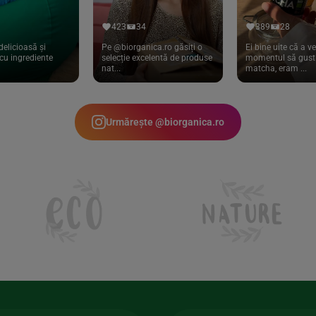
423
34
389
28
delicioasă și
Pe @biorganica.ro găsiți o
Ei bine uite că a ve
cu ingrediente
selecție excelentă de produse
momentul să gust 
nat...
matcha, eram ...
Urmărește @biorganica.ro