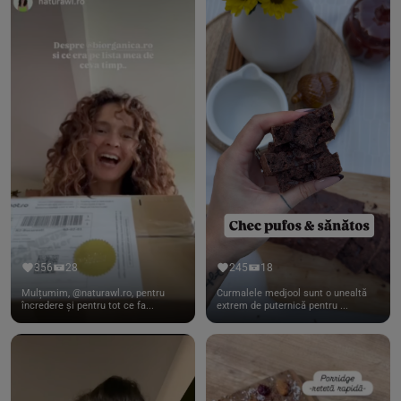
356
28
245
18
Mulțumim, @naturawl.ro, pentru
Curmalele medjool sunt o unealtă
încredere și pentru tot ce fa...
extrem de puternică pentru ...