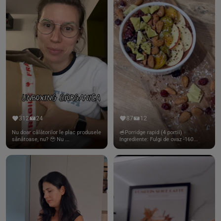
312
24
87
12
Nu doar călătorilor le plac produsele
🥣Porridge rapid (4 portii)
sănătoase, nu? 🥹 Nu ...
Ingrediente: Fulgi de ovaz -160...