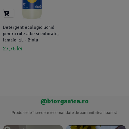
Suplimente Vegetale
(45)
›
👶 Îngrijire Bebe & Copii
Măsline
(14)
(2)
Vitamine & Minerale
(30)
Detergent ecologic lichid
Oțet & Fermentație
›
🧴 Îngrijire Personală
(36)
(411)
pentru rufe albe si colorate,
lamaie, 1L - Biolu
Super Alimente
›
🐕 Animale de Companie
(5)
(6)
27,76
lei
›
🏠 Casa & Lifestyle
(340)
@biorganica.ro
Produse de încredere recomandate de comunitatea noastră