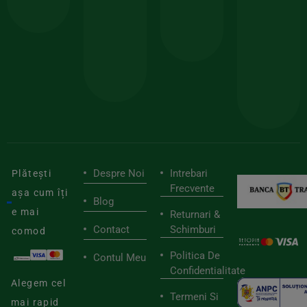
comanda
minima
și
Lucrăm
150lei
ate
doar
Foloseste
sele
cu
codul
pen
cei
BIOSTART
stilu
mai
tău
buni
de
furnizori
viaț
săn
Despre Noi
Intrebari
Plătești
Frecvente
așa cum îți
Blog
e mai
Returnari &
Contact
Schimburi
comod
Politica De
Contul Meu
Confidentialitate
Alegem cel
Termeni Si
mai rapid