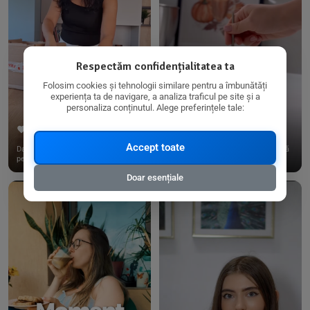
Respectăm confidențialitatea ta
Folosim cookies și tehnologii similare pentru a îmbunătăți
experiența ta de navigare, a analiza traficul pe site și a
personaliza conținutul. Alege preferințele tale:
267
15
198
21
Accept toate
Dacă consumi produse fără gluten,
✨ Am pregătit o budincă delicioasă
pe @biorganica.ro găsești ...
de ovăz și chia cu banane...
Doar esențiale