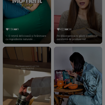
156
9
423
34
✨ O rețetă delicioasă și hrănitoare
Pe @biorganica.ro găsiți o selecție
cu ingrediente naturale ...
excelentă de produse nat...