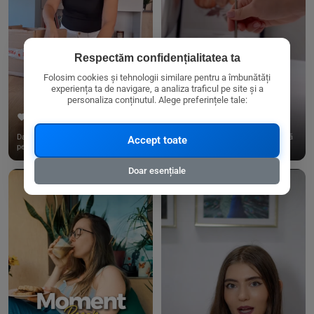
Respectăm confidențialitatea ta
Folosim cookies și tehnologii similare pentru a îmbunătăți
experiența ta de navigare, a analiza traficul pe site și a
personaliza conținutul. Alege preferințele tale:
267
15
198
21
Dacă consumi produse fără gluten,
✨ Am pregătit o budincă delicioasă
Accept toate
pe @biorganica.ro găsești ...
de ovăz și chia cu banane...
Doar esențiale