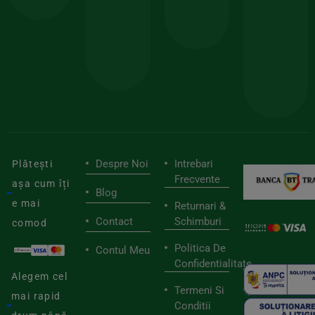
150lei
ate
doar
Foloseste
sele
cu
codul
pen
cei
BIOSTART
stilu
mai
tău
buni
de
furnizori
viaț
săn
Despre Noi
Intrebari
Plătești
Frecvente
așa cum îți
Blog
e mai
Returnari &
Contact
Schimburi
comod
Politica De
Contul Meu
Confidentialitate
Alegem cel
Termeni Si
mai rapid
Conditii