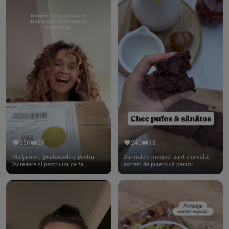
356
28
245
18
Mulțumim, @naturawl.ro, pentru
Curmalele medjool sunt o unealtă
încredere și pentru tot ce fa...
extrem de puternică pentru ...