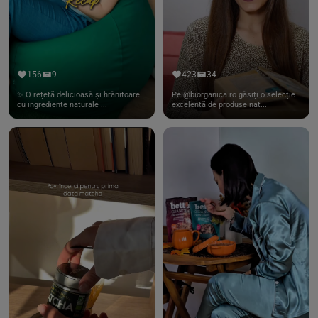
156
9
423
34
✨ O rețetă delicioasă și hrănitoare
Pe @biorganica.ro găsiți o selecție
cu ingrediente naturale ...
excelentă de produse nat...