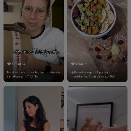
312
24
87
12
Nu doar călătorilor le plac produsele
🥣Porridge rapid (4 portii)
sănătoase, nu? 🥹 Nu ...
Ingrediente: Fulgi de ovaz -160...