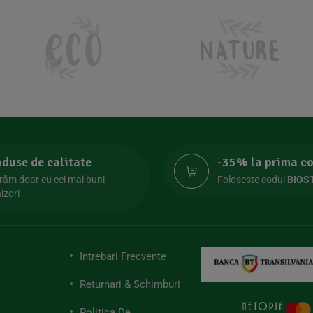
oduse de calitate
-35% la prima 
răm doar cu cei mai buni
Foloseste codul
BIOS
izori
Intrebari Frecvente
Returnari & Schimburi
Politica De