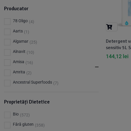
Producator
78 Oligo
(4)
Aarts
(1)
Detergent va
Algamar
(25)
sensitiv 5L 
Alnavit
(10)
144,12
lei
Amisa
(16)
Amrita
(2)
Ancestral Superfoods
(7)
Apiland
(1)
Proprietăți Dietetice
Argileo
(3)
Aries
(3)
Bio
(572)
Aromandise
(83)
Fără gluten
(358)