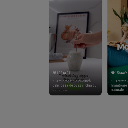
Eliah Sahil
(41)
Florasca
(1)
Frudada
(4)
Germline
(37)
Green Bliss
(23)
GreenOrganics
(17)
Hari Tea
(9)
198
21
156
9
Higher Living
(10)
✨ Am pregătit o budincă
✨ O rețetă 
delicioasă de ovăz și chia cu
hrănitoare 
Hoyer
(20)
banane...
naturale ...
If You Care
(27)
Isha
(56)
Kanne Brottrunk
(1)
Kluuk
(6)