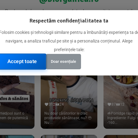
Produse de încredere recomandate de comunitatea noastră
Respectăm confidențialitatea ta
Folosim cookies și tehnologii similare pentru a îmbunătăți experiența ta d
navigare, a analiza traficul pe site și a personaliza conținutul. Alege
preferințele tale:
Accept toate
Doar esențiale
8
312
24
87
12
medjool sunt o
Nu doar călătorilor le plac
🥣Porridge rapid (4
trem de puternică
produsele sănătoase, nu? 🥹
Ingrediente: Fulgi
Nu ...
-160...