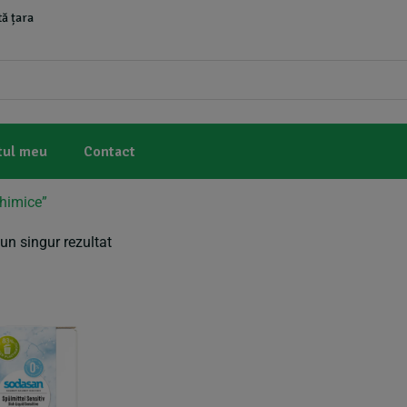
ă țara
tul meu
Contact
chimice”
un singur rezultat