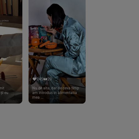
245
20
nit
Nu de alta, dar de ceva timp
și eu
am introdus in alimentatia
mea ...