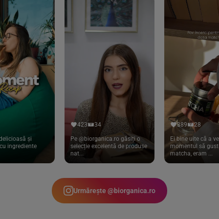
423
34
389
28
delicioasă și
Pe @biorganica.ro găsiți o
Ei bine uite că a ve
cu ingrediente
selecție excelentă de produse
momentul să gust 
nat...
matcha, eram ...
Urmărește @biorganica.ro