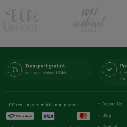
Kombucha Life
(8)
Kookie Cat
(13)
Kulau
(4)
Lexen
(1)
Lifefood
(39)
Lima
(69)
Transport gratuit
Pr
Lipolife
(13)
valoarea minima 150lei
Luc
Lotao
furn
(13)
Mamuko
(24)
Marchesato
(19)
Despre Noi
Plătești așa cum îți e mai comod
Me Luna
(4)
Blog
Medihemp
(16)
Contact