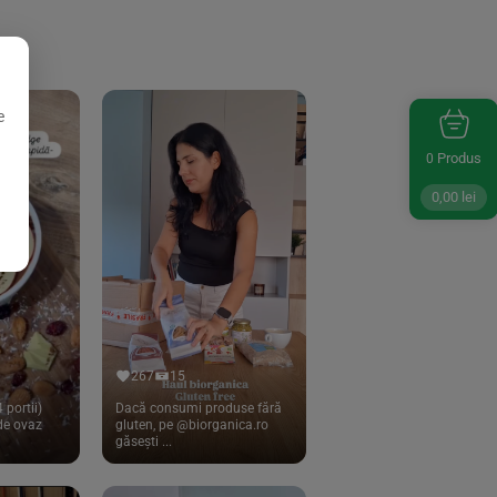
e
Produs
0
0,00
lei
267
15
 portii)
Dacă consumi produse fără
 de ovaz
gluten, pe @biorganica.ro
găsești ...