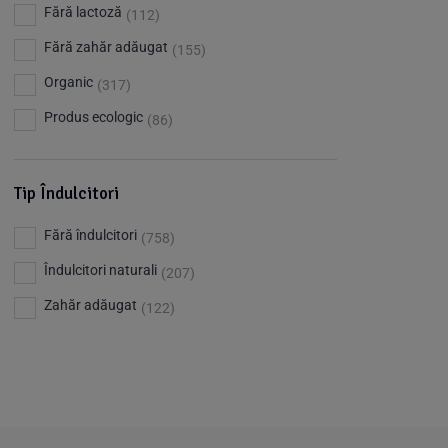
Barkleys
(1)
Fără lactoză
(112)
Benjamissimo
(25)
Fără zahăr adăugat
(155)
Bettr
(80)
Organic
(317)
Big Nature
(23)
Produs ecologic
(86)
Bio Dentist - by dr. Daniel Iordachescu
(3)
Bio Nature
(1)
Tip Îndulcitori
Bio Planete
(13)
Fără îndulcitori
(758)
Bio Today
(21)
Îndulcitori naturali
(207)
Bioca
(4)
Zahăr adăugat
(122)
Bioenergie
(6)
Biolu
(59)
RESETEAZA FILTRELE
Biona
(201)
Biopuro
(25)