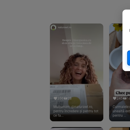
Biorganik
(8)
Birkengold
(34)
Bonsan
(1)
Chicza
(4)
Clarification
(5)
Cloud Nine Factory
(5)
Cook
(83)
Davert
(15)
Dennree
(77)
Dr. Goerg
(19)
356
28
245
1
Dr.Soda
(13)
Mulțumim, @naturawl.ro,
Curmalele 
pentru încredere și pentru tot
unealtă ex
ce fa...
pentru ...
Dragon Superfoods
(75)
ECOS
(13)