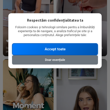
Respectăm confidențialitatea ta
Folosim cookies și tehnologii similare pentru a îmbunătăți
experiența ta de navigare, a analiza traficul pe site și a
personaliza conținutul. Alege preferințele tale:
267
15
198
21
Dacă consumi produse fără gluten,
✨ Am pregătit o budincă delicioasă
Accept toate
pe @biorganica.ro găsești ...
de ovăz și chia cu banane...
Doar esențiale