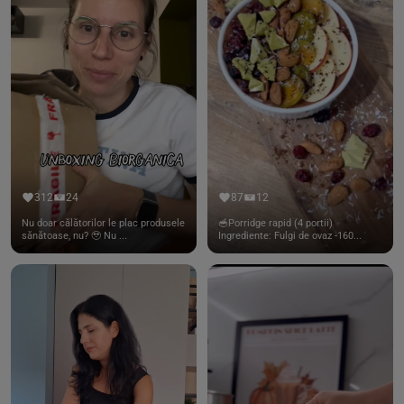
312
24
87
12
Nu doar călătorilor le plac produsele
🥣Porridge rapid (4 portii)
sănătoase, nu? 🥹 Nu ...
Ingrediente: Fulgi de ovaz -160...