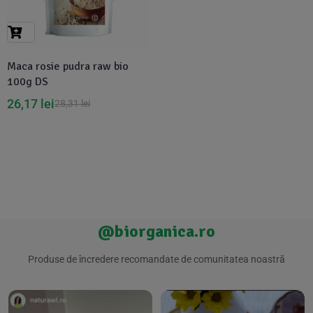
Suplimente Vegetale
(45)
›
👶 Îngrijire Bebe & Copii
Măsline
(14)
(2)
Vitamine & Minerale
(30)
Maca rosie pudra raw bio
Oțet & Fermentație
›
🧴 Îngrijire Personală
(36)
(411)
100g DS
26,17
lei
28,31
lei
Super Alimente
›
🐕 Animale de Companie
(5)
(6)
›
🏠 Casa & Lifestyle
(340)
@biorganica.ro
Produse de încredere recomandate de comunitatea noastră