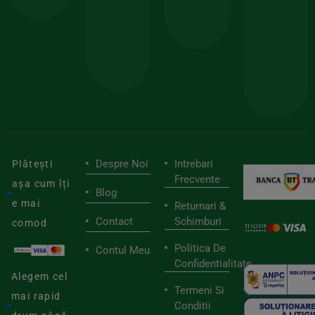
150lei
ate
doar
Foloseste
sele
cu
codul
pen
cei
BIOSTART
stilu
mai
tău
buni
de
furnizori
viaț
săn
Despre Noi
Intrebari
Plătești
Frecvente
așa cum îți
Blog
e mai
Returnari &
Contact
Schimburi
comod
Politica De
Contul Meu
Confidentialitate
Alegem cel
Termeni Si
mai rapid
Conditii