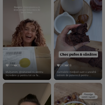
356
28
245
18
Mulțumim, @naturawl.ro, pentru
Curmalele medjool sunt o unealtă
încredere și pentru tot ce fa...
extrem de puternică pentru ...