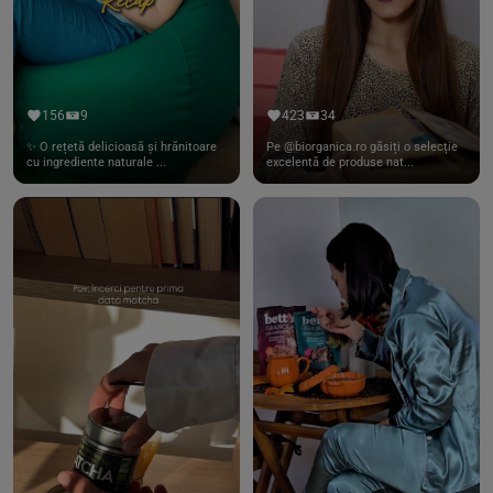
156
9
423
34
✨ O rețetă delicioasă și hrănitoare
Pe @biorganica.ro găsiți o selecție
cu ingrediente naturale ...
excelentă de produse nat...