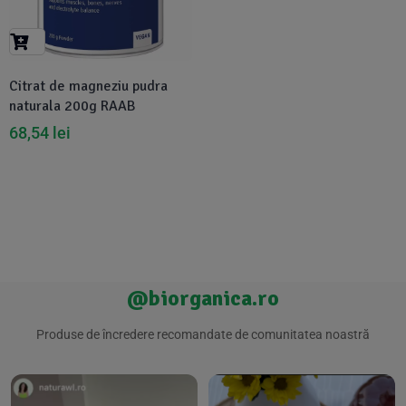
Suplimente Vegetale
(45)
›
👶 Îngrijire Bebe & Copii
Măsline
(14)
(2)
Vitamine & Minerale
(30)
Citrat de magneziu pudra
Oțet & Fermentație
›
🧴 Îngrijire Personală
(36)
(411)
naturala 200g RAAB
68,54
lei
Super Alimente
›
🐕 Animale de Companie
(5)
(6)
›
🏠 Casa & Lifestyle
(340)
@biorganica.ro
Produse de încredere recomandate de comunitatea noastră