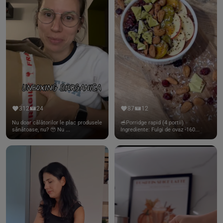
312
24
87
12
Nu doar călătorilor le plac produsele
🥣Porridge rapid (4 portii)
sănătoase, nu? 🥹 Nu ...
Ingrediente: Fulgi de ovaz -160...