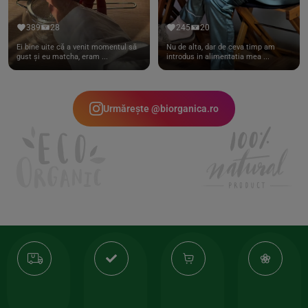
389
28
245
20
Ei bine uite că a venit momentul să
Nu de alta, dar de ceva timp am
gust și eu matcha, eram ...
introdus in alimentatia mea ...
Urmărește @biorganica.ro
Transport
Produse
-35%
10
gratuit
de
la
Or
calitate
prima
valoarea
Cert
comanda
minima
și
Lucrăm