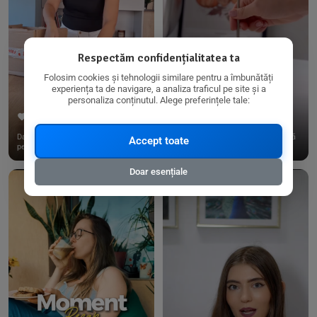
Respectăm confidențialitatea ta
Folosim cookies și tehnologii similare pentru a îmbunătăți
experiența ta de navigare, a analiza traficul pe site și a
personaliza conținutul. Alege preferințele tale:
267
15
198
21
Dacă consumi produse fără gluten,
✨ Am pregătit o budincă delicioasă
Accept toate
pe @biorganica.ro găsești ...
de ovăz și chia cu banane...
Doar esențiale