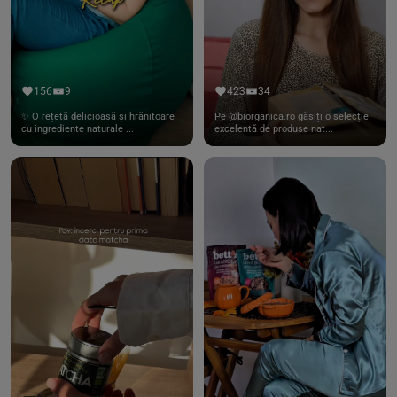
156
9
423
34
✨ O rețetă delicioasă și hrănitoare
Pe @biorganica.ro găsiți o selecție
cu ingrediente naturale ...
excelentă de produse nat...