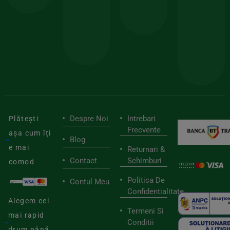
150lei
ate
doar
Foloseste
sele
cu
codul
pen
cei
BIOSTART
stilu
mai
tău
buni
de
furnizori
viaț
săn
Despre Noi
Intrebari
Plătești
Frecvente
așa cum îți
Blog
e mai
Returnari &
Contact
Schimburi
comod
Politica De
Contul Meu
Confidentialitate
Alegem cel
Termeni Si
mai rapid
Conditii
drum până