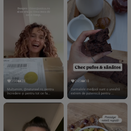
356
28
245
18
Mulțumim, @naturawl.ro, pentru
Curmalele medjool sunt o unealtă
încredere și pentru tot ce fa...
extrem de puternică pentru ...