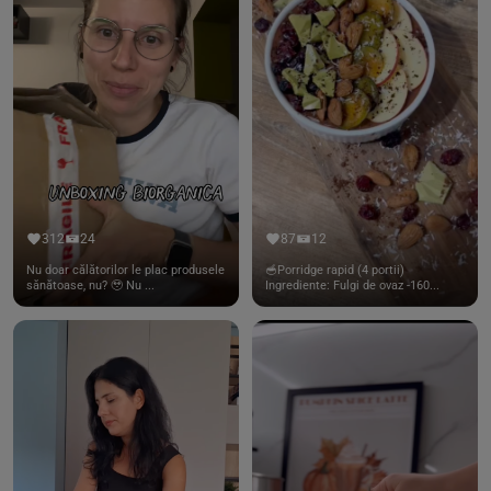
312
24
87
12
Nu doar călătorilor le plac produsele
🥣Porridge rapid (4 portii)
sănătoase, nu? 🥹 Nu ...
Ingrediente: Fulgi de ovaz -160...