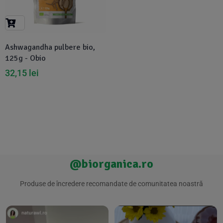
Suplimente Vegetale
(45)
›
👶 Îngrijire Bebe & Copii
Măsline
(14)
(2)
Vitamine & Minerale
(30)
Ashwagandha pulbere bio,
Oțet & Fermentație
›
🧴 Îngrijire Personală
(36)
(411)
125g - Obio
32,15
lei
Super Alimente
›
🐕 Animale de Companie
(5)
(6)
›
🏠 Casa & Lifestyle
(340)
@biorganica.ro
Produse de încredere recomandate de comunitatea noastră