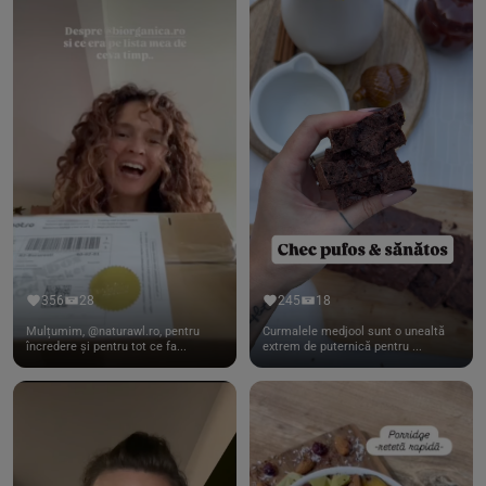
356
28
245
18
Mulțumim, @naturawl.ro, pentru
Curmalele medjool sunt o unealtă
încredere și pentru tot ce fa...
extrem de puternică pentru ...