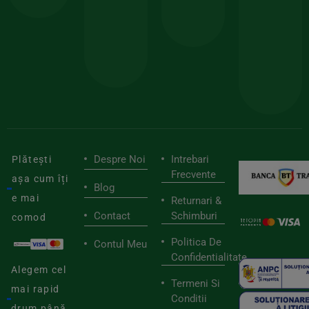
150lei
ate
doar
Foloseste
sele
cu
codul
pen
cei
BIOSTART
stilu
mai
tău
buni
de
furnizori
viaț
săn
Despre Noi
Intrebari
Plătești
Frecvente
așa cum îți
Blog
e mai
Returnari &
Contact
Schimburi
comod
Politica De
Contul Meu
Confidentialitate
Alegem cel
Termeni Si
mai rapid
Conditii
drum până