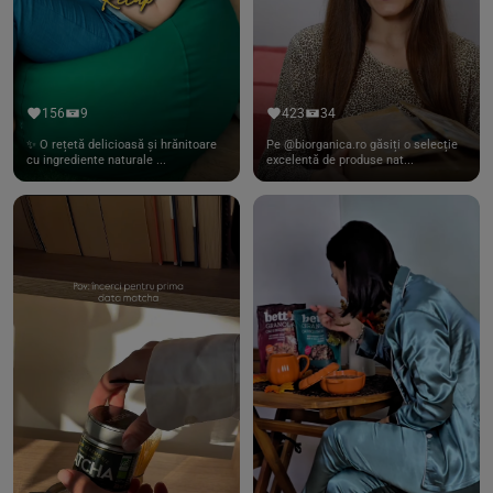
156
9
423
34
✨ O rețetă delicioasă și hrănitoare
Pe @biorganica.ro găsiți o selecție
cu ingrediente naturale ...
excelentă de produse nat...