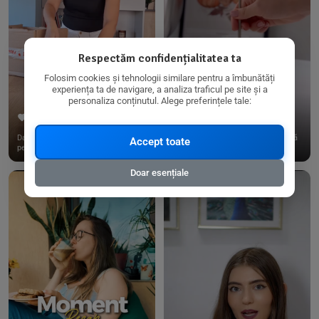
Respectăm confidențialitatea ta
Folosim cookies și tehnologii similare pentru a îmbunătăți
experiența ta de navigare, a analiza traficul pe site și a
personaliza conținutul. Alege preferințele tale:
267
15
198
21
Dacă consumi produse fără gluten,
✨ Am pregătit o budincă delicioasă
Accept toate
pe @biorganica.ro găsești ...
de ovăz și chia cu banane...
Doar esențiale