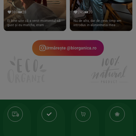
389
28
245
20
Ei bine uite că a venit momentul să
Nu de alta, dar de ceva timp am
gust și eu matcha, eram ...
introdus in alimentatia mea ...
Urmărește @biorganica.ro
Transport
Produse
-35%
10
gratuit
de
la
Or
calitate
prima
valoarea
Cert
comanda
minima
și
Lucrăm