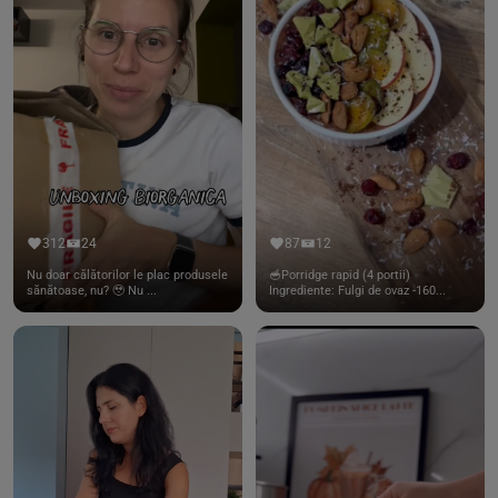
312
24
87
12
Nu doar călătorilor le plac produsele
🥣Porridge rapid (4 portii)
sănătoase, nu? 🥹 Nu ...
Ingrediente: Fulgi de ovaz -160...