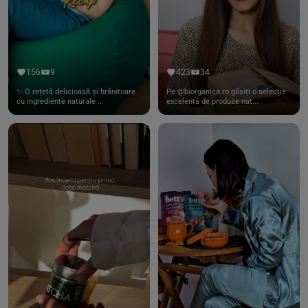
156
9
423
34
✨ O rețetă delicioasă și hrănitoare
Pe @biorganica.ro găsiți o selecție
cu ingrediente naturale ...
excelentă de produse nat...