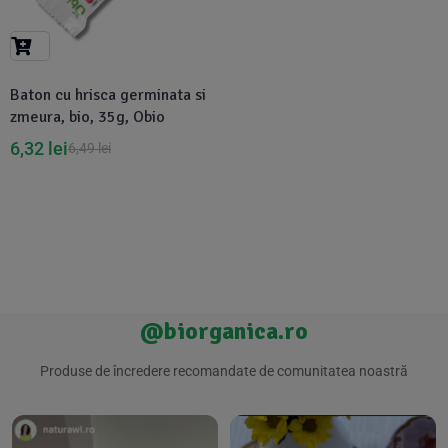
Suplimente Vegetale
(45)
›
👶 Îngrijire Bebe & Copii
Măsline
(14)
(2)
Vitamine & Minerale
(30)
Baton cu hrisca germinata si
Oțet & Fermentație
›
🧴 Îngrijire Personală
(36)
(411)
zmeura, bio, 35g, Obio
6,32
lei
6,49
lei
Super Alimente
›
🐕 Animale de Companie
(5)
(6)
›
🏠 Casa & Lifestyle
(340)
@biorganica.ro
Produse de încredere recomandate de comunitatea noastră