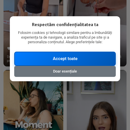
Respectăm confidențialitatea ta
Folosim cookies și tehnologii similare pentru a îmbunătăți
experiența ta de navigare, a analiza traficul pe site și a
personaliza conținutul. Alege preferințele tale:
267
15
198
21
Dacă consumi produse fără gluten,
✨ Am pregătit o budincă delicioasă
Accept toate
pe @biorganica.ro găsești ...
de ovăz și chia cu banane...
Doar esențiale