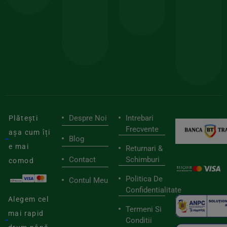
150lei
ate
doar
Foloseste
sele
cu
codul
pen
cei
BIOSTART
stilu
mai
tău
buni
de
furnizori
viaț
săn
Despre Noi
Intrebari
Plătești
Frecvente
așa cum îți
Blog
e mai
Returnari &
Contact
Schimburi
comod
Politica De
Contul Meu
Confidentialitate
Alegem cel
Termeni Si
mai rapid
Conditii