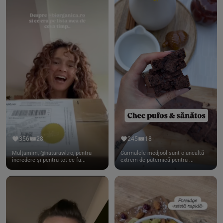
356
28
245
18
Mulțumim, @naturawl.ro, pentru
Curmalele medjool sunt o unealtă
încredere și pentru tot ce fa...
extrem de puternică pentru ...