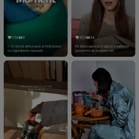
156
9
423
34
✨ O rețetă delicioasă și hrănitoare
Pe @biorganica.ro găsiți o selecție
cu ingrediente naturale ...
excelentă de produse nat...