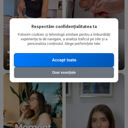
Respectăm confidențialitatea ta
Folosim cookies și tehnologii similare pentru a îmbunătăți
experiența ta de navigare, a analiza traficul pe site și a
personaliza conținutul. Alege preferințele tale:
267
15
198
21
Accept toate
Dacă consumi produse fără gluten,
✨ Am pregătit o budincă delicioasă
pe @biorganica.ro găsești ...
de ovăz și chia cu banane...
Doar esențiale