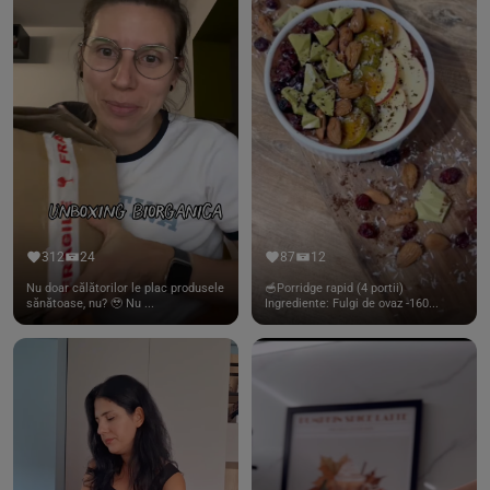
312
24
87
12
Nu doar călătorilor le plac produsele
🥣Porridge rapid (4 portii)
sănătoase, nu? 🥹 Nu ...
Ingrediente: Fulgi de ovaz -160...