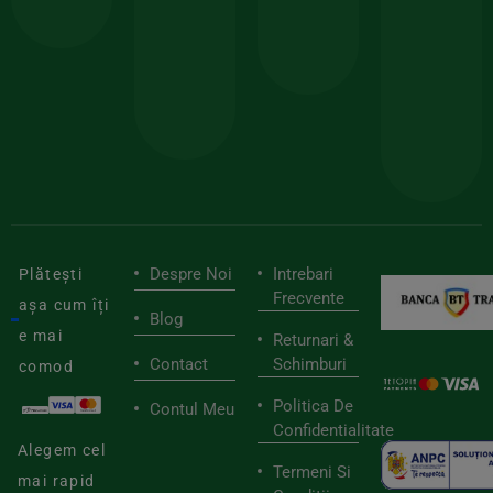
150lei
ate
doar
Foloseste
sele
cu
codul
pen
cei
BIOSTART
stilu
mai
tău
buni
de
furnizori
viaț
săn
Despre Noi
Intrebari
Plătești
Frecvente
așa cum îți
Blog
e mai
Returnari &
Contact
Schimburi
comod
Politica De
Contul Meu
Confidentialitate
Alegem cel
Termeni Si
mai rapid