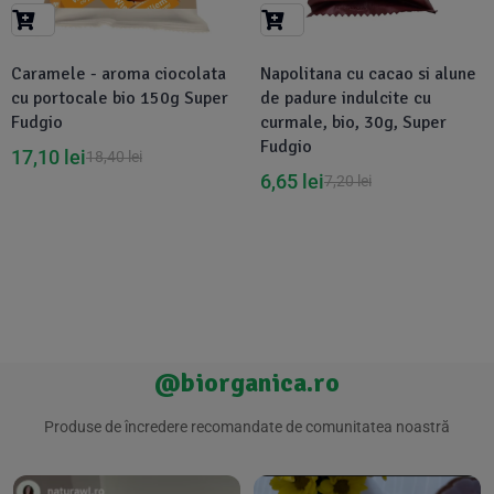
Suplimente Vegetale
(45)
›
👶 Îngrijire Bebe & Copii
Măsline
(14)
(2)
Caramele - aroma ciocolata
Napolitana cu cacao si alune
Vitamine & Minerale
(30)
cu portocale bio 150g Super
de padure indulcite cu
Oțet & Fermentație
›
🧴 Îngrijire Personală
(36)
(411)
Fudgio
curmale, bio, 30g, Super
Fudgio
17,10
lei
18,40
lei
Super Alimente
›
🐕 Animale de Companie
6,65
lei
(5)
(6)
7,20
lei
›
🏠 Casa & Lifestyle
(340)
@biorganica.ro
Produse de încredere recomandate de comunitatea noastră