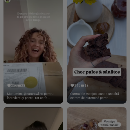
356
28
245
18
Mulțumim, @naturawl.ro, pentru
Curmalele medjool sunt o unealtă
încredere și pentru tot ce fa...
extrem de puternică pentru ...