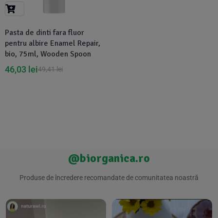
Suplimente Vegetale
(45)
›
👶 Îngrijire Bebe & Copii
Măsline
(14)
(2)
Pasta de dinti fara fluor
Vitamine & Minerale
(30)
pentru albire Enamel Repair,
Oțet & Fermentație
›
🧴 Îngrijire Personală
(36)
(411)
bio, 75ml, Wooden Spoon
46,03
lei
49,41
lei
Super Alimente
›
🐕 Animale de Companie
(5)
(6)
›
🏠 Casa & Lifestyle
(340)
@biorganica.ro
Produse de încredere recomandate de comunitatea noastră