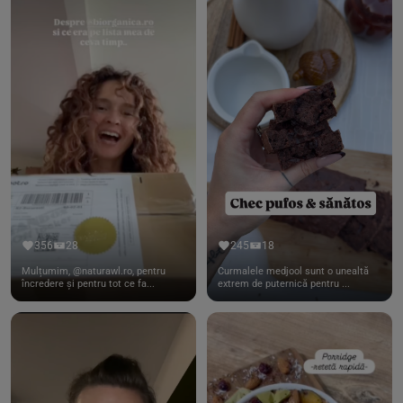
356
28
245
18
Mulțumim, @naturawl.ro, pentru
Curmalele medjool sunt o unealtă
încredere și pentru tot ce fa...
extrem de puternică pentru ...