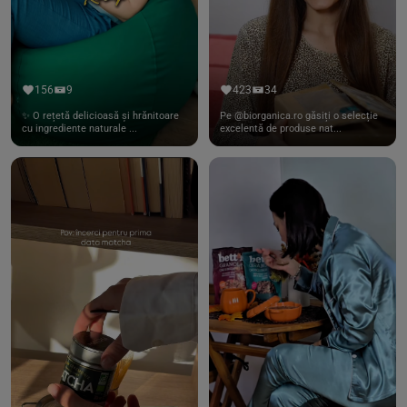
156
9
423
34
✨ O rețetă delicioasă și hrănitoare
Pe @biorganica.ro găsiți o selecție
cu ingrediente naturale ...
excelentă de produse nat...