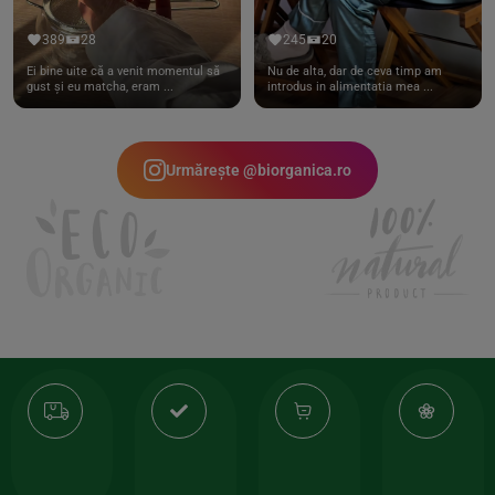
389
28
245
20
Ei bine uite că a venit momentul să
Nu de alta, dar de ceva timp am
gust și eu matcha, eram ...
introdus in alimentatia mea ...
Urmărește @biorganica.ro
Transport
Produse
-35%
10
gratuit
de
la
Or
calitate
prima
valoarea
Cert
comanda
minima
și
Lucrăm
150lei
ate
doar
Foloseste