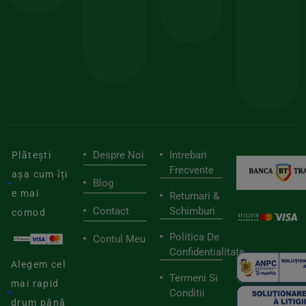
sele
cu
codul
pen
cei
BIOSTART
stilu
mai
tău
buni
de
furnizori
viaț
săn
Despre Noi
Intrebari
Plătești
Frecvente
așa cum îți
Blog
e mai
Returnari &
Contact
Schimburi
comod
Politica De
Contul Meu
Confidentialitate
Alegem cel
Termeni Si
mai rapid
Conditii
drum până