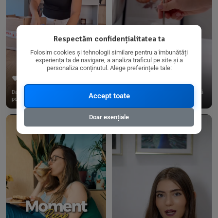
Respectăm confidențialitatea ta
Folosim cookies și tehnologii similare pentru a îmbunătăți
experiența ta de navigare, a analiza traficul pe site și a
personaliza conținutul. Alege preferințele tale:
267
15
198
21
Dacă consumi produse fără gluten,
✨ Am pregătit o budincă delicioasă
Accept toate
pe @biorganica.ro găsești ...
de ovăz și chia cu banane...
Doar esențiale