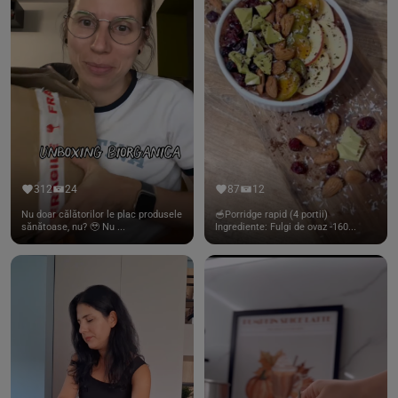
312
24
87
12
Nu doar călătorilor le plac produsele
🥣Porridge rapid (4 portii)
sănătoase, nu? 🥹 Nu ...
Ingrediente: Fulgi de ovaz -160...