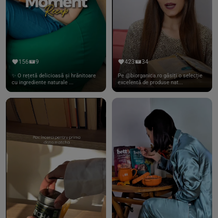
156
9
423
34
✨ O rețetă delicioasă și hrănitoare
Pe @biorganica.ro găsiți o selecție
cu ingrediente naturale ...
excelentă de produse nat...