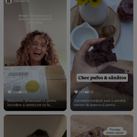
356
28
245
18
Mulțumim, @naturawl.ro, pentru
Curmalele medjool sunt o unealtă
încredere și pentru tot ce fa...
extrem de puternică pentru ...