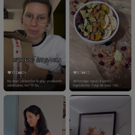
312
24
87
12
Nu doar călătorilor le plac produsele
🥣Porridge rapid (4 portii)
sănătoase, nu? 🥹 Nu ...
Ingrediente: Fulgi de ovaz -160...