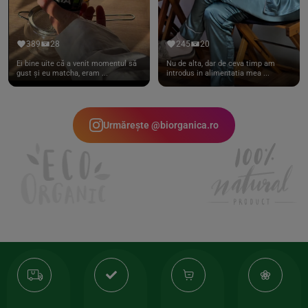
389
28
245
20
Ei bine uite că a venit momentul să
Nu de alta, dar de ceva timp am
gust și eu matcha, eram ...
introdus in alimentatia mea ...
Urmărește @biorganica.ro
Transport
Produse
-35%
10
gratuit
de
la
Or
calitate
prima
valoarea
Cert