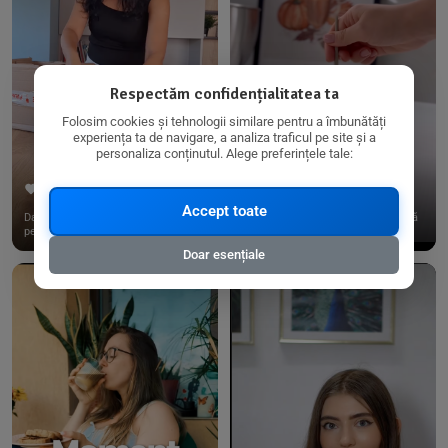
Respectăm confidențialitatea ta
Folosim cookies și tehnologii similare pentru a îmbunătăți
experiența ta de navigare, a analiza traficul pe site și a
personaliza conținutul. Alege preferințele tale:
267
15
198
21
Accept toate
Dacă consumi produse fără gluten,
✨ Am pregătit o budincă delicioasă
pe @biorganica.ro găsești ...
de ovăz și chia cu banane...
Doar esențiale