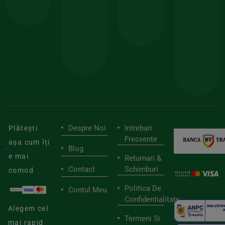
comanda
minima
și
Lucrăm
150lei
ate
doar
Foloseste
sele
cu
codul
pen
cei
BIOSTART
stilu
mai
tău
buni
de
furnizori
viaț
săn
Despre Noi
Intrebari
Plătești
Frecvente
așa cum îți
Blog
e mai
Returnari &
Contact
Schimburi
comod
Politica De
Contul Meu
Confidentialitate
Alegem cel
Termeni Si
mai rapid