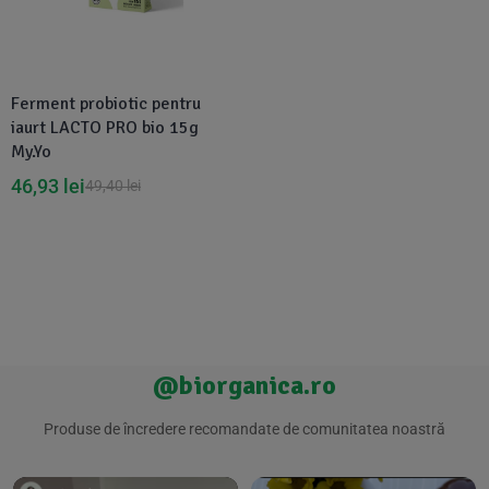
Suplimente Vegetale
(45)
›
👶 Îngrijire Bebe & Copii
Măsline
(14)
(2)
Vitamine & Minerale
(30)
Ferment probiotic pentru
Oțet & Fermentație
›
🧴 Îngrijire Personală
(36)
(411)
iaurt LACTO PRO bio 15g
My.Yo
Super Alimente
›
🐕 Animale de Companie
(5)
(6)
46,93
lei
49,40
lei
›
🏠 Casa & Lifestyle
(340)
@biorganica.ro
Produse de încredere recomandate de comunitatea noastră