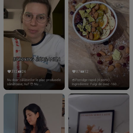
312
24
87
12
Nu doar călătorilor le plac produsele
🥣Porridge rapid (4 portii)
sănătoase, nu? 🥹 Nu ...
Ingrediente: Fulgi de ovaz -160...