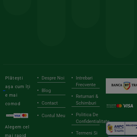
comanda
minima
și
Lucrăm
150lei
ate
doar
Foloseste
sele
cu
codul
pen
cei
BIOSTART
stilu
mai
tău
buni
de
furnizori
viaț
săn
Despre Noi
Intrebari
Plătești
Frecvente
așa cum îți
Blog
e mai
Returnari &
Contact
Schimburi
comod
Politica De
Contul Meu
Confidentialitate
Alegem cel
Termeni Si
mai rapid