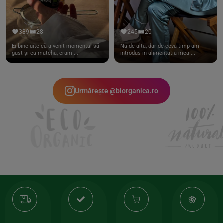
389
28
245
20
Ei bine uite că a venit momentul să
Nu de alta, dar de ceva timp am
gust și eu matcha, eram ...
introdus in alimentatia mea ...
Urmărește @biorganica.ro
Transport
Produse
-35%
10
gratuit
de
la
Or
calitate
prima
valoarea
Cert