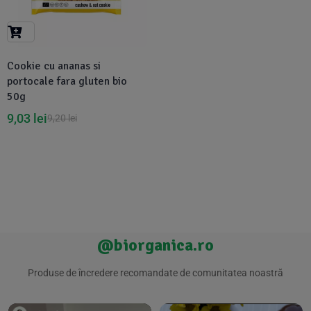
Suplimente Vegetale
(45)
›
👶 Îngrijire Bebe & Copii
Măsline
(14)
(2)
Vitamine & Minerale
(30)
Cookie cu ananas si
Oțet & Fermentație
›
🧴 Îngrijire Personală
(36)
(411)
portocale fara gluten bio
50g
Super Alimente
›
🐕 Animale de Companie
(5)
(6)
9,03
lei
9,20
lei
›
🏠 Casa & Lifestyle
(340)
@biorganica.ro
Produse de încredere recomandate de comunitatea noastră