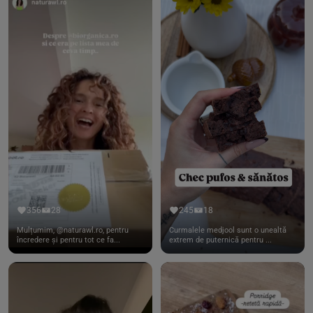
356
28
245
18
Mulțumim, @naturawl.ro, pentru
Curmalele medjool sunt o unealtă
încredere și pentru tot ce fa...
extrem de puternică pentru ...