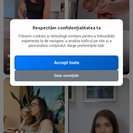
Respectăm confidențialitatea ta
Folosim cookies și tehnologii similare pentru a îmbunătăți
experiența ta de navigare, a analiza traficul pe site și a
personaliza conținutul. Alege preferințele tale:
267
15
198
21
Accept toate
Dacă consumi produse fără gluten,
✨ Am pregătit o budincă delicioasă
pe @biorganica.ro găsești ...
de ovăz și chia cu banane...
Doar esențiale