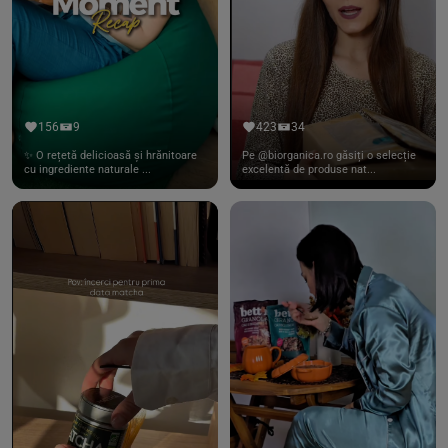
156
9
423
34
✨ O rețetă delicioasă și hrănitoare
Pe @biorganica.ro găsiți o selecție
cu ingrediente naturale ...
excelentă de produse nat...