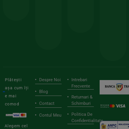
calitate
prima
valoarea
Cert
comanda
minima
și
Lucrăm
150lei
ate
doar
Foloseste
sele
cu
codul
pen
cei
BIOSTART
stilu
mai
tău
buni
de
furnizori
viaț
săn
Despre Noi
Intrebari
Plătești
Frecvente
așa cum îți
Blog
e mai
Returnari &
Contact
Schimburi
comod
Politica De
Contul Meu
Confidentialitate
Alegem cel