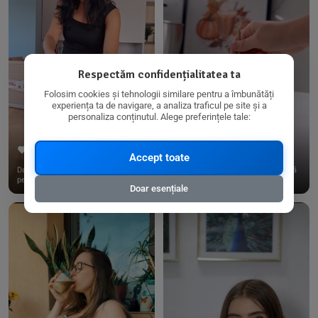
Respectăm confidențialitatea ta
Folosim cookies și tehnologii similare pentru a îmbunătăți
experiența ta de navigare, a analiza traficul pe site și a
personaliza conținutul. Alege preferințele tale:
267
15
198
21
Accept toate
Dacă consumi produse fără gluten,
✨ Am pregătit o budincă delicioasă
pe @biorganica.ro găsești ...
de ovăz și chia cu banane...
Doar esențiale