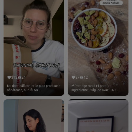
312
24
87
12
Nu doar călătorilor le plac produsele
🥣Porridge rapid (4 portii)
sănătoase, nu? 🥹 Nu ...
Ingrediente: Fulgi de ovaz -160...