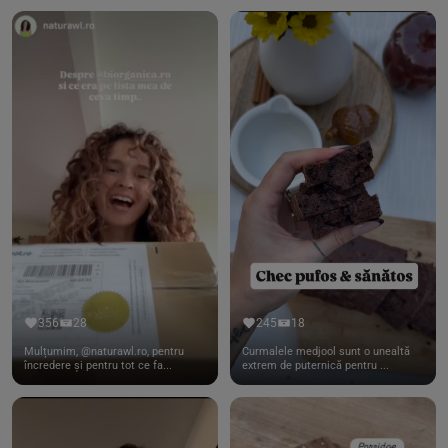
356
28
245
18
Mulțumim, @naturawl.ro, pentru
Curmalele medjool sunt o unealtă
încredere și pentru tot ce fa...
extrem de puternică pentru ...