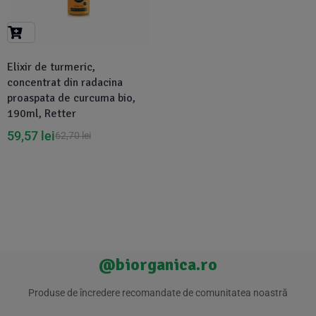
Suplimente Vegetale
(45)
›
👶 Îngrijire Bebe & Copii
Măsline
(14)
(2)
Vitamine & Minerale
(30)
Elixir de turmeric,
Oțet & Fermentație
›
🧴 Îngrijire Personală
(36)
(411)
concentrat din radacina
proaspata de curcuma bio,
190ml, Retter
Super Alimente
›
🐕 Animale de Companie
(5)
(6)
59,57
lei
62,70
lei
›
🏠 Casa & Lifestyle
(340)
@biorganica.ro
Produse de încredere recomandate de comunitatea noastră