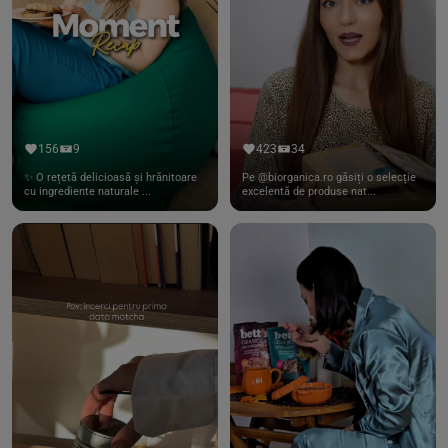
156
9
423
34
✨ O rețetă delicioasă și hrănitoare
Pe @biorganica.ro găsiți o selecție
cu ingrediente naturale ...
excelentă de produse nat...