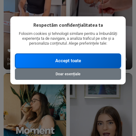
Respectăm confidențialitatea ta
Folosim cookies și tehnologii similare pentru a îmbunătăți
experiența ta de navigare, a analiza traficul pe site și a
personaliza conținutul. Alege preferințele tale:
267
15
198
21
Dacă consumi produse fără gluten,
✨ Am pregătit o budincă delicioasă
Accept toate
pe @biorganica.ro găsești ...
de ovăz și chia cu banane...
Doar esențiale