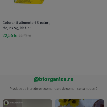
Suplimente Vegetale
(45)
›
👶 Îngrijire Bebe & Copii
Măsline
(14)
(2)
Vitamine & Minerale
(30)
Coloranti alimentari 3 culori,
Oțet & Fermentație
›
🧴 Îngrijire Personală
(36)
(411)
bio, 6x 5g, Nat-ali
22,56
lei
23,75
lei
Super Alimente
›
🐕 Animale de Companie
(5)
(6)
›
🏠 Casa & Lifestyle
(340)
@biorganica.ro
Produse de încredere recomandate de comunitatea noastră