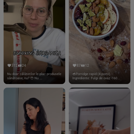
312
24
87
12
Nu doar călătorilor le plac produsele
🥣Porridge rapid (4 portii)
sănătoase, nu? 🥹 Nu ...
Ingrediente: Fulgi de ovaz -160...