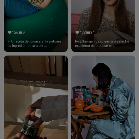
156
9
423
34
✨ O rețetă delicioasă și hrănitoare
Pe @biorganica.ro găsiți o selecție
cu ingrediente naturale ...
excelentă de produse nat...