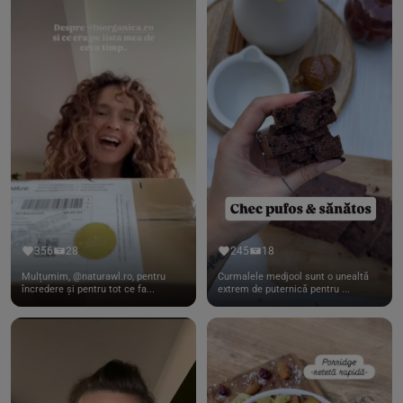
356
28
245
18
Mulțumim, @naturawl.ro, pentru
Curmalele medjool sunt o unealtă
încredere și pentru tot ce fa...
extrem de puternică pentru ...