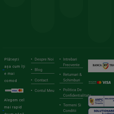
150lei
ate
doar
Foloseste
sele
cu
codul
pen
cei
BIOSTART
stilu
mai
tău
buni
de
furnizori
viaț
săn
Despre Noi
Intrebari
Plătești
Frecvente
așa cum îți
Blog
e mai
Returnari &
Contact
Schimburi
comod
Politica De
Contul Meu
Confidentialitate
Alegem cel
Termeni Si
mai rapid
Conditii