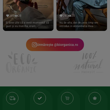
389
28
245
20
Ei bine uite că a venit momentul să
Nu de alta, dar de ceva timp am
gust și eu matcha, eram ...
introdus in alimentatia mea ...
Urmărește @biorganica.ro
Transport
Produse
-35%
10
gratuit
de
la
Or
calitate
prima
valoarea
Cert