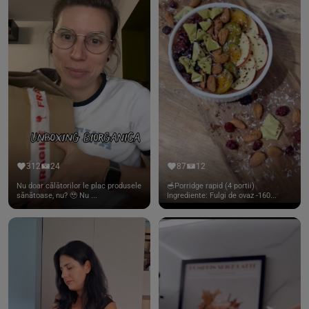
312
24
87
12
Nu doar călătorilor le plac produsele
🥣Porridge rapid (4 portii)
sănătoase, nu? 🥹 Nu ...
Ingrediente: Fulgi de ovaz -160...