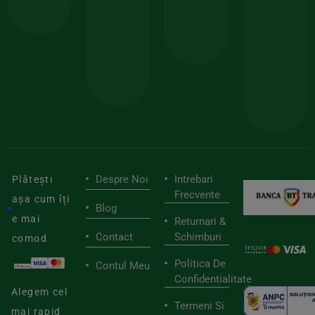
comanda
minima
și
Lucrăm
150lei
ate
doar
Foloseste
sele
cu
codul
pen
cei
BIOSTART
stilu
mai
tău
buni
de
furnizori
viaț
săn
Despre Noi
Intrebari
Plătești
Frecvente
așa cum îți
Blog
e mai
Returnari &
Contact
Schimburi
comod
Politica De
Contul Meu
Confidentialitate
Alegem cel
Termeni Si
mai rapid