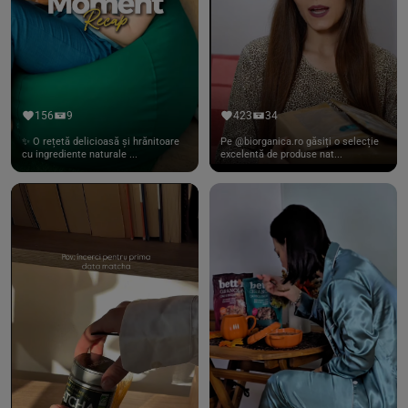
156
9
423
34
✨ O rețetă delicioasă și hrănitoare
Pe @biorganica.ro găsiți o selecție
cu ingrediente naturale ...
excelentă de produse nat...