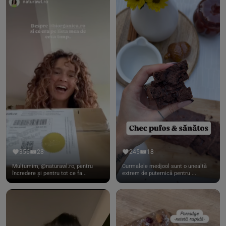
356
28
245
18
Mulțumim, @naturawl.ro, pentru
Curmalele medjool sunt o unealtă
încredere și pentru tot ce fa...
extrem de puternică pentru ...