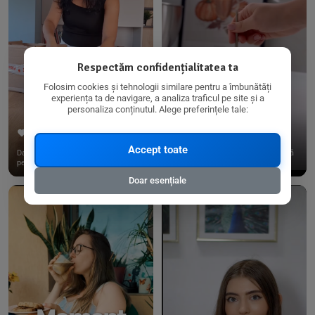
Respectăm confidențialitatea ta
Folosim cookies și tehnologii similare pentru a îmbunătăți
experiența ta de navigare, a analiza traficul pe site și a
personaliza conținutul. Alege preferințele tale:
267
15
198
21
Accept toate
Dacă consumi produse fără gluten,
✨ Am pregătit o budincă delicioasă
pe @biorganica.ro găsești ...
de ovăz și chia cu banane...
Doar esențiale