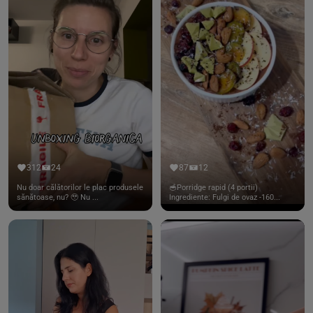
312
24
87
12
Nu doar călătorilor le plac produsele
🥣Porridge rapid (4 portii)
sănătoase, nu? 🥹 Nu ...
Ingrediente: Fulgi de ovaz -160...