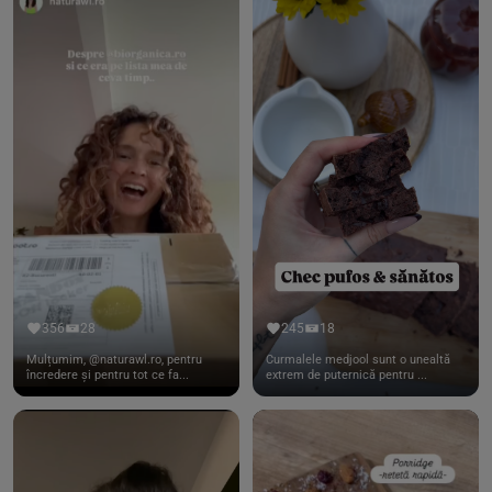
356
28
245
18
Mulțumim, @naturawl.ro, pentru
Curmalele medjool sunt o unealtă
încredere și pentru tot ce fa...
extrem de puternică pentru ...