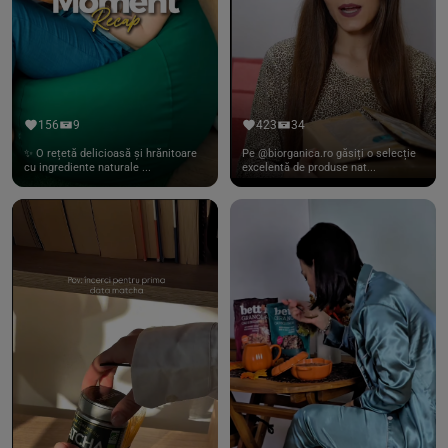
156
9
423
34
✨ O rețetă delicioasă și hrănitoare
Pe @biorganica.ro găsiți o selecție
cu ingrediente naturale ...
excelentă de produse nat...