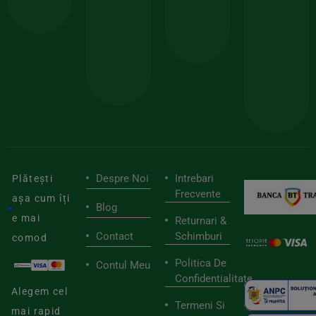
comanda
minima
și
Lucrăm
150lei
ate
doar
Foloseste
sele
cu
codul
pen
cei
BIOSTART
stilu
mai
tău
buni
de
furnizori
viaț
săn
Despre Noi
Intrebari
Plătești
Frecvente
așa cum îți
Blog
e mai
Returnari &
Contact
Schimburi
comod
Politica De
Contul Meu
Confidentialitate
Alegem cel
Termeni Si
mai rapid