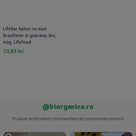
Suplimente Vegetale
(45)
›
👶 Îngrijire Bebe & Copii
Măsline
(14)
(2)
Vitamine & Minerale
(30)
Lifebar baton cu nuci
Oțet & Fermentație
›
🧴 Îngrijire Personală
(36)
(411)
braziliene si guarana, bio,
40g, Lifefood
Super Alimente
›
🐕 Animale de Companie
(5)
(6)
10,85
lei
›
🏠 Casa & Lifestyle
(340)
@biorganica.ro
Produse de încredere recomandate de comunitatea noastră