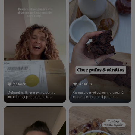
356
28
245
18
Mulțumim, @naturawl.ro, pentru
Curmalele medjool sunt o unealtă
încredere și pentru tot ce fa...
extrem de puternică pentru ...