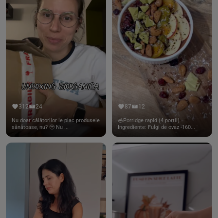
312
24
87
12
Nu doar călătorilor le plac produsele
🥣Porridge rapid (4 portii)
sănătoase, nu? 🥹 Nu ...
Ingrediente: Fulgi de ovaz -160...