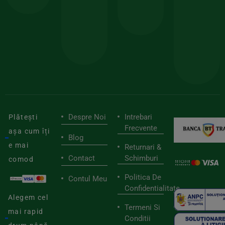
150lei
ate
doar
Foloseste
sele
cu
codul
pen
cei
BIOSTART
stilu
mai
tău
buni
de
furnizori
viaț
săn
Despre Noi
Intrebari
Plătești
Frecvente
așa cum îți
Blog
e mai
Returnari &
Contact
Schimburi
comod
Politica De
Contul Meu
Confidentialitate
Alegem cel
Termeni Si
mai rapid
Conditii