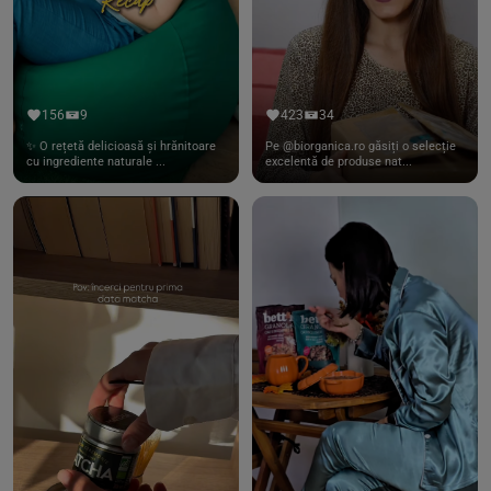
156
9
423
34
✨ O rețetă delicioasă și hrănitoare
Pe @biorganica.ro găsiți o selecție
cu ingrediente naturale ...
excelentă de produse nat...