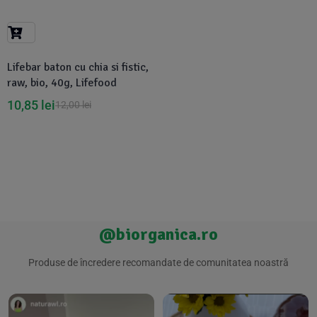
Suplimente Vegetale
(45)
›
👶 Îngrijire Bebe & Copii
Măsline
(14)
(2)
Vitamine & Minerale
(30)
Lifebar baton cu chia si fistic,
Oțet & Fermentație
›
🧴 Îngrijire Personală
(36)
(411)
raw, bio, 40g, Lifefood
10,85
lei
12,00
lei
Super Alimente
›
🐕 Animale de Companie
(5)
(6)
›
🏠 Casa & Lifestyle
(340)
@biorganica.ro
Produse de încredere recomandate de comunitatea noastră