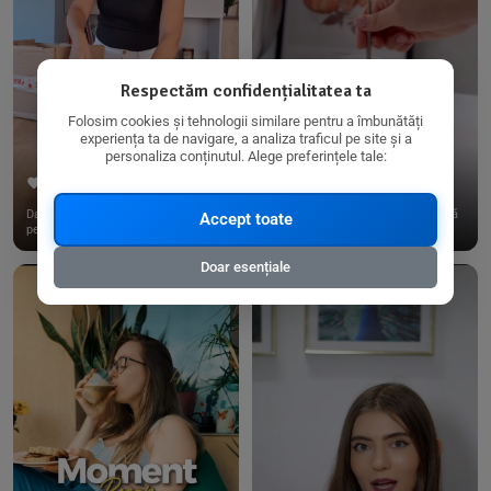
Respectăm confidențialitatea ta
Folosim cookies și tehnologii similare pentru a îmbunătăți
experiența ta de navigare, a analiza traficul pe site și a
personaliza conținutul. Alege preferințele tale:
267
15
198
21
Dacă consumi produse fără gluten,
✨ Am pregătit o budincă delicioasă
Accept toate
pe @biorganica.ro găsești ...
de ovăz și chia cu banane...
Doar esențiale