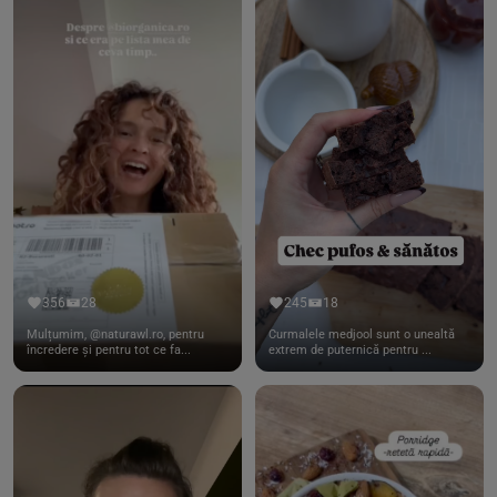
356
28
245
18
Mulțumim, @naturawl.ro, pentru
Curmalele medjool sunt o unealtă
încredere și pentru tot ce fa...
extrem de puternică pentru ...