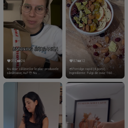
312
24
87
12
Nu doar călătorilor le plac produsele
🥣Porridge rapid (4 portii)
sănătoase, nu? 🥹 Nu ...
Ingrediente: Fulgi de ovaz -160...