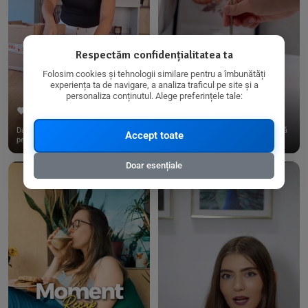
Respectăm confidențialitatea ta
Folosim cookies și tehnologii similare pentru a îmbunătăți
experiența ta de navigare, a analiza traficul pe site și a
personaliza conținutul. Alege preferințele tale:
267
15
198
21
Dacă consumi produse fără gluten,
✨ Am pregătit o budincă delicioasă
Accept toate
pe @biorganica.ro găsești ...
de ovăz și chia cu banane...
Doar esențiale