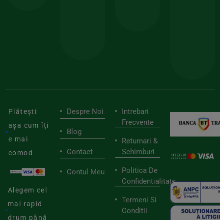
sele
cu
codul
pen
cei
BIOSTART
stilu
mai
tău
buni
de
furnizori
viaț
săn
Despre Noi
Intrebari
Plătești
Frecvente
așa cum îți
Blog
e mai
Returnari &
Contact
Schimburi
comod
Politica De
Contul Meu
Confidentialitate
Alegem cel
Termeni Si
mai rapid
Conditii
drum până