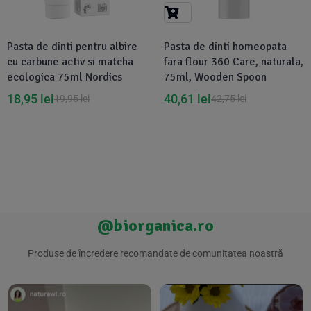
Suplimente Vegetale
(45)
›
👶 Îngrijire Bebe & Copii
Măsline
(14)
(2)
Pasta de dinti pentru albire
Pasta de dinti homeopata
Vitamine & Minerale
(30)
cu carbune activ si matcha
fara flour 360 Care, naturala,
Oțet & Fermentație
›
🧴 Îngrijire Personală
(36)
(411)
ecologica 75ml Nordics
75ml, Wooden Spoon
18,95
lei
40,61
lei
19,95
lei
42,75
lei
Super Alimente
›
🐕 Animale de Companie
(5)
(6)
›
🏠 Casa & Lifestyle
(340)
@biorganica.ro
Produse de încredere recomandate de comunitatea noastră