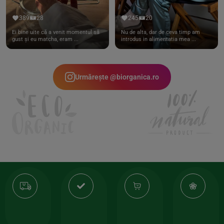
389
28
245
20
Ei bine uite că a venit momentul să
Nu de alta, dar de ceva timp am
gust și eu matcha, eram ...
introdus in alimentatia mea ...
Urmărește @biorganica.ro
Transport
Produse
-35%
10
gratuit
de
la
Or
calitate
prima
valoarea
Cert
comanda
minima
și
Lucrăm
150lei
ate
doar
Foloseste