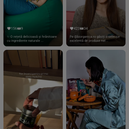
156
9
423
34
✨ O rețetă delicioasă și hrănitoare
Pe @biorganica.ro găsiți o selecție
cu ingrediente naturale ...
excelentă de produse nat...