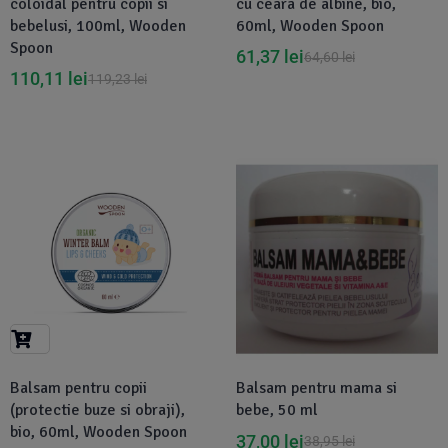
coloidal pentru copii si
cu ceara de albine, bio,
bebelusi, 100ml, Wooden
60ml, Wooden Spoon
Spoon
61,37
lei
64,60
lei
110,11
lei
119,23
lei
-7%
Disponibil in 1-2 zile
Balsam pentru copii
Balsam pentru mama si
(protectie buze si obraji),
bebe, 50 ml
bio, 60ml, Wooden Spoon
37,00
lei
38,95
lei