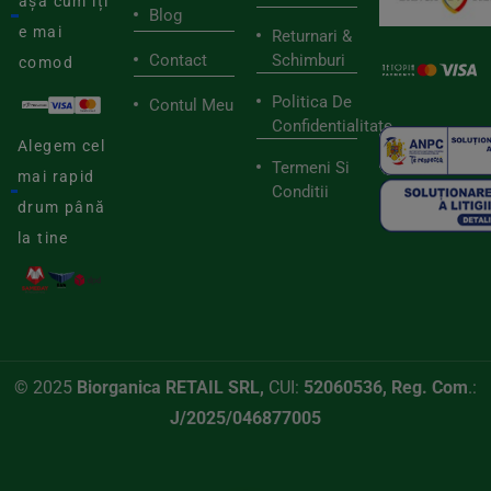
așa cum îți
Blog
e mai
Returnari &
Contact
Schimburi
comod
Politica De
Contul Meu
Confidentialitate
Alegem cel
Termeni Si
mai rapid
Conditii
drum până
la tine
© 2025
Biorganica RETAIL SRL,
CUI:
52060536, Reg. Com
.:
J/2025/046877005