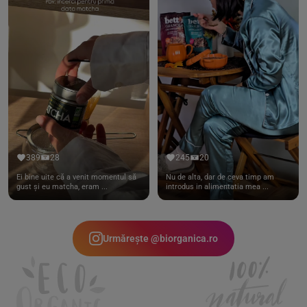
389
28
245
20
Ei bine uite că a venit momentul să
Nu de alta, dar de ceva timp am
gust și eu matcha, eram ...
introdus in alimentatia mea ...
Urmărește @biorganica.ro