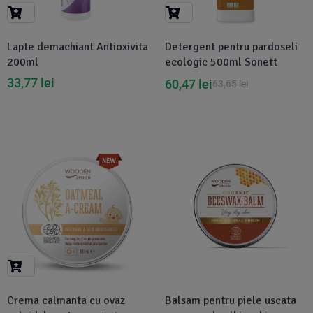
Suplimente Vegetale
(45)
›
👶 Îngrijire Bebe & Copii
Măsline
(14)
(2)
Lapte demachiant Antioxivita
Detergent pentru pardoseli
Vitamine & Minerale
(30)
200ml
ecologic 500ml Sonett
Oțet & Fermentație
›
🧴 Îngrijire Personală
(36)
(411)
33,77
lei
60,47
lei
63,65
lei
Super Alimente
›
🐕 Animale de Companie
(5)
(6)
›
🏠 Casa & Lifestyle
(340)
-8%
Disponibil in 1-2 zile
Crema calmanta cu ovaz
Balsam pentru piele uscata