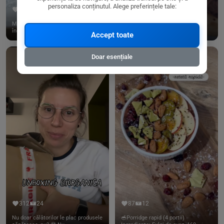
personaliza conținutul. Alege preferințele tale:
356
28
245
18
Mulțumim, @naturawl.ro, pentru
Curmalele medjool sunt o unealtă
încredere și pentru tot ce fa...
extrem de puternică pentru ...
Accept toate
Doar esențiale
312
24
87
12
Nu doar călătorilor le plac produsele
🥣Porridge rapid (4 portii)