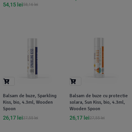
54,15
lei
58,16
lei
-5%
-5%
Balsam de buze, Sparkling
Balsam de buze cu protectie
Kiss, bio, 4.3ml, Wooden
solara, Sun Kiss, bio, 4.3ml,
Spoon
Wooden Spoon
26,17
lei
26,17
lei
27,55
lei
27,55
lei