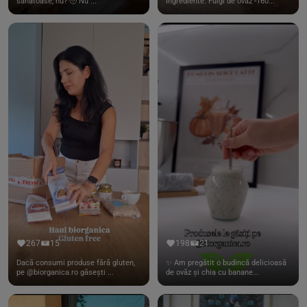
sănătoase, nu? 🥹 Nu ...
Ingrediente: Fulgi de ovaz -160...
267
15
198
21
Dacă consumi produse fără gluten,
✨ Am pregătit o budincă delicioasă
pe @biorganica.ro găsești ...
de ovăz și chia cu banane...