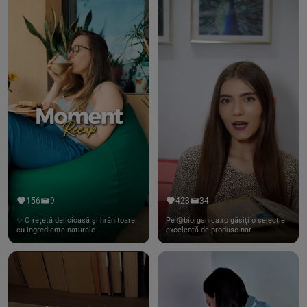
156
9
423
34
✨ O rețetă delicioasă și hrănitoare
Pe @biorganica.ro găsiți o selecție
cu ingrediente naturale ...
excelentă de produse nat...