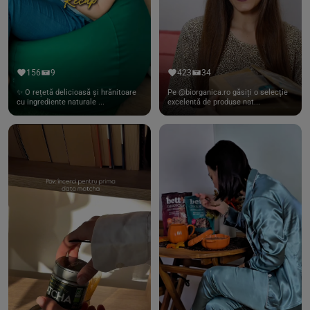
156
9
423
34
✨ O rețetă delicioasă și hrănitoare
Pe @biorganica.ro găsiți o selecție
cu ingrediente naturale ...
excelentă de produse nat...