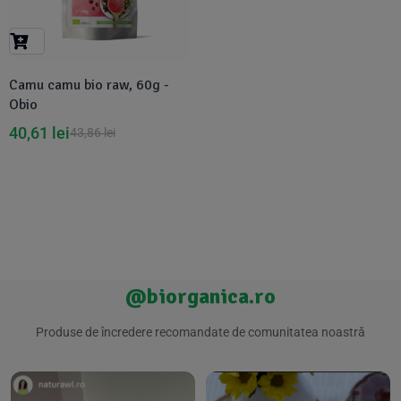
Suplimente Vegetale
(45)
›
👶 Îngrijire Bebe & Copii
Măsline
(14)
(2)
Vitamine & Minerale
(30)
Camu camu bio raw, 60g -
Oțet & Fermentație
›
🧴 Îngrijire Personală
(36)
(411)
Obio
40,61
lei
43,86
lei
Super Alimente
›
🐕 Animale de Companie
(5)
(6)
›
🏠 Casa & Lifestyle
(340)
@biorganica.ro
Produse de încredere recomandate de comunitatea noastră