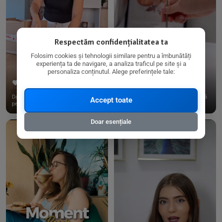
Respectăm confidențialitatea ta
Folosim cookies și tehnologii similare pentru a îmbunătăți
experiența ta de navigare, a analiza traficul pe site și a
personaliza conținutul. Alege preferințele tale:
267
15
198
21
Dacă consumi produse fără gluten,
✨ Am pregătit o budincă delicioasă
Accept toate
pe @biorganica.ro găsești ...
de ovăz și chia cu banane...
Doar esențiale