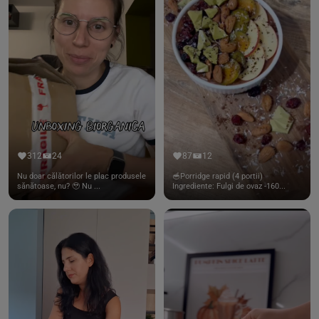
312
24
87
12
Nu doar călătorilor le plac produsele
🥣Porridge rapid (4 portii)
sănătoase, nu? 🥹 Nu ...
Ingrediente: Fulgi de ovaz -160...