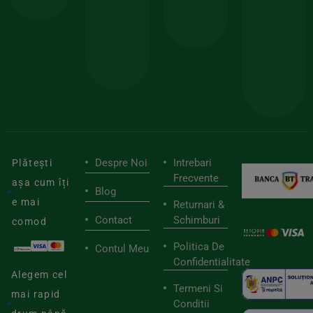
150lei
ate
doar
Foloseste
sele
cu
codul
pen
cei
BIOSTART
stilu
mai
tău
buni
de
furnizori
viaț
săn
Despre Noi
Intrebari
Plătești
Frecvente
așa cum îți
Blog
e mai
Returnari &
Contact
Schimburi
comod
Politica De
Contul Meu
Confidentialitate
Alegem cel
Termeni Si
mai rapid
Conditii