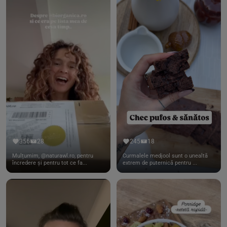
356
28
245
18
Mulțumim, @naturawl.ro, pentru
Curmalele medjool sunt o unealtă
încredere și pentru tot ce fa...
extrem de puternică pentru ...