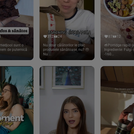
8
312
24
87
12
medjool sunt o
Nu doar călătorilor le plac
🥣Porridge rapid (4
trem de puternică
produsele sănătoase, nu? 🥹
Ingrediente: Fulgi
Nu ...
-160...