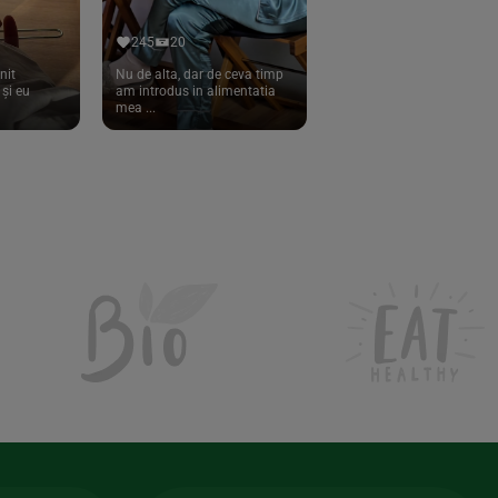
245
20
nit
Nu de alta, dar de ceva timp
și eu
am introdus in alimentatia
mea ...