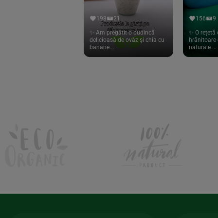
Hari Tea
(9)
198
21
156
9
Higher Living
(10)
✨ Am pregătit o budincă
✨ O rețetă 
delicioasă de ovăz și chia cu
hrănitoare 
Hoyer
(20)
banane...
naturale ...
If You Care
(27)
Isha
(56)
Kanne Brottrunk
(1)
Kluuk
(6)
Kombucha Life
(8)
Kookie Cat
(13)
Kulau
(4)
Lexen
(1)
Lifefood
(39)
Lima
(69)