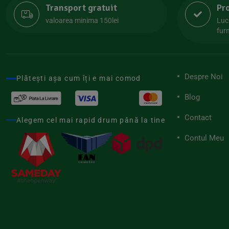
Transport gratuit
Pr
Lipolife
(13)
valoarea minima 150lei
Luc
Lotao
furn
(13)
Mamuko
(24)
Marchesato
(19)
Despre Noi
Plătești așa cum îți e mai comod
Me Luna
(4)
Blog
Medihemp
(16)
Contact
Meybona
Alegem cel mai rapid drum până la tine
(17)
Mix Brands
Contul Meu
(5)
Morel et Le Chantoux
(22)
Mr.Soda
(7)
My.Yo
(3)
Nat-ali
(71)
Naturgold
(2)