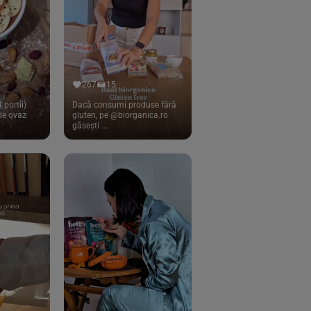
267
15
 portii)
Dacă consumi produse fără
 de ovaz
gluten, pe @biorganica.ro
găsești ...