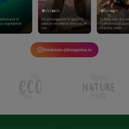
423
34
389
28
delicioasă și
Pe @biorganica.ro găsiți o
Ei bine uite că a ve
cu ingrediente
selecție excelentă de produse
momentul să gust 
nat...
matcha, eram ...
Urmărește @biorganica.ro