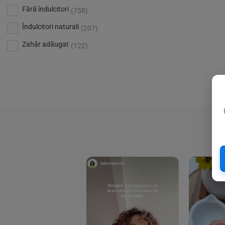
Bio Planete
(13)
Vitamina D
Fără îndulcitori
(5)
(758)
Bio Today
(21)
Îndulcitori naturali
(207)
Bioca
(4)
Zahăr adăugat
(122)
Bioenergie
(6)
Biolu
(59)
RESETEAZA FILTRELE
Biona
(201)
Biopuro
(25)
Biorganik
(8)
Birkengold
(34)
Bonsan
(1)
Chicza
(4)
Clarification
(5)
Cloud Nine Factory
(5)