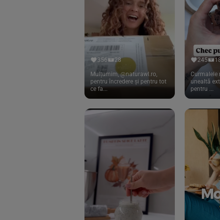
Cook
(83)
Davert
(15)
Dennree
(77)
Dr. Goerg
(19)
356
28
245
1
Dr.Soda
(13)
Mulțumim, @naturawl.ro,
Curmalele 
pentru încredere și pentru tot
unealtă ex
ce fa...
pentru ...
Dragon Superfoods
(75)
ECOS
(13)
Eliah Sahil
(41)
Florasca
(1)
Frudada
(4)
Germline
(37)
Green Bliss
(23)
GreenOrganics
(17)